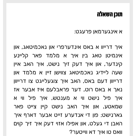
תוכן השאלה‎
א אינגערמאן פרעגט:
איך דרייוו א באס אינדערפרי און נאכמיטאג, און
אינמיטן טאג בין איך א מלמד פאר קליינע
קינדער, און איך דעק זיך נישט, איך האב איין
שעה ליידיג נאכמיטאג צווישן זיין א מלמד און
דרייוון דעם באס, האב איך צוגעלייגט צו דרייוון
נאך א באס רוט, דער פראבלעם איז אבער אז
איך פיל נישט ווי א מענטש, איך פיל ווי א
שמאטע, און איך האב נישט קיין צייט פאר
גארנישט; פון די אנדערע זייט אבער דארף איך
האבן די געלט, און אפילו אזוי דעק איך זיך קוים
וואס טו איך דא ווייטער?