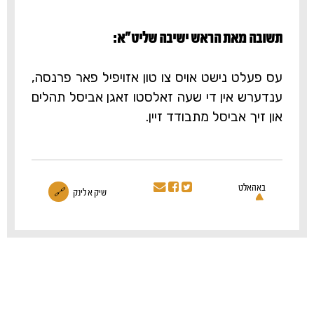
תשובה מאת הראש ישיבה שליט"א:‎
עס פעלט נישט אויס צו טון אזויפיל פאר פרנסה,
ענדערש אין די שעה זאלסטו זאגן אביסל תהלים
און זיך אביסל מתבודד זיין.
באהאלט
שיק א לינק
🔗