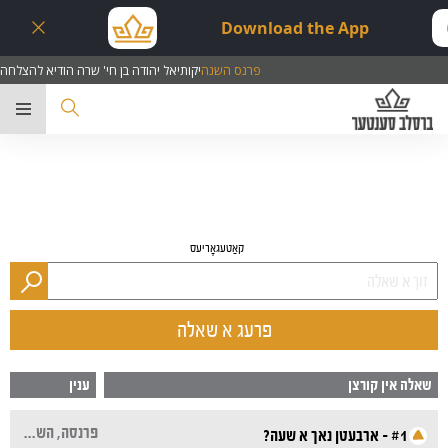
Download the App
פרנס השנה
יקותיאל יהודה בן חי' שרה הודיא להצלחה
ער
קאַטעגאָריעס
פרעג א שאלה
שאלה אין קורצן
ענין
פרנסה, השתדלות
#1 - ארבעטן נאך א שעה?