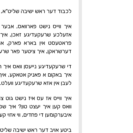
לכבוד דער ראש ישיבה שליט"א,
איך ווייס נישט פארוואס, אבער 
אזעלכע שרעקעדיגע זאכן, איך 
פראטעסט אין בארא פארק, און
דערשראקן, איך ציטער פאר שרע
די שרעקעדיגע נייעסן וואס איך ה
איך באקום א פאניק אטאקע, איך 
לעבן אין אזא שרעקעדיגע וועלט.
איך ווייס אז עס איז נישט גוט צ
וואס קען איך יעצט טון? איך שפי
איבערקומען די פחדים, ווי אזוי קע
ביטע אויב דער ראש ישיבה שליט"א