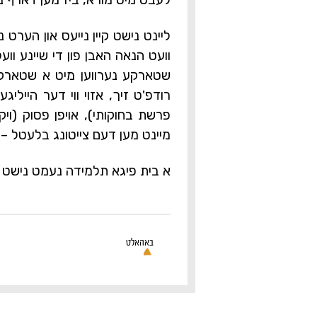
ליינט נישט קיין נייעס און הערט נ
וועט הנאה האבן פון די שיינע ו
שטארקע נערווען מיט א שטארקע 
רודפ'ט זיך, אזוי ווי דער היילי
פרשת בחוקותי), אויפן פסוק (ויקרא 
מיינט מען דעם צייטונג בלעטל – ו
א בית פיגא תלמידה נעמט נישט אי
באהאלט