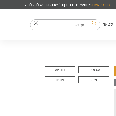
פרנס השנה
יקותיאל יהודה בן חי' שרה הודיא להצלחה
סטאר
אלע ענינים
בית פיגא
נייעס
פחדים