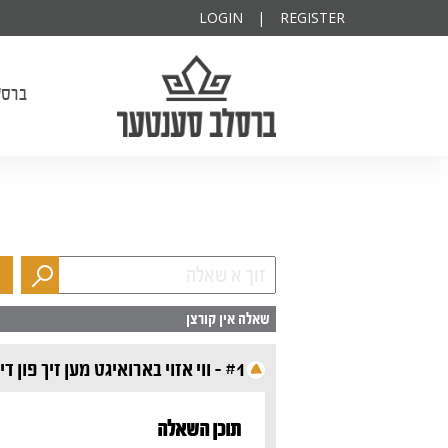
ודיא להצלחה
פרנס השנה
יקותיא
LOGIN
|
REGISTER
ברסלב סענטער
ברסל
שאלה אין קורצן
#1 - ווי אזוי בארואיגט מען זיך פון די נייעס?
תוכן השאלה‎