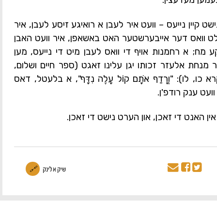
ישט קיין נייעס – וועט איר לעבן א רואיגע זיסע לעבן, איר
ועלט וואס דער אייבערשטער האט באשאפן, איר וועט האבן
מח; א רחמנות אויף די וואס לעבן מיט די נייעס, מען
גער מנחת אלעזר זכותו יגן עלינו זאגט (ספר חיים ושלום,
כו, לו): "וְרָדַף אֹתָם קוֹל עָלֶה נִדָּף", א בלעטל, דאס
ועט ענק רודפ'ן.
ן האנט די זאכן, און הערט נישט די זאכן.
שיק א לינק
🔗