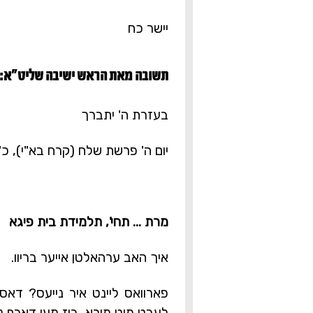
יישר כח
תשובה מאת הראש ישיבה שליט"א:‎
בעזרת ה' יתברך
יום ה' פרשת שלח (קרח בא"י), כ"
מרת ... תחי', תלמידת בית פיגא
איך האב ערהאלטן אייער בריוו.
פארוואס ליינט איר נייעס? דאס 
לעבט מיט מורא, ביז מען דארף נ