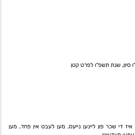
ו סיון, שנת תשפ"ו לפרט קטן
איז די שכר פון ליינען נייעס, מען לעבט אין פחד, מען
עמען מעדעצין.