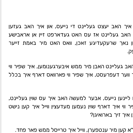
איך האב יעצט געליינט די נייעס, און איך האב געזען
האב געליינט אז עס האט געדארפט זיין אן אראבישע
 נאך שרעקעדיגע זאכן, וואס האט מיר באמת זייער
ק.
אב געליינט האבן מיר ממש איבערגענומען, איך שפיר ווי
ווער דעפרעסט, איך שפיר ווי פארוואס דארף איך בכלל
ו ליינען נייעס, אבער למעשה האב איך עס שוין געליינט,
ר ווי איך דארף שוין נעמען מעדעצין ווייל איך קען נישט
ן איך זיך בארואיגן?
 קען מיר ענטפערן, ווייל איך טרייסל ממש פאר פחד.