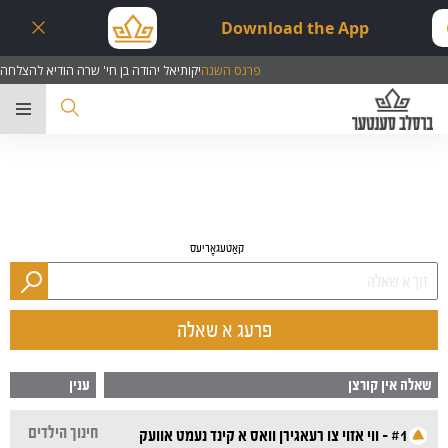
Download the App
פרנס השנה
יקותיאל יהודה בן חי' שרה הודיא להצלחה
ער
קאַטעגאָריעס
פרעג א שאלה
שאלה אין קורצן
ענין
חינוך הילדים
#1 - ווי אזוי צו רעאגירן וואס א קינד נעמט אוועק