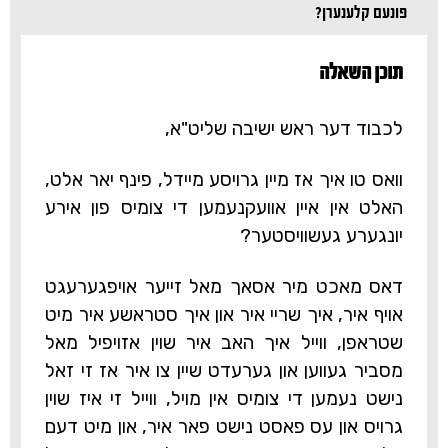
פונעם קלענערן?
תוכן השאלה‎
לכבוד דער ראש ישיבה שליט"א,
וואס טו איך אז מיין גרויסע מיידל, פינף יאר אלט,
האלט אין איין אוועקנעמען די צומיס פון אירע
יונגערע געשוויסטער?
דאס מאכט מיר אסאך מאל זייער אויפגערעגט
אויף איר, איך שריי איר און איך סטראשע איר מיט
שטראפן, ווייל איך האב איר שוין אזויפיל מאל
מסביר געווען און גערעדט שיין צו איר אז זי זאל
נישט נעמען די צומיס אין מויל, ווייל זי איז שוין
גרויס און עס פאסט נישט פאר איר, און מיט דעם