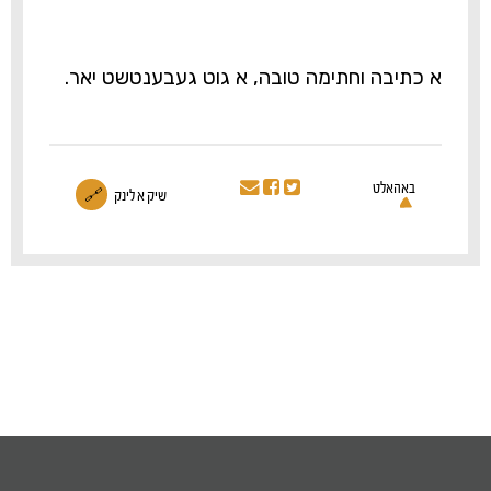
א כתיבה וחתימה טובה, א גוט געבענטשט יאר.
באהאלט
שיק א לינק
🔗