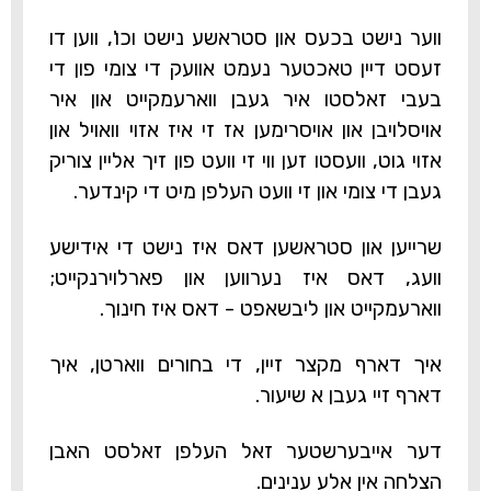
ווער נישט בכעס און סטראשע נישט וכו', ווען דו
זעסט דיין טאכטער נעמט אוועק די צומי פון די
בעבי זאלסטו איר געבן ווארעמקייט און איר
אויסלויבן און אויסרימען אז זי איז אזוי וואויל און
אזוי גוט, וועסטו זען ווי זי וועט פון זיך אליין צוריק
געבן די צומי און זי וועט העלפן מיט די קינדער.
שרייען און סטראשען דאס איז נישט די אידישע
וועג, דאס איז נערווען און פארלוירנקייט;
ווארעמקייט און ליבשאפט - דאס איז חינוך.
איך דארף מקצר זיין, די בחורים ווארטן, איך
דארף זיי געבן א שיעור.
דער אייבערשטער זאל העלפן זאלסט האבן
הצלחה אין אלע ענינים.