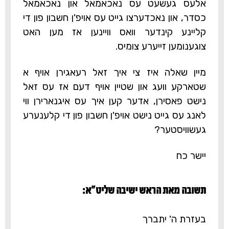
אלעס געשעט עס נאכאמאל און נאכאמאל
כסדר, און נאכדערצו גייט עס אויפ'ן חשבון פון די
קליינע קינדער וואס וויינען אז מען האט
צוגענומען זייערע צומיס.
מיין שאלה איז צי איך זאל רעאגירן אויף א
שטארקע וועג און שטיין אויף דעם אז עס זאל
נישט פאסירן, אדער קען איך עס איגנארירן ווי
לאנג עס גייט נישט אויפ'ן חשבון פון די קלענערע
געשוויסטער?
יישר כח
תשובה מאת הראש ישיבה שליט"א:‎
בעזרת ה' יתברך