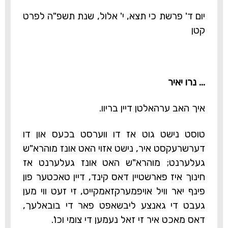
יום ד' פרשת כי תצא, י' אלול, שנת תשפ"ה לפרט
קטן
... נרו יאיר
איך האב ערהאלטן דיין בריוו.
טוסט נישט גוט אז דו ווערסט בכעס און דו
דערשרעקסט איר, נישט אזוי האט אונז מוהרא"ש
געלערנט; מוהרא"ש האט אונז געלערנט אז
חינוך איז פארשטיין דאס קינד, דיין טאכטער פון
פינף יאר וויל אויפמערקזאמקייט, זי זעט ווי מען
געבט די גאנצע ליבשאפט פאר די בובאלעך,
דאס מאכט איר זי זאל נעמען די צומי וכו'.