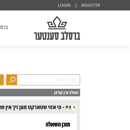
פרנס השנה
יקותיא
LOGIN
|
REGISTER
ברסלב סענטער
ברסל
שאלה אין קורצן
#1 - ווי אזוי שטארקט מען זיך אין שוואכע מינוטן?
תוכן השאלה‎