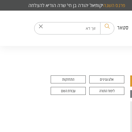
פרנס השנה
יקותיאל יהודה בן חי' שרה הודיא להצלחה
סטאר
אלע ענינים
התחזקות
לימוד התורה
עבודת השם