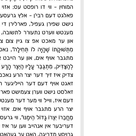
המוחין - ווי דו רופסט עס; אזוי
פאלגט דעם רבי'ן - אלץ גרעסער 
נישט שפירן געפיל, פארלירן די ח
מענטש ווערט נתעורר לתשובה, ער ו
און ער מאכט אפ צו גיין צום צדיק, "וְאַח
מִתְּשׁוּקָתוֹ שֶׁהָיָה לוֹ תְּחִיל
מתגבר אויף אים, און ער הייבט אן פאר
לְהַצַּדִּיק, מִתְגַּבֵּר עָלָיו הַיֵּצֶר
צדיק איז זיך דער יצר הרע נאכמ
זאגט אויף דעם דער הייליגער רבי: "אַל י
זאלסט נישט ווערן צעמישט פארוו
דעם איז, ווייל ווי מער דער מענט
יצר הרע מתגבר אויף אים. אזוי 
מֵחֲבֵרוֹ יִצְרוֹ גָדוֹל הֵימֶנּוּ", 
דעריבער אין אנהייב ווען ער איז 
גרויסע מדריגה, האט ער געהאט נ