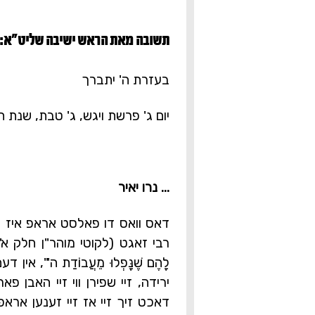
תשובה מאת הראש ישיבה שליט"א:‎
בעזרת ה' יתברך
יום ג' פרשת ויגש, ג' טבת, שנת 
... נרו יאיר
דאס וואס דו פאלסט אראפ איז נ
רבי זאגט
(לקוטי מוהר"ן חלק א'
לָהֶם שֶׁנָּפְלוּ מֵעֲבוֹדַת ה'", א
ירידה, זיי שפירן ווי זיי האבן פ
דאכט זיך זיי אז זיי זענען אראפגעפאלן,