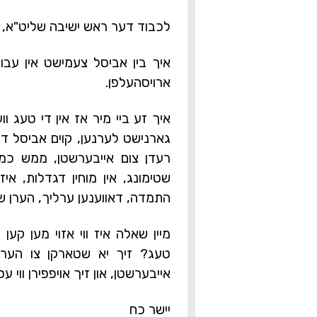
לכבוד דער ראש ישיבה שליט"א,
איך בין אביסל צעמישט אין עבו
ארויסהעלפן.
איך זע ביי מיר אז אין די טעג וו
גארנישט לערנען, קוים אביסל דאוו
רעדן צום אייבערשטן, ממש כמעט
שטימונג, אין מוחין דגדלות, א
התמדה, דאווענען ערליך, הערן שיעו
מיין שאלה איז ווי אזוי מען קען 
טעג? זיך יא שטארקן צו הערן ש
אייבערשטן, און זיך אויפפירן ווי עס
יישר כח