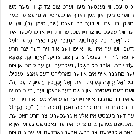
 גייט עס, ווי נענטער מען ווערט צום צדיק, ווי מער מען
ווערט מען, און מען דארף אריבערגיין א טרעפ פון מער
שק וכו'. אזוי ווי דער רבי זאגט
(שם, סימן עב)
, ווען א
ויל עפעס טון צו זיין גוט, ער וויל זיין אן ערליכער איד
ַר כָּךְ כְּשֶׁנּוֹסֵעַ, מִתְגַּבֵּר עָלָיו הַיֵּצֶר הָרָע וְנוֹפֵל
ָה", נאכדעם ווען ער איז שוין אויפן וועג איז זיך דער יצר הרע
לירן זיין געפיל צו גיין צום צדיק, "וְאַחַר כָּךְ כְּשֶׁבָּא
 הָרָע עוֹד יוֹתֵר, וְאוֹבֵד כָּל חִשְׁקוֹ", נאכדעם ווען ער קומט אן צום
ער מתגבר אויף אים און ער פארלירט דעם גאנצן געפיל,
ִקְשֶׁה בְּעֵינֶיךָ זאֹת, וְאַל יְבַהֲלוּךָ רַעְיוֹנֶיךָ עַל זֶה",
אס דאס פאסירט און נישט דערשראקן ווערן, די סיבה צו
ש איז זיך מתגבר אויף זיין יצר הרע אלץ מער איז זיך דער
ווי חכמינו זכרונם לברכה זאגן
(סוכה נב.)
: "כָּל הַגָּדוֹל
ווי גרעסער דער מענטש איז אלץ א גרעסערע יצר הרע האט ער,
נאכנישט געווען ביים צדיק איז ער נאכנישט געווען אין א
אר א קליינעם יצר הרע, אבער נאכדעם ווען ער גייט צום