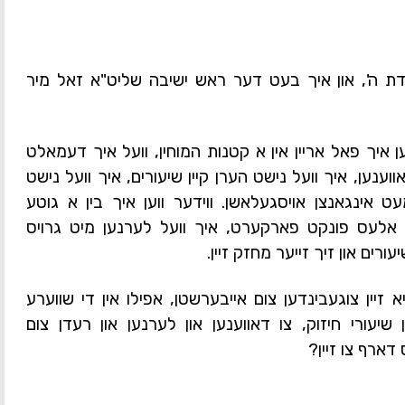
דת ה', און איך בעט דער ראש ישיבה שליט"א זאל מיר
ען איך פאל אריין אין א קטנות המוחין, וועל איך דעמאלט
ענען, איך וועל נישט הערן קיין שיעורים, איך וועל נישט
 אינגאנצן אויסגעלאשן. ווידער ווען איך בין א גוטע
יז אלעס פונקט פארקערט, איך וועל לערנען מיט גרויס
רים און זיך זייער מחזק זיין.
יא זיין צוגעבינדען צום אייבערשטן, אפילו אין די שווערע
יעורי חיזוק, צו דאווענען און לערנען און רעדן צום
 דארף צו זיין?