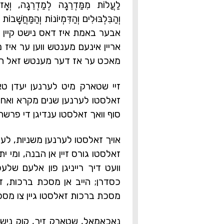
לַעֲלוֹת מִמַּדְרֵגָה לְמַדְרֵגָה, וְאָז מ
וְהַבִּלְבּוּלִים וְהַדִּמְיוֹנוֹת וְהַמַּחֲשָׁבו
אבער באמת איז דאס נישט קיין נ
אריין אינעם מענטש ווען ער איז מצ
מאכט ער אז דער מענטש זאל האבן
זיי שטארק מיט לערנען יעדן טאג
זאלסטו לערנען שנים מקרא ואחד ת
סוף וואך זאלסטו ענדיגן די פרשה.
אויך זאלסטו לערנען משניות, לער
זאלסטו גורס זיין אן הבנה, ומי 
וועט דיך רייניגן פון אלעם שלע
כסדרן; הייב אן מסכת ברכות, זאג
מסכת ברכות זאלסטו גיין צו מסכת 
נאכאמאל, שטארק זיך, קוק נישט