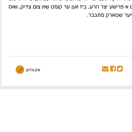
א פרישע יצר הרע, ביז ווען ער קומט שוין צום צדיק, וואס
ייער שטארק מתגבר.
שיק א לינק
🔗