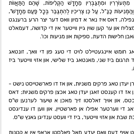
ִתְעוֹרְרִין וּמִתְגַּבְּרִין מֵחָדָשׁ הַקְּלִיפּוֹת, שֶׁהֵם הַתַּאֲווֹת
ֹת וְהַמְּנִיעוֹת כַּנַּ"ל, עַל כֵּן צְרִיכִין לְהִתְגַּבֵּר בְּכָל פַּעַם מֵחָדָשׁ",
פילה, דאס איז נאר א דמיון וואס דער יצר הרע ברענגט
ליח און ער קען שוין גיין ווייטער אין די קדושה, דעמאלט
 חלישות הדעת, ספיקות און מניעות וכו
'
.
 חומש איינגעטיילט לויט די טעג פון די וואך, זונטאג
רגום ביז שני, מאנטאג ביז שלישי, און אזוי ווייטער ביז
ן יעדן טאג פרקים משניות, און אז דו פארשטייסט נישט -
יתן אז דו קענסט זאגן יעדן טאג אכצן פרקים משניות; דאס
כטס, און אויך זאלסטו זיך מאכן א שיעור לערנען ש"ס
 די ווערטער אפילו אן פארשטיין, און ווען דו ענדיגסט
שבת און אזוי ווייטער, ביז די וועסט ענדיגן גאנץ ש"ס.
 אויף דעם וואס יעדע מאל פאלסטו אראפ אין א קטנות