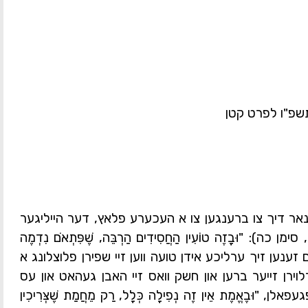
תשפ"ו לפרט קטן
אר דיך צו ברענגען צו א העכערע פלאץ, דער הייליגער
, סימן כה)
: "וּבָזֶה טוֹעִין הַחֲסִידִים הַרְבֵּה, שֶׁפִּתְאֹם נִדְמֶה
ין דעם זענען זיך ערליכע אידן טועה ווען זיי שפירן פלוצלונג א
ארלוירן זייער ברען און חשק וואס זיי האבן געהאט און עס
 "וּבֶאֱמֶת אֵין זֶה נְפִילָה כְּלָל, רַק מֵחֲמַת שֶׁצְּרִיכִין