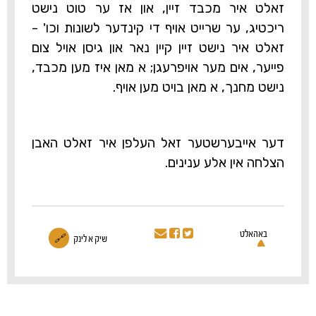
זאלט איר מכבד זיין, און אז ער טוט נישט
ריכטיג, ער שרייט אויף די קינדער לשונות וכו' -
זאלט איר נישט זיין קיין נאר און גיסן אויל צום
פייער, אים מער אויפרעגן; א מאן איז מען מכבד,
נישט מחנך, א מאן בויט מען אויף.
דער אייבערשטער זאל העלפן איר זאלט האבן
הצלחה אין אלע ענינים.
באהאלט
שיק א לינק
🔗