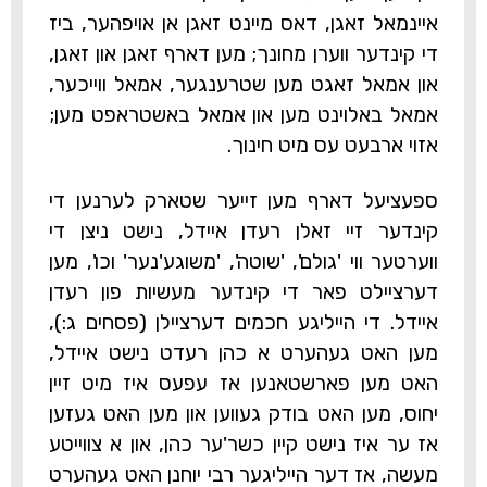
איינמאל זאגן, דאס מיינט זאגן אן אויפהער, ביז
די קינדער ווערן מחונך; מען דארף זאגן און זאגן,
און אמאל זאגט מען שטרענגער, אמאל ווייכער,
אמאל באלוינט מען און אמאל באשטראפט מען;
אזוי ארבעט עס מיט חינוך.
ספעציעל דארף מען זייער שטארק לערנען די
קינדער זיי זאלן רעדן איידל, נישט ניצן די
ווערטער ווי 'גולם', 'שוטה', 'משוגע'נער' וכו', מען
דערציילט פאר די קינדער מעשיות פון רעדן
איידל. די הייליגע חכמים דערציילן
(פסחים ג:)
,
מען האט געהערט א כהן רעדט נישט איידל,
האט מען פארשטאנען אז עפעס איז מיט זיין
יחוס, מען האט בודק געווען און מען האט געזען
אז ער איז נישט קיין כשר'ער כהן, און א צווייטע
מעשה, אז דער הייליגער רבי יוחנן האט געהערט