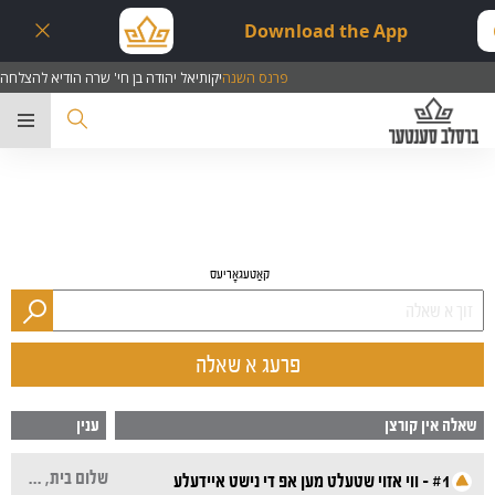
Download the App
פרנס השנה
יקותיאל יהודה בן חי' שרה הודיא להצלחה
ער
קאַטעגאָריעס
פרעג א שאלה
שאלה אין קורצן
ענין
שלום בית, חינוך הילדים, חיזוק פאר פרויען, רעדן
#1 - ווי אזוי שטעלט מען אפ די נישט איידעלע