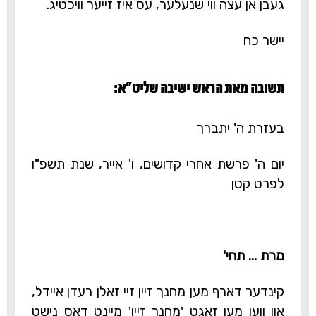
געבן אן עצה ווי שנעלער, עס איז זייער וויכטיג.
יישר כח
תשובה מאת הראש ישיבה שליט"א:‎
בעזרת ה' יתברך
יום ה' פרשת אחרי קדושים, ו' אייר, שנת תשפ"ו
לפרט קטן
מרת ... תחי'
קינדער דארף מען מחנך זיין זיי זאלן רעדן איידל,
און ווען מען זאגט 'מחנך זיין' מיינט דאס נישט