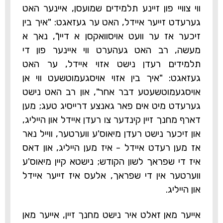
ווי צוויי פון זיינע תלמידים שמועסן, איינער האט
גערעדט זייער איידל, האט ער געזאגט: "איך בין
זיכער אז ער וועט אויסוואקסן א דיין", נאך א
מעשה, רב האט געהערט ווי איינער פון די
תלמידים רעדן נישט אזוי איידל, ער האט
געזאגט: "איך בין אזוי אויסגעמוטשעט ווי אן
אויסגעמוטשעטע דבר אחר", און רב האט נישט
גערעדט מיט אים פאר גאנצע דרייסיג טעג; מען
דארף מחנך זיין קינדער צו רעדן איידל און הייליג,
און זיכער נישט רעדן מיאוס'ע ווערטער, ווייל נאר
אז מען רעדט איידל - איז מען הייליג, און דאס
איז די שפראך לשון הקודש; נישטא קיין מיאוס'ע
ווערטער אין די שפראך, אלעס איז זייער איידל
און הייליג.
אייער מאן זאלט איר נישט מחנך זיין, אייער מאן