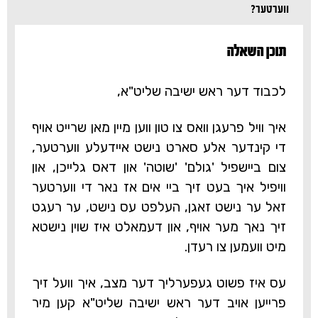
ווערטער?
תוכן השאלה‎
לכבוד דער ראש ישיבה שליט"א,
איך וויל פרעגן וואס צו טון ווען מיין מאן שרייט אויף
די קינדער אלע סארט נישט איידעלע ווערטער,
צום ביישפיל 'גולם' 'שוטה' און דאס גלייכן, און
וויפיל איך בעט זיך ביי אים אז נאר די ווערטער
זאל ער נישט זאגן, העלפט עס נישט, ער רעגט
זיך נאך מער אויף, און דעמאלט איז שוין נישטא
מיט וועמען צו רעדן.
עס איז פשוט געפערליך דער מצב, איך וועל זיך
פרייען אויב דער ראש ישיבה שליט"א קען מיר