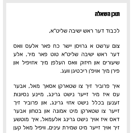
תוכן השאלה‎
לכבוד דער ראש ישיבה שליט"א,
צום ערשט א גרויסן יישר כח פאר אלעס וואס
דער ראש ישיבה שליט"א טוט פאר מיר, אלע
שיעורים און חיזוק וואס העלפן מיך אזויפיל און
פירן מיך אויפ'ן ריכטיגן וועג.
איך פרוביר זיך צו שטארקן אסאך מאל, אבער
עס איז מיר זייער נישט גרינג, מיינע נסיונות
זענען בכלל נישט אזוי גרינג, און פרוביר זיך
זייער צו שטארקן מיט אמונה און בטחון אבער
דאס איז אויך נישט גרינג אלעמאל, איך מוטשע
זיך אויך זייער מיט שמירת עינים, וויפיל מאל קען