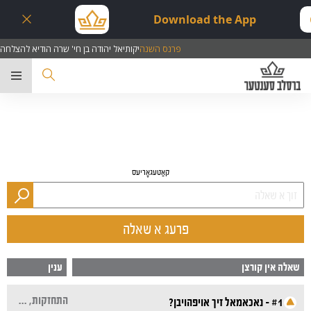
Download the App
דיא להצלחה
פרנס השנה
יקותיאל יהודה בן חי' שרה 
ער
קאַטעגאָריעס
פרעג א שאלה
שאלה אין קורצן
ענין
התחזקות, תפילות אויף אידיש, תפילה והתבודדות, תשובה
#1 - נאכאמאל זיך אויפהויבן?