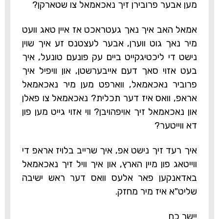
מען אבער פרובירן זיך נאכאמאל צו שטארקן?
אמאל האב איך נאך געטראכט אז איין טאג וועט
מיר נאך גוט ווערן, אבער לעצטנס זע איך שוין
נישט די ליכטיגקייט ביים עק פונעם טונעל, איך
בעט אזוי סאך דעם אייבערשטן, און וויפיל איך
פרוביר נאכאמאל, ווארפט מען מיר נאכאמאל
אראפ, וואס איז דער תכלית? נאכאמאל צו פאלן
און נאכאמאל זיך אויפהויבן? ווי אזוי גייט מען פון
דא ווייטער?
איך רעד זיך נישט אפ, איך שרייב בלויז אראפ די
ווייטאג פון מיין הארץ, און איך וויל זיך נאכאמאל
באדאנקען פאר אלעס וואס דער ראש ישיבה
שליט"א איז מיר מחזק.
יישר כח