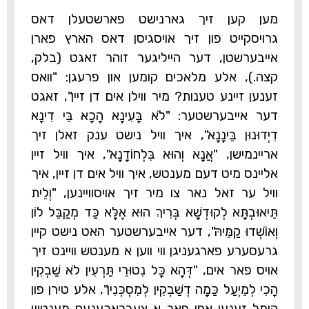
מען קען זיך גארנישט פארשטעלן דאס
גרויסקייט פון זיך אויסגיסן דאס הארץ פארן
אייבערשטן, דער הייליגער זוהר זאגט
(בלק,
קצה.)
, אלע מלאכים קומען און פרעגן: "וואס
זענען זיינע טענות? מיר ווילן אים דן זיין", זאגט
דער אייבערשטער: "לֹא בָּעִינָא הָכָא בֵּי דִינָא
דִיְדוּנוּן בֵּינָנָא", איך וויל נישט ענק זאלן זיך
אריינמישן, "אֲנָא וְהוּא בִּלְחוֹדָנָא", איך וויל זיין
אליינס מיט דעם מענטש, איך וויל אים דן זיין, איך
וויל ער זאל נאר צו מיר זיך אויסוויינען, "וְלֵית
תֵּיאוּבְתָּא לְקוּדְשָׁא בְּרִיךְ הוּא אֶלָּא כַּד מְקַבֵּל לוֹן
וְאוֹשְׁדוּ קַמֵּיהּ", דער אייבערשטער האט נישט קיין
גרעסערע פארגעניגן ווי ווען א מענטש וויינט זיך
אויס פאר אים, "דְּהָא כָּל נִטוּרֵי תַּרְעִין לֹא שַׁבְקִין
הָכִי לְמֵיְעַל כַּמָה דְשַׁבְקִין לְמִסְכְּנִין", אלע טירן פון
הימל זענען אפן פאר א צעבראכענעם מענטש