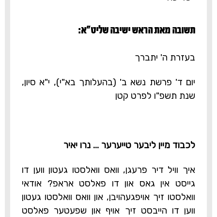
תשובה מאת הראש ישיבה שליט"א:‎
בעזרת ה' יתברך
יום ד' פרשת נשא ב' (בהעלותך בא"י), י"א סיון,
שנת תשפ"ו לפרט קטן
לכבוד מיין ליבער טייערער ... נרו יאיר
איך וויל דיר פרעגן, וואס וואלסטו געטון ווען דו
גייסט אין גאס און דו פאלסט אראפ? אודאי
וואלסטו זיך אויפגעהויבן, און וואס וואלסטו געטון
ווען דו הייבסט זיך אויף און שפעטער פאלסט