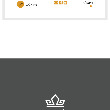
באהאלט
שיק א לינק
🔗