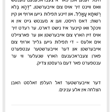
וואס וויינט זיך אויס צום אייבערשטן, "דְּהָא בְּלֹא
רְשׁוּתָא עָאֳלִין", און זיינע תפילות גייען ארויף אן קיין
רשות; דאס הייסט, ווען א מענטש גייט אין א
ווינקל וואו קיינער איז נישט דארט, ער רעדט זיך
אויס זיין הארץ צום אייבערשטן און ער פארציילט
אים אלעס - די תפילות גייען גלייך ארויף צום
אייבערשטן און דער אייבערשטער ענטפערט
פארן צעבראכענעם הארץ שנעלער ווי ער
ענטפערט פאר דעם גרעסטן צדיק.
ד
ער אייבערשטער זאל העלפן זאלסט האבן
הצלחה אין אלע ענינים.