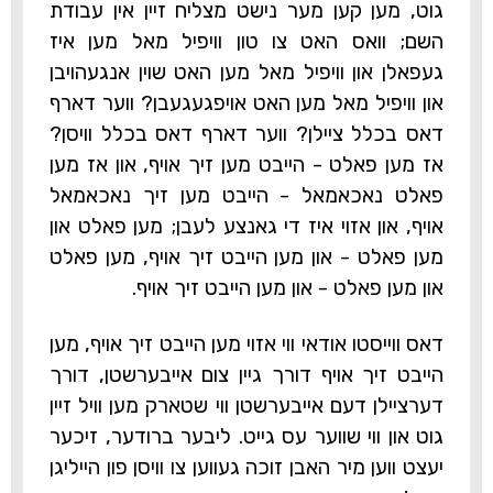
גוט, מען קען מער נישט מצליח זיין אין עבודת
השם; וואס האט צו טון וויפיל מאל מען איז
געפאלן און וויפיל מאל מען האט שוין אנגעהויבן
און וויפיל מאל מען האט אויפגעגעבן? ווער דארף
דאס בכלל ציילן? ווער דארף דאס בכלל וויסן?
אז מען פאלט - הייבט מען זיך אויף, און אז מען
פאלט נאכאמאל - הייבט מען זיך נאכאמאל
אויף, און אזוי איז די גאנצע לעבן; מען פאלט און
מען פאלט - און מען הייבט זיך אויף, מען פאלט
און מען פאלט - און מען הייבט זיך אויף.
דאס ווייסטו אודאי ווי אזוי מען הייבט זיך אויף, מען
הייבט זיך אויף דורך גיין צום אייבערשטן, דורך
דערציילן דעם אייבערשטן ווי שטארק מען וויל זיין
גוט און ווי שווער עס גייט. ליבער ברודער, זיכער
יעצט ווען מיר האבן זוכה געווען צו וויסן פון הייליגן