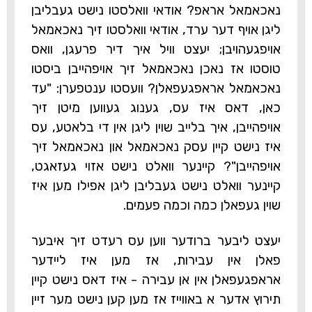
נאכאמאל אראפ? אודאי וואלסטו נישט געבליבן
ליגן אויף דער ערד, אודאי וואלסטו זיך נאכאמאל
אויפגעהויבן; יעצט וויל איך דיר פרעגן, וואס
טוסטו אז נאכן נאכאמאל זיך אויפהייבן ביסטו
נאכאמאל אראפגעפאלן? וועסטו ענטפערן: "עד
כאן, דאס איז עס, גענוג געווען מיטן זיך
אויפהייבן, איך בלייב שוין ליגן אין די בלאטע, עס
איז נישט קיין עסק נאכאמאל און נאכאמאל זיך
אויפהייבן"? קיינער וואלט נישט אזוי געזאגט,
קיינער וואלט נישט געבליבן ליגן אפילו מען איז
שוין געפאלן כמה וכמה פעמים.
יעצט ליבער ברודער ווען עס רעדט זיך איבער
פאלן אין עבירות, אז מען איז ליידער
אראפגעפאלן אין אן עבירה - איז דאס נישט קיין
תירוץ אדער א באווייז אז מען קען נישט מער זיין