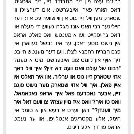
רבינ'ס עצה פון זיך מתבודד זיין, זיך אויסגיסן
דאס הארץ פארן אייבערשטן, אים דערציילן ווי
שטארק מען וויל זיין גוט און ווי שווער עס איז; דער
הייליגער רבי האט אונז מגלה געווען די מעלה און
דאס גרויסקייט ווען א מענטש וואס פאלט אראפ
אין נישט גוטע זאכן, ער איז נכשל געווארן אין
פגם הברית רחמנא לצלן, ווען דער מענטש הייבט
זיך אויף און קומט צום אייבערשטן מיט א טענה:
"רבונו של עולם וואס וועט דא זיין? איך וויל דאך
אזוי שטארק זיין גוט און ערליך, און איך האלט אין
איין פאלן, איך וויל אזוי שטארק מער נישט פוגם
זיין, אבער נאכדעם פאל איך אראפ נאכאמאל,
וואס טו איך? וואס איז מיין עצה? צו וועם זאל איך
מיך ווענדן?"
דאן ווערט א רעש און א טומל אין
הימל, אלע מקטריגים אנטלויפן, און ער נעמט
אראפ פון זיך אלע דינים.