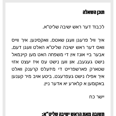
תוכן השאלה‎
לכבוד דער ראש ישיבה שליט"א,
איך וויל פרעגן וועגן שאטס, וואקסינען. איך ווייס
וואס דער ראש ישיבה שליט"א האלט וועגן דעם,
אבער ביי אונז אין די משפחה האט מען קיינמאל
נישט געגעבן, און ווען נישט עס איז יעצט אזוי
שטארק פארשפרייט די מיזעלס קרענק וואלט
איך אפילו נישט געפרעגט, ביטע אויב מיר קענען
באקומען א קלארע יא אדער ניין.
יישר כח
תשובה מאת הראש ישיבה שליט"א:‎