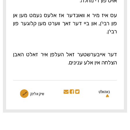
אויס פון די מחלה.
עס איז מיר א וואונדער אז אלעס נעמט מען אן
פון רבי'ן, און ביי דער זאך ווערט מען קלוגער פון
רבי'ן.
דער אייבערשטער זאל העלפן איר זאלט האבן
הצלחה אין אלע ענינים.
באהאלט
שיק א לינק
🔗