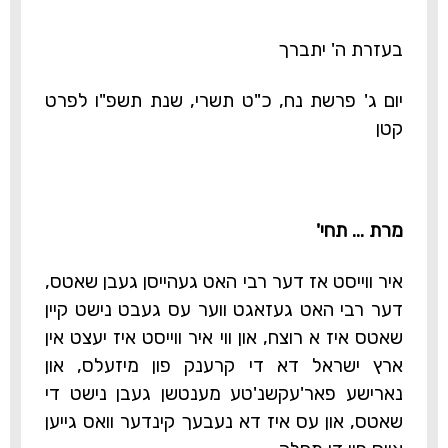
בעזרת ה' יתברך
יום ג' פרשת נח, כ"ט תשרי, שנת תשפ"ו לפרט
קטן
מרת ... תחי'
איר ווייסט אז דער רבי האט געהייסן געבן שאטס,
דער רבי האט געזאגט ווער עס געבט נישט קיין
שאטס איז א רוצח, און ווי איר ווייסט איז יעצט אין
ארץ ישראל דא די קרענק פון מיזעלס, און
נארישע פאר'עקשנ'טע מענטשן געבן נישט די
שאטס, און עס איז דא נעבעך קינדער וואס גייען