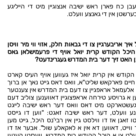
דער אייבערשטער זאל ווייטער געבן כח פארן ראש ישיבה אנצוגיין מיט די הייליגע 
ערשטן אין די גאנצע וועלט.
זייער גוט ארויסברענגט. יעצט וויל איך אריבערגיין צו די גבאות חלק, אזוי ווי מיר וויסן 
זענט איר גבאי אין בית המדרש היכל הקודש קרית יואל אויף די פרעמישלאן גאס 
ווען האט זיך דער בית המדרש געגרינדעט?
דער ערשטער בית המדרש היכל הקודש אין קרית יואל איז געווען אויף העיס קארט 
ביים שטוב פון הרה"ח ר' אברהם חיים פארקאש שליט"א, וואס דאס גייט נאך אן ברוך 
השם ביזן היינטיגן טאג. מיר פלעגן אלעמאל אראפגיין צו דעם בית המדרש אין צענטער 
פון קרית יואל, אפילו עס איז געווען א גרויסע טירחה אראפצוגיין דאווענען צוליב דעם 
לאנגן וועג, אבער מען האט זיך געשטארקט מיט דאס וואס דער ראש ישיבה לייגט 
אראפ ווי אזוי עס קוקט אויס יענע וועלט, דער ראש ישיבה זאגט: "ווען דו גייסט 
ארויפקומען אויף יענע וועלט גייסטו זאגן אז דו ווילסט גיין אין רבי'נס היכל, גייט מען 
דיך ענטפערן "אבער עס איז זייער ווייט, דאווען דא אין א לאקאלע שול". אבער אז דו 
האסט זיך געשלעפט אויף דער וועלט צו א היכל הקודש בית המדרש, וועסטו קענען 