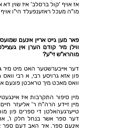
מו"ה מעכל ראזענפעלד הי"ו אויף 1-4-2-2 און דערנאך  18#].
מוהרא"ש זי"ע?
וואס מאכט מיך טראכטן פונעם איי