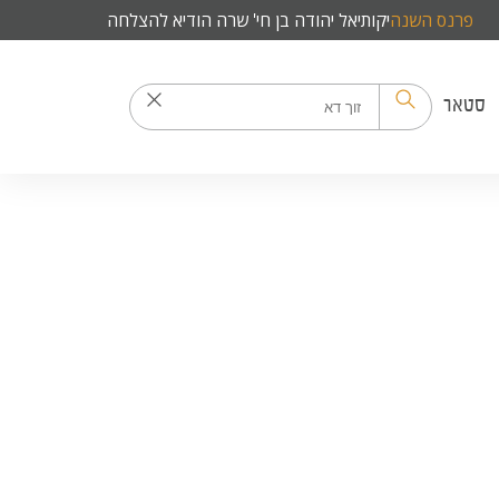
פרנס השנה
יקותיאל יהודה בן חי' שרה הודיא להצלחה
סטאר