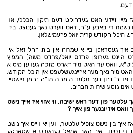
דעם. 
אגב איז אינטערסאנט צוצולייגן אז מיין זיידע האט געדרוקט דעם תיקון הכללי, און 
געגעבן פאר אלע אייניקלעך לעילו נשמת די באבע ע"ה, דאס ווערט נאך גענוצט ביזן 
דרש היכל הקודש קרית יואל פרעמישלאן. 
שפעטער אלס אינגער בחור האב איך געטראפן ביי א שמחה אין בית רחל זאל אין 
וויליאמסבורג [אדער ווי עס ווערט היינט גערופן פרדס יואל/פרדס משה] המפיץ 
הגדול מו"ה נתן יאקאבאוויטש שליט"א, וואס ער האט מיר דארט מזכה געווען מיט א 
קונטרס פון מוהרא"ש, וואס דאס האט מיר נאך מער אריינגעשלעפט אין היכל הקודש. 
אויך האב איך געטראפן אן איידעם פון ר' נתן דער מלמד מומחה מו"ה נחמן ניישטיין 
אים גוטע שיחות חברים.
אויב איך מעג פרעגן, איר זענט דאך עלטער פון דער ראש ישיבה, ווי אזוי איז אייך נישט 
וואס איז יונגער פון אייך ?
קודם דאנק איך דעם אייבערשטן אז איך בין נישט צופיל עלטער, ווען יא ווייס איך נישט 
צו איך וואלט געקענט דורכמאכן די נסיון… איך האב אמאל געהערט א שטארקע 