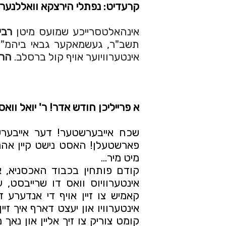
קרעדיט: נפתלי הירצקא וואללנער
אינהאלטסרייכע שמועס מיטן
רבי
תשב"ר, געשמאקער גבאי ביהמ"ד 
אינטערוויוער אויף קול ברסלב.
הרב
א פרייליכן חודש אדר! ר' יואל וו
מיט מיר…