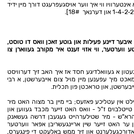
אז אויף 'קול ברסלב' איז שוין דא א אינטערוויו ווי איך ווער אויסגעפרעגט דורך מיין ידיד 
פאר מען גייט אריין אינעם שמועס איבער דיינע פעילות און גוטע זאכן וואס דו טוסט, 
ווילן מיר קודם הערן אין געציילטע ווערטער, ווי אזוי זענט איר מקורב געווארן צו 
דער אייבערשטער האט מיט מיר געטון א געוואלדיגע חסד אז איך האב זיך דערוויסט 
פון אזא גרויסע רבי, א רבי וואס מאכט מיך עפענען מיין מויל צום אייבערשטן, א רבי 
בערשטן, און טראכטן פון תכלית. 
מיין סיפור התקרבות איז איינגעטיילט אין עטליכע פאזעס; ביי מיין בר מצוה האט מיר 
מיין זיידע הרה"ח ר' אליעזר חיים טייטלבוים ז"ל - וואס האט זייער מכבד געווען און 
טייערגעהאלטן די ספרים פון מוהרא"ש - מיר שטילערהייט געגעבן דרשה געשאנק 
דער ספר אשר בנחל חלק ו', און ער האט זייער שיין אריינגעשריבן אפאר ווערטער 
אינעם ספר. איך האב דעם ספר אדורכגעלערנט און זיך ממש באלעקט די פינגערס, 