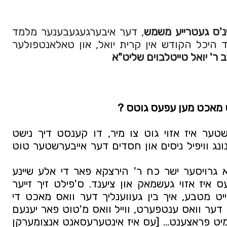
נ'ס געטרייע משמש
, דער איבערגעגעבענער מלמד
היכל הקודש אין קרית יואל, און טאלאנטפולער
 ר' יואל טייטלבוים שליט"א
אס מאכט מען עפעס גוטס ? 
שכח אייבערשטער! דער אייבערשטער איז אזוי גוט צו מיר, דו קענסט דיך נישט 
פארשטעלן! האסט נישט קיין אהנונג וויפיל ניסים און חסדים דער אייבערשטער טוט 
קודם פותחין בכבוד האכסניא, א גרויסער ישר כח ר' הירצקא פאר די אלע שיינע 
אינטערוויוס וואס דו שרייבסט, עס איז אזוי געשמאק און ציענד. ס'פילט זיך זייער 
קאמיש צו זיין אויף די אנדערע זייט מטבע, איך בין געווענליך דער וואס מאכט די 
אינטערוויו און יעצט דארף איך זיין דער וואס ענטפערט, ווייל וואס מ'טוט פאר יענעם 
קומט צוריק צו זיך אליין און נאך מיט פראצענט… [עס איז אינטערעסאנט אנצומערקן 