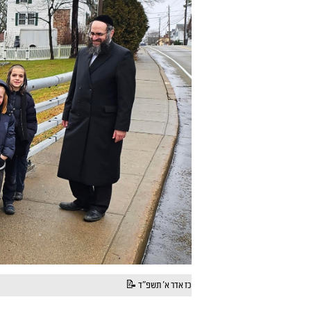
כז אדר א' תשפ"ד 📝