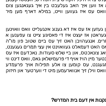
ענטפערן ביים בית דין של מעלה אז ווען איך האב געלעבט בין איך געגאנגען צום 
רבי'נס בית המדרש טראצדעם וואס עס איז געווען ווייט, במילא דארף מען מיר 
שפעטער נאך אפאר יאר האט מען געזען אז עס איז דא גענוג אינגעלייט וואס וואוינען 
אין מיין געגענט, האט מוהרא"ש געראטן אז יעצט איז די פאסיגע צייט צו עפענען א 
שטיבל אין די נייע שכונת עצי תמרים. אנגעהויבן האט זיך עס ביים שטוב פון מו"ה 
אברהם הערש וועבערמאן הי"ו וואס האט דעמאלט געוואוינט אין עצי תמרים געגענט, 
מען האט געדאווענט דארט פרייטאג צונאכטס, און ביי שלש סעודות. נאכדעם איז עס 
אריבער דארט ווי עס איז היינט, אונטער מיין הויז אויף די פרעמישלאן גאס, וואס דינט ווי 
א לייכטורעם פאר די גאנצע אומגעגנט, עס קומען צו אלע תפילות אויך פרעמדע 
מענטשן און לאקאלע איינוואוינער וואס ווילן זיך אנווארעמען מיט די ווערטער און חיזוק 
קנות אין דעם בית המדרש? 