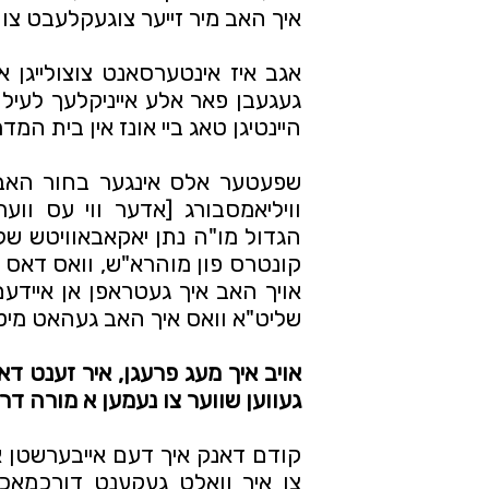
איך האב מיר זייער צוגעקלעבט צו 
היינטיגן טאג ביי אונז אין בית המ
שליט"א וואס איך האב געהאט מיט 
געווען שווער צו נעמען א מורה דרך 