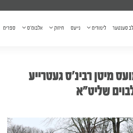
ל יהודה בן חי' שרה הודיא להצלחה
ב סענטער
לימודים
נייעס
חיזוק
אלבום'ס
ספרים
לוח השיעורים
פראגעס
בילדער
בריוון
קליפּס
ס מיטן רבינ'ס געטרייע
מכתב יומי
שיעורים
ארטיקלען
אודיאו שיעורים
בוים שליט"א
היכל הנגינה