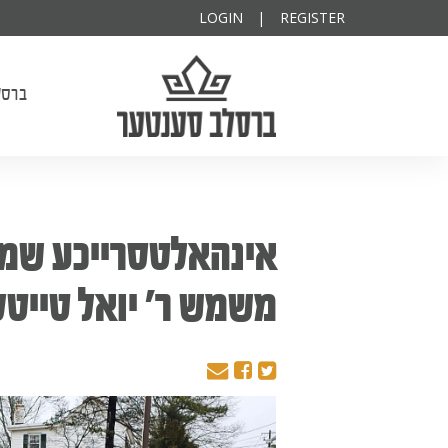
ודיא להצלחה
פרנס השנה
יקותיא
LOGIN
|
REGISTER
ברסלב סענטער
ברסל
אינהאלטסרייכע שמוע
משמש ר' יואל טייטל