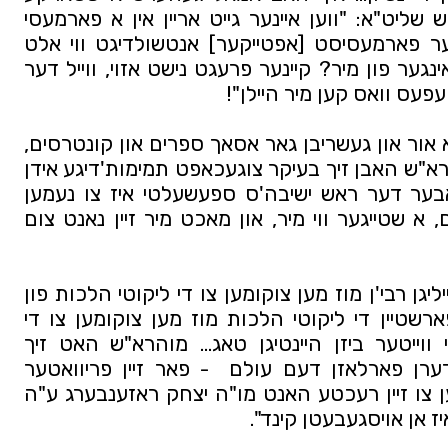
נקודה פון מו"ה נתן יאקאבאוויטש שליט"א: "ווען איינער גייט אריין אין א פארמעסי 
[אפטייק] שטעלסטו נישט אפ דער פארמעסיסט [אפטייקער] אנטשולדיגט ווי אלט 
זענט איר? איר זענט עלטער צו אינגער פון מיר? קיינער פרעגט נישט אזוי, ווייל דער 
עפעס וואס קען מיר היילן"! 
מוהרא"ש האט אראפגעברענגט א אור און געשריבן גאר אסאך ספרים און קונטרסים, 
כמספר האלף לך שלמ"ה, צו מוהרא"ש האבן זיך בעיקר צוגעכאפט תמימות'דיגע אידן 
ווי אחינו בני ישראל הספרדים, אבער דער ראש ישיבה'ס ספעשעלטי איז צו נעמען 
אלטגעזעסענע אונגארישע חכמים, א שטייגער ווי מיר, און מאכט מיר זיין נאנט צום 
צו פארשטיין די לימודים פונעם הייליגן רבי'ן מוז מען צוקומען צו די ליקוטי הלכות פון 
זיין תלמיד רבי נתן, און כדי צו פארשטיין די ליקוטי הלכות מוז מען צוקומען צו די 
הקדמות פון מוהרא"ש, און אזוי ווייטער ביזן היינטיגן טאג… מוהרא"ש האט זיך 
אויסגעדריקט אין שפיטאל - איידערן פארלאזן דעם עולם  - פאר זיין פריוואטער 
דאקטער וואס איז אלץ געשטאנען צו זיין רעכטע האנט מו"ה יצחק ראזענבערג ע"ה 
ז אן אויסגעבעטן קינד".