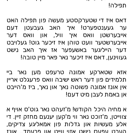
תפילה!
דאס איז די שטערקסטע מעשה פון תפילה האט
ער געענטפערט! איך האב געבעטן דעם
אייבערשטן וואס איך וויל, און וואס דער
אייבערשטער וועט טוהן איז זיכער גוט! געלויבט
דער הייליגער באשעפער אז איך האב נישט
געווינען, דאס איז זיכער נאר פאר מיין טובה!
אזא שטארקע אמונה טרעפט מען נאר ביי
תלמידים פון דער ראש ישיבה וואס פרעגלט אריין
אין אונז אמונה פשוטה נאך און נאך, ביז מ'הייבט
אן באמת לעבן מיט דעם!
א מחיה היכל הקודש! מ'זעהט נאר גוט'ס אויף א
צווייטן, מ'זוכט נאר ווי מ'קען יענעם מחזק זיין. די
אלע מעשיות און גדלות פון אמאליגע צדיקים,
הערט עפעס נישט אזוי ווייט און פרעמד… אונז