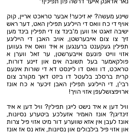
נאר אדאנק אייער דרשה פון תפילין!"
שיינע מעשה? יא זיכער! אבער טראכט אריין, קוק
אויף די כח וואס די הייליגע תפילין האט, דער ראש
ישיבה זאגט אז ווען מ'בינד צו די תפילין בינד מען
זיך צו צום אייבערשטן, אויב האבן די הייליגע
תפילין געקענט ברענגען א איד וואס איז געווען
אזוי ווייט פונעם אייבערשטן, ער זאל ווערן א
פולקאמער בעל תשובה אים און זיינע דורות,
טראכט, דו וואס דו ליינסט דא די שורות אינעם
קרית ברסלב בלעטל דו ביזט דאך מקורב צום
רבי'ן, די הייליגע תפילין האבן זיכער א כח אונז
ארויפצושלעפן אזוי הויך!
וויל דען א איד נישט לייגן תפילין? וויל דען א איד
זינדיגן? אונז האמיר אזעלכע ביטערע נסיונות,
אונז לעבן אין אזא שווערע דור מיט אזוי פיל צרות
און אזוי פיל בילבולים און נסיונות, אזא נס אז אונז