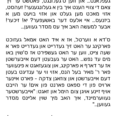
געפלאנט… און ווען ס'געלונגט, פאטשט ער זיך
צאם די צוויי הענט איך בין א געלונגענער! זעהסט,
אזוי מאכט מען געלט און אזוי בויעט מען א
ביזנעס... איי אלעס דער באשעפער? יא! זיכער!
אבער למעשה האב איך עס מסדר געווען…
ס'דא א ווערטל, אז א איד האט אמאל געזוכט
פארקינג ער האט זיך געדרייט און געדרייט פאר א
שעה צייט, ווען ער האט געשפירט אז ס'שוין באו
מים עד נפש… האט ער געבעטן דעם אייבערשטן
אז ער דארף א פארקינג, און צוגעזאגט א פינעווער
פאר ר' מאיר בעל הנס, אזוי ווי ער ענדיגט בעטן
דעם אייבערשטן און צוזאגן צדקה - פארט איינער
ארויס פון די ספאט פארנט פון אים! ער הייבט
אויף זיינע אויגן צום הימל און זאגט: "אייבערשטער
נעווערמיינד, איך האב מיך שוין אליינס מסדר
געווען…"