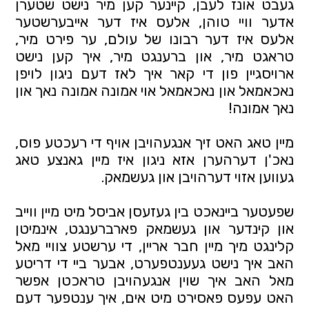
געבט אונז לעבן, קיינער קען מיר נישט שטערן
אדער וויי טוהן, אלעס איז דער אייבערשטער
אלעס איז דער רבונו של עולם, ער פירט מיר,
טראגט מיר, און ברענגט מיר, איך קען נישט
ארויסגיין פון די קאר איך לאז דעם ניגון לויפן
נאכאמאל און נאכאמאל אוי אמונה אמונה נאך און
נאך אמונה!
מיין טאג האט זיך אנגעהויבן אויף די רעכטע פוס,
נאכ'ן דערהערן אזא ניגון איז מיין גאנצע טאג
געווען אזוי דערהויבן און געשמאק.
שפעטער ביינאכט בין געזעסן אביסל מיט מיין ווייב
און קינדער און געשמאק פארברענגט, אינמיטן
קלינגט מיך מיין חבר אריין, די ערשטע צוויי מאל
האב איך נישט געענטפערט, אבער ביי די דריטע
מאל האב איך שוין אנגעהויבן טראכטן אפשר
האט עפעס פאסירט מיט אים, איך ענטפער דעם