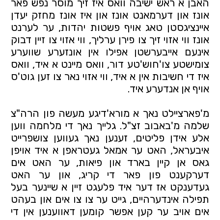
האבן א ראש ישיבה וואס איז זיך מוסר נפש פאר
אונז און דערמאנט אונז און איז אונז מחזק יעדן
איינציגסטן טאג אויף פשטות יהדות, ער לערנט
אונז ווי אזוי זיך צו פירן ערליך, ווי אזוי צו זיין דבוק
אינעם אייבערשטן אפילו אין אונזערע שווערע
צומישטע צו'חוש'טע דור, וואס מיינט א איד, וואס
איז די חשיבות אין א איד, ווי אזוי נאר צו זען גוט'ס
אויף אן אנדערע איד.
מ'פארציילט נאך א מורא'דיגע מעשה פון הרה"צ
שלמה מ'באבוב זצ"ל. גלייך נאך די מלחמה ווען
אלע אידן פליטים, זענען נאך געווען צושפרייט
איבעראל, האט ער אמאל געטראפן א איד אויפן
גאס אן קיין בארד און פיאות, ער האט אים
דערקענט פון פאר די קריג, און ער האט
געדענקט אז דער איד פלעגט זיין א שיינער בעל
תפילה אינדערהיים, גייט ער צו צו אים און בעהט
אים אויב ער קען אפשר קומען דאווענען אין די