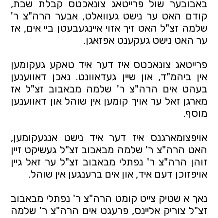
באבובער שול פרייטאג צונאכטס קבלת שבת,
קודם האט ער נישט געוואלט, אבער הרה"צ ר'
שלמה זצ"ל האט זיך אזוי איינגעבעטן ביי אים, אז
ער האט נישט געקענט אפזאגן.
פרייטאג צונאכטס איז דער איד טאקע געקומען
אין ביהמ"ד, און שיין געדאוונט. נאכן דאווענען
בעהט אים הרה"צ ר' שלמה מבאבוב זצ"ל אז
מארגן זאל ער אויך קומען אין שוהל און דאווענען
מוסף.
אויפצומארגנס איז דער איד נישט אנגעקומען,
האט הרה"צ ר' שלמה מבאבוב זצ"ל געשיקט זיין
זוהן הרה"צ ר' נפתלי מבאבוב זצ"ל ער זאל גיין
אויפזוכן דעם איד, און אים ברענגען אין שוהל.
נאך א שטיק צייט קומט הרה"צ ר' נפתלי מבאבוב
זצ"ל צוריק אליינס, פרעגט אים הרה"צ ר' שלמה