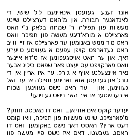
אונז זענען געזעסן אינאיינעם ליל שישי, די
לאנדאנער חבורה, און מ'האט דערציילט שיינע
מעשיות פון תפילה. ר' שמחה בלאק נ"י האט
פארציילט א מורא'דיגע מעשה פון תפילה וואס
האט מיר ממש באנומען. ער פארציילט אז זיין ווייב
האט געדארפט קויפן עפעס א געוויסע טייערע
זאך, און ער האט אויסגעפונען אז ס'דא איינער
וואס פארקויפט עס יעצט פאר שפאט ביליג אבער
נאר איינצעלנע אויף א גורל. ער איז אריין אין די
גורל און געבעטן אזא ווארימע תפילה אז ער זאל
געווינען, און - ער האט נישט געווינען! שכוח
אייבערשטער אז איך האב נישט געווינען!
יעדער קוקט אים אזוי אן... וואס דו מאכסט חוזק?
מ'פארציילט שיינע מעשיות פון תפילה, וואו קומט
דעס אריין? האסט דאך נישט באקומען וואס דו
האסט געבעטן, דאס איז נישט קיין מעשה פון