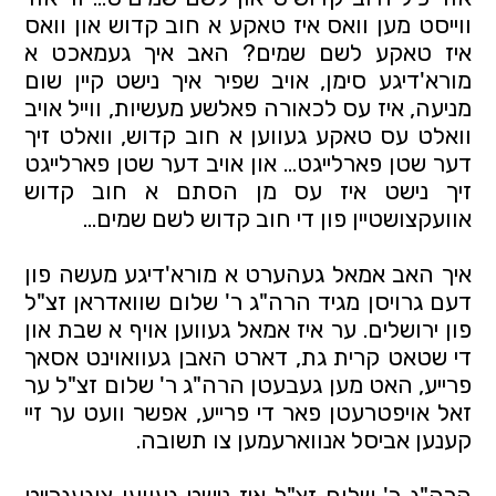
ווייסט מען וואס איז טאקע א חוב קדוש און וואס
איז טאקע לשם שמים? האב איך געמאכט א
מורא'דיגע סימן, אויב שפיר איך נישט קיין שום
מניעה, איז עס לכאורה פאלשע מעשיות, ווייל אויב
וואלט עס טאקע געווען א חוב קדוש, וואלט זיך
דער שטן פארלייגט… און אויב דער שטן פארלייגט
זיך נישט איז עס מן הסתם א חוב קדוש
אוועקצושטיין פון די חוב קדוש לשם שמים...
איך האב אמאל געהערט א מורא'דיגע מעשה פון
דעם גרויסן מגיד הרה"ג ר' שלום שוואדראן זצ"ל
פון ירושלים. ער איז אמאל געווען אויף א שבת און
די שטאט קרית גת, דארט האבן געוואוינט אסאך
פרייע, האט מען געבעטן הרה"ג ר' שלום זצ"ל ער
זאל אויפטרעטן פאר די פרייע, אפשר וועט ער זיי
קענען אביסל אנווארעמען צו תשובה.
הרה"ג ר' שלום זצ"ל איז נישט געווען צוגעגרייט