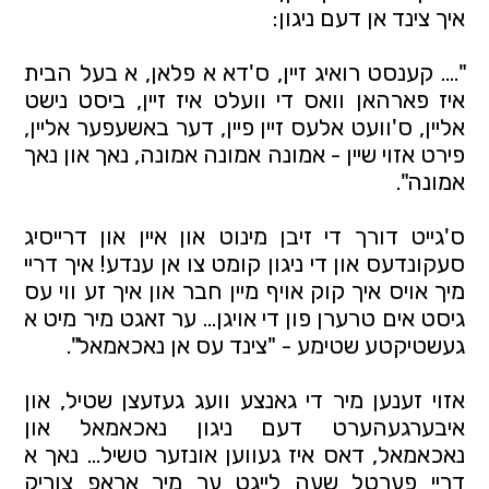
איך צינד אן דעם ניגון:
".... קענסט רואיג זיין, ס'דא א פלאן, א בעל הבית
איז פארהאן וואס די וועלט איז זיין, ביסט נישט
אליין, ס'וועט אלעס זיין פיין, דער באשעפער אליין,
פירט אזוי שיין - אמונה אמונה אמונה, נאך און נאך
אמונה".
ס'גייט דורך די זיבן מינוט און איין און דרייסיג
סעקונדעס און די ניגון קומט צו אן ענדע! איך דריי
מיך אויס איך קוק אויף מיין חבר און איך זע ווי עס
גיסט אים טרערן פון די אויגן… ער זאגט מיר מיט א
געשטיקטע שטימע - "צינד עס אן נאכאמאל".
אזוי זענען מיר די גאנצע וועג געזעצן שטיל, און
איבערגעהערט דעם ניגון נאכאמאל און
נאכאמאל, דאס איז געווען אונזער טשיל… נאך א
דריי פערטל שעה לייגט ער מיר אראפ צוריק