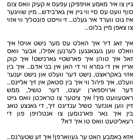
גיין צו איר מאמע אויפפּיקן עפעס א קעיק וואס צום
סוף וועט עס סיי ווי גיין אין גארבידש… מיין שוויגער
איז גוט ווערד איר געלט… זי ווייסט פונטליך ווי אזוי
צו צאפן מיין בלוט…
איך זאג דיר איך האלט עס מער נישט אויס! איך
וואלט ווען געגאנגען לערנען אפילו, אבער וואס
זאל איך טוהן איך פארשטיי גארנישט! איך קוק
אריין אין די גמרא ווי די האן אין בני אדם… איך בין
אזוי באקראצט, נישט דער וועלט און נישט יענער
וועלט, איך פיהל ווי איך בין סטאק אין זיך אליינס…
דער ארויספארן יעצט, דער טשיל, ממש
ראטעוועט מיך! איך ציטער צו טראכטן וואס גייט
זיין ווען אונזער טשיל ענדיגט זיך, די גאנצע טאג
בין איך נאר פארנומען צו אנטלויפן פון די
רעאליטעט וואס טו איך דא?
אזא באמבע האט ער געווארפן! איך זע שטערנס…