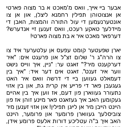
אבער ביי אייך, וואס מ'מאכט א בר מצוה פארטי
אן אנצוטוהן תפילין רחמנא ליצלן, און אן צו
אונטערנעמען די עול התורה והמצות, האבן די
מיידלעך טאקע רעכט, וואס זענען זיי אנדערש?
דערפאר מאכט איר א בת מצוה פארטי!
יארן שפעטער קומט עפעס אן עלטערער איד צו
צו הרה"ג ר' שלום זצ"ל און פרעגט אים: "איר
דערקענט מיר?" זאגט ער: "ניין, איך ווייס נישט
ווער איר זענט". זאגט אים דער איד: "איך בין
דעמאלט געווען ביי די דרשה וואס איר האט
געגעבן פאר די פרייע אין קרית גת, און בין אזוי
נתעורר געווארן פון דעם, אז ווען איך בין אהיים
געקומען האב איך געזאגט פאר מיינע זוהן אז פון
היינט הייבן מיר אן לייגן תפילין! און אזוי זענען מיר
צוביסלעך געווארן פרומער און פרומער, היינט
האב איך ב"ה עטליכע דורות אלעס פרומע אידן,