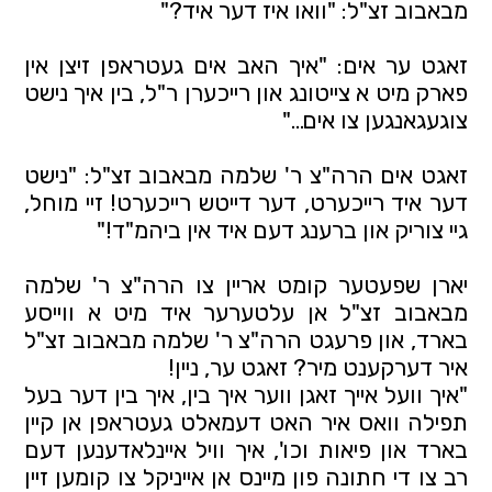
מבאבוב זצ"ל: "וואו איז דער איד?"
זאגט ער אים: "איך האב אים געטראפן זיצן אין
פארק מיט א צייטונג און רייכערן ר"ל, בין איך נישט
צוגעגאנגען צו אים…"
זאגט אים הרה"צ ר' שלמה מבאבוב זצ"ל: "נישט
דער איד רייכערט, דער דייטש רייכערט! זיי מוחל,
גיי צוריק און ברענג דעם איד אין ביהמ"ד!"
יארן שפעטער קומט אריין צו הרה"צ ר' שלמה
מבאבוב זצ"ל אן עלטערער איד מיט א ווייסע
בארד, און פרעגט הרה"צ ר' שלמה מבאבוב זצ"ל
איר דערקענט מיר? זאגט ער, ניין!
"איך וועל אייך זאגן ווער איך בין, איך בין דער בעל
תפילה וואס איר האט דעמאלט געטראפן אן קיין
בארד און פיאות וכו', איך וויל איינלאדענען דעם
רב צו די חתונה פון מיינס אן אייניקל צו קומען זיין