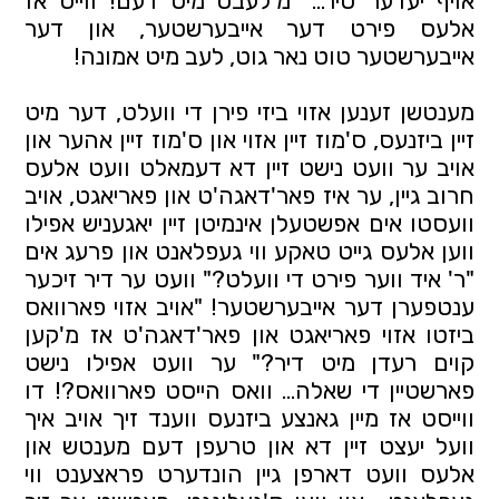
אויף יעדער טיר…" מ'לעבט מיט דעם! ווייס אז
אלעס פירט דער אייבערשטער, און דער
אייבערשטער טוט נאר גוט, לעב מיט אמונה!
מענטשן זענען אזוי ביזי פירן די וועלט, דער מיט
זיין ביזנעס, ס'מוז זיין אזוי און ס'מוז זיין אהער און
אויב ער וועט נישט זיין דא דעמאלט וועט אלעס
חרוב גיין, ער איז פאר'דאגה'ט און פאריאגט, אויב
וועסטו אים אפשטעלן אינמיטן זיין יאגעניש אפילו
ווען אלעס גייט טאקע ווי געפלאנט און פרעג אים
"ר' איד ווער פירט די וועלט?" וועט ער דיר זיכער
ענטפערן דער אייבערשטער! "אויב אזוי פארוואס
ביזטו אזוי פאריאגט און פאר'דאגה'ט אז מ'קען
קוים רעדן מיט דיר?" ער וועט אפילו נישט
פארשטיין די שאלה... וואס הייסט פארוואס?! דו
ווייסט אז מיין גאנצע ביזנעס ווענד זיך אויב איך
וועל יעצט זיין דא און טרעפן דעם מענטש און
אלעס וועט דארפן גיין הונדערט פראצענט ווי