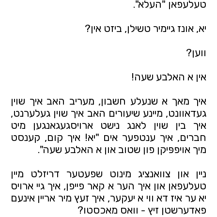
טעלעפאן "העלא".
יא, אונז גיימיר טשילן, ביזט אין?
ווען?
אין א האלבע שעה!
איך מאך א שנעלע חשבון, מעריב האב איך שוין
געדאוונט, מיינע שיעורים האב איך שוין געלערנט,
איך בין שוין לאנג נישט ארויסגעגאנגען מיט
חברים, איך ענטפער אים "יא! איך קום, קענסט
מיך אויפפּיקן פון שטוב און א האלבע שעה".
ניין און צוואנציג מינוט שפעטער דריזלט מיין
טעלעפאן און איך הער א קאר פייפן, איך גיי ארויס
יא ער איז דא ווי א יעקער, איך זעץ מיר אריין אינעם
פאדערשטן זיץ - וואס מאכסטו?