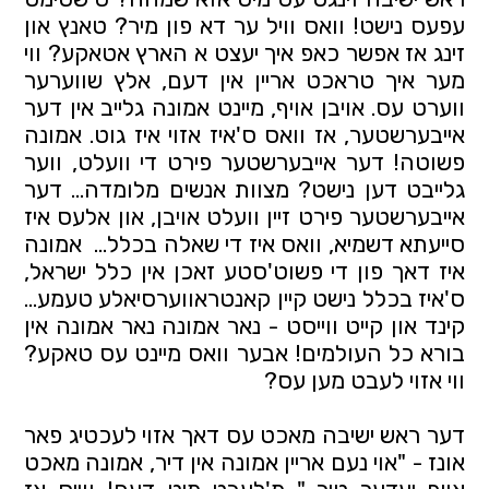
עפעס נישט! וואס וויל ער דא פון מיר? טאנץ און
זינג אז אפשר כאפ איך יעצט א הארץ אטאקע? ווי
מער איך טראכט אריין אין דעם, אלץ שווערער
ווערט עס. אויבן אויף, מיינט אמונה גלייב אין דער
אייבערשטער, אז וואס ס'איז אזוי איז גוט. אמונה
פשוטה! דער אייבערשטער פירט די וועלט, ווער
גלייבט דען נישט? מצוות אנשים מלומדה... דער
אייבערשטער פירט זיין וועלט אויבן, און אלעס איז
סייעתא דשמיא, וואס איז די שאלה בכלל… אמונה
איז דאך פון די פשוט'סטע זאכן אין כלל ישראל,
ס'איז בכלל נישט קיין קאנטראווערסיאלע טעמע…
קינד און קייט ווייסט - נאר אמונה נאר אמונה אין
בורא כל העולמים! אבער וואס מיינט עס טאקע?
ווי אזוי לעבט מען עס?
דער ראש ישיבה מאכט עס דאך אזוי לעכטיג פאר
אונז - "אוי נעם אריין אמונה אין דיר, אמונה מאכט