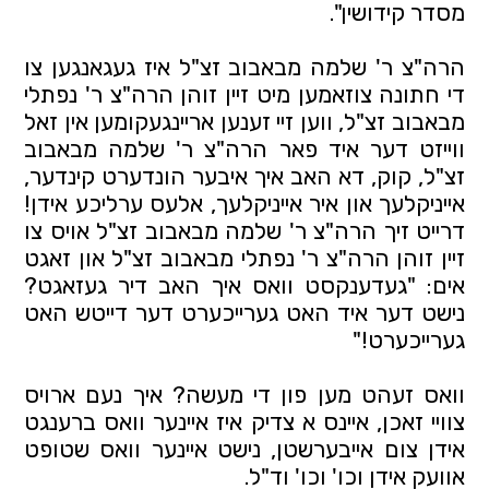
מסדר קידושין".
הרה"צ ר' שלמה מבאבוב זצ"ל איז געגאנגען צו
די חתונה צוזאמען מיט זיין זוהן הרה"צ ר' נפתלי
מבאבוב זצ"ל, ווען זיי זענען אריינגעקומען אין זאל
ווייזט דער איד פאר הרה"צ ר' שלמה מבאבוב
זצ"ל, קוק, דא האב איך איבער הונדערט קינדער,
אייניקלעך און איר אייניקלעך, אלעס ערליכע אידן!
דרייט זיך הרה"צ ר' שלמה מבאבוב זצ"ל אויס צו
זיין זוהן הרה"צ ר' נפתלי מבאבוב זצ"ל און זאגט
אים: "געדענקסט וואס איך האב דיר געזאגט?
נישט דער איד האט גערייכערט דער דייטש האט
גערייכערט!"
וואס זעהט מען פון די מעשה? איך נעם ארויס
צוויי זאכן, איינס א צדיק איז איינער וואס ברענגט
אידן צום אייבערשטן, נישט איינער וואס שטופט
אוועק אידן וכו' וכו' וד"ל.