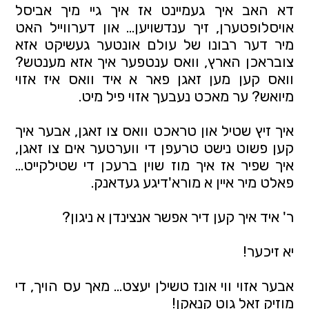
דא האב איך געמיינט אז איך גיי מיך אביסל
אויסלופטערן, זיך ענדשויען… און דערווייל האט
מיר דער רבונו של עולם אונטער געשיקט אזא
צובראכן הארץ, וואס ענטפער איך אזא מענטש?
וואס קען מען זאגן פאר א איד וואס איז אזוי
מיואש? ער מאכט נעבעך אזוי פיל מיט.
איך זיץ שטיל און טראכט וואס צו זאגן, אבער איך
קען פשוט נישט טרעפן די ווערטער אים צו זאגן,
איך שפיר אז איך מוז שוין ברעכן די שטילקייט…
פאלט מיר איין א מורא'דיגע געדאנק.
ר' איד איך קען דיר אפשר אנצינדן א ניגון?
יא זיכער!
אבער אזוי ווי אונז טשילן יעצט… מאך עס הויך, די
מוזיק זאל גוט קנאקן!