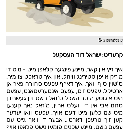
טו כסלו תשפ"ג 📝
קרעדיט: ישראל דוד העסקעל
איך זיץ אין קאר, מיינע פינגער קלאפן מיט - מיט די
מוזיק אויפן סטירינג וויהל, און איך טראכט צו מיר,
ס'שוין סוף וואך, איך דארף עפעס סחורה פאר אן
ארטיקל, עפעס זיס, עפעס אינטערעסאנט, עפעס
מיט א גוטע מוסר השכל ס'זאל נישט זיין געשריבן
סתם אבי אין די וועלט אריין, מ'זאל נאך קענען
מיט שמייכלען מיט דעם אויך, עפעס וואו יעדער
קען זיך טרעפן דארט… אבער די וואך גייט עס
עפעס נישט, מיינע שכנים קומען נישט קלאפן אויף