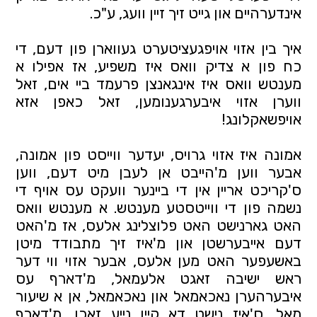
אינדערהיים און גייט זיך זיין וועג, ע"כ.
איך בין אזוי אויפגעציטערט געווארן פון דעם, די
כח פון א צדיק וואס איז משפיע, אז אפילו א
מענטש וואס איז אינגאנצן פרעמד ביי אים, זאל
ווערן אזוי איבערגענומען, זאל כאפן אזא
אויפשאקלונג!
אמונה איז אזוי גרויס, יעדער ווייסט פון אמונה,
אבער ווען מ'הייבט אן לעבן מיט דעם, ווען
ס'קריכט אריין אין די ביינער וועקט עס אויף די
נשמה פון די ווייטסטע מענטש. א מענטש וואס
האט גארנישט האט פלוצלינג אלעס, אז מ'האט
דעם אייבערשטן און מ'איז זיך מתבודד מיטן
באשעפער האט מען אלעס, אבער אזוי ווי דער
ראש ישיבה זאגט אלעמאל, מ'דארף עס
איבערהערן נאכאמאל און נאכאמאל, אן א שיעור
מאל, ס'איז נישט דא קיין נייע זאכן, מ'דארף