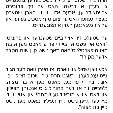
צו רעדן א דרשה, האט ער זיך פרובירט
ארויסצודרייען, אבער אזוי ווי זיי האבן שטארק
מפציר געווען האט ער צום סוף מסכים געווען און
ער איז געגאנגען רעדן אומצוגעגרייט.
ער שטעלט זיך אויף ביים שטענדער און פרעגט:
"וואס איז פשט אז ביי די פרייע מאכט מען א בת
מצווה פארטי? ס'האט דאך נישט קיין שום הסבר
אדער מקור!"
אלע זיצן שטיל און ווארטן צו הערן וואס דער מגיד
גייט ענטפערן - זאגט הרה"ג ר' שלום זצ"ל: "ביי
אונז, ביי די פרומע, מאכט מען א בר מצוה,
מ'פרייט זיך אז דער בחור'ל גייט אנטוהן תפילין,
און דאס איז א מורא'דיגע שמחה! און אזוי ווי די
מיידלעך גייען נישט קיין תפילין, מאכט מען נישט
קיין בת מצוה".