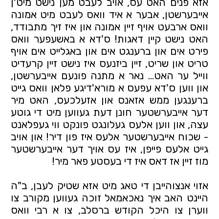
אזא פנים האט עס, אויב לעבט מען נישט מיט'ן
אייבערשטן, אבער א איד וואס לעבט מיט אמונה
וואס ארבעט אויף זיין אמונה און איז זיך מתבודד,
האט נישט קיין דאגות! ס'דא א באשעפער וואס
פירט אים און ברענגט אים און באגלייט אים אויף
טריט און שריט, זיין ביזנעס איז נישט זיין קרעדיט
ווייל ער האט... נאר א מתנה פונעם אייבערשטן,
און ווען ס'דא עפעס א מורא'דיגע פלאן וואס גייט
ברענגען ממש אזאנס און אזעלכעס, האט מיר
דער אייבערשטער חונן דעת געווען מיט די גוטע
עצה, און ווען אלעס געלונגט פונקט ווי געפלאנט
- שכוח אייבערשטער אלעס איז פון דיר! און אויב
גייט אלעס פייפן, איז עס אויך דער אייבערשטער
מוז זיין אז דאס איז די בעסטע פאר מיר!
אזוי אנצוהייבן די טאג מיט אזא שטיק לעבן, ב"ה
היינט האב איך נאכאמאל זוכה געווען מקורב צו
ווערן צו היכל הקודש ברסלב, צו א רבי וואס