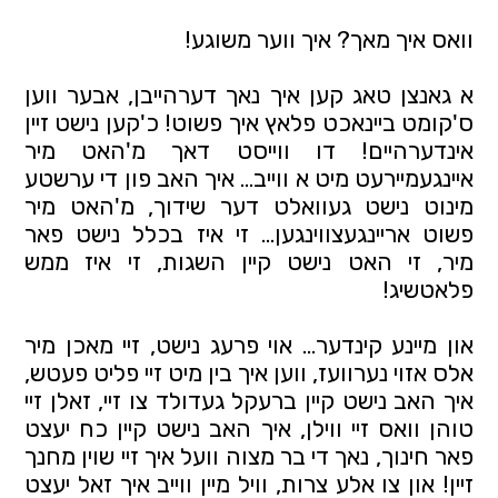
וואס איך מאך? איך ווער משוגע!
א גאנצן טאג קען איך נאך דערהייבן, אבער ווען
ס'קומט ביינאכט פלאץ איך פשוט! כ'קען נישט זיין
אינדערהיים! דו ווייסט דאך מ'האט מיר
איינגעמיירעט מיט א ווייב… איך האב פון די ערשטע
מינוט נישט געוואלט דער שידוך, מ'האט מיר
פשוט אריינגעצווינגען… זי איז בכלל נישט פאר
מיר, זי האט נישט קיין השגות, זי איז ממש
פלאטשיג!
און מיינע קינדער… אוי פרעג נישט, זיי מאכן מיר
אלס אזוי נערוועז, ווען איך בין מיט זיי פליט פעטש,
איך האב נישט קיין ברעקל געדולד צו זיי, זאלן זיי
טוהן וואס זיי ווילן, איך האב נישט קיין כח יעצט
פאר חינוך, נאך די בר מצוה וועל איך זיי שוין מחנך
זיין! און צו אלע צרות, וויל מיין ווייב איך זאל יעצט