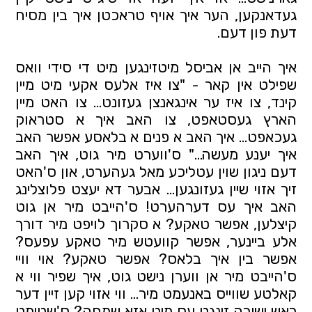
געדאנקען, הער איך אויף טראכטן איך בין מסיח
דעת פון דעם.
איך הייב אן אביסל מיטזינגען מיט די סידי וואס
שפילט אין קאר - "צו איז אלעס אקעי מיט מיין
קינד, צו איז ער אינגאנצן געזונט… צו האט מיין
הארץ געסטאפט, צו האב איך א סטראוק
געכאפט... איך האב א פנים א בלאסע אפשר האב
איך יענע מעשה…" ס'ווערט מיר גוט, איך האב
דעם ניגון שוין עטליכע מאל געהערט, און ס'האט
זיך אזוי שיין געזונגען... אבער דא יעצט פלוצלינג
האב איך עס דערהערט! ס'הייבט מיר אן גוט
קיצלען, אפשר טאקע? א סקרוך לויפט מיר דורך
אלע ביינער, אפשר קוועטש מיר טאקע עפעס?
אפשר בין איך בלאס? אפשר טאקע? אוי וויי
ס'הייבט מיר אן ווערן נישט גוט, איך שפיר ווי א
קאלטע שווייס באנעמט מיר… ווי אזוי קען זיין דער
ראש ישיבה זינגט עס מיט אזא שמחה? ס'שטימט