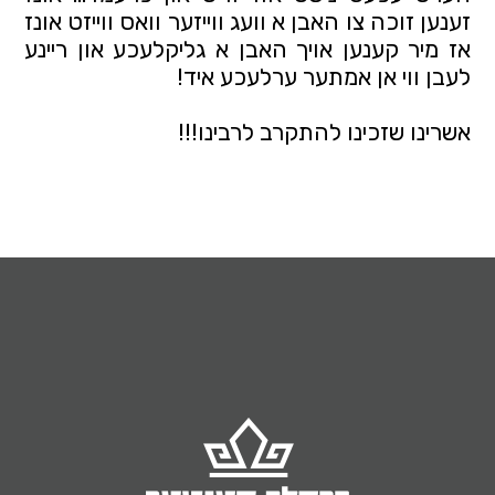
זענען זוכה צו האבן א וועג ווייזער וואס ווייזט אונז
אז מיר קענען אויך האבן א גליקלעכע און ריינע
לעבן ווי אן אמתער ערלעכע איד!
אשרינו שזכינו להתקרב לרבינו!!!