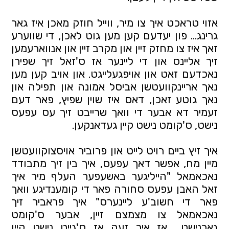
אזוי טראכט איך צו מיר, ווייל חוזק מאכן איז גאר
גרינג… פון יעדעם קען מען גוט לאכן, די שווערע
זאך איז צו מחזק זיין און מקרב זיין און אנווארעמען
זיך אליינס און די ליינער אז ס'זאל זיך שפירן
נאכדעם זאט און אויפגעלייגט. און אויב קען מען
נאך אריינקוועטשן אביסל אמונה און תפילה און
נאך גוטע זאכן, דאס איז שוין שפיץ, פאר דעם
זעמיר דא אבער די וואך שרייבט זיך עס עפעס
נישט, ס'קומט נישט קיין געדאנקען.
איך זיץ ביים רויט לייט און פרוביר אויסצוקוועטשן
מיין מח, אפשר דאך עפעס, איך בין זיך מתבודד
נאכאמאל "הייליגער באשעפער העלף מיר איך
זאל האבן עפעס סחורה פאר די קומענדיגע וואך
פאר די חשוב'ע ליינערס" איך פראביר זיך
נאכאמאל צו מצמצם זיין, אבער ס'קומט
גארנישט… אז איך זעה אז ס'גייט נישט קיין