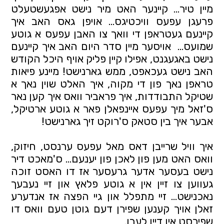
מיין טיר… קיינער האט מיר נישט אפגעשטעלט
פרעגן עפעס וויכטיגס… אויפן גאס האב איך
קיינעם געטראפן די וואך צו האבן עפעס א גוטע
שמועס… אויסער מיין סדר היום האב איך קיינעם
נישט באגעגנט, אפילו קיין פליק אויף היכל הקודש
האב נישט געכאפט, ממש גארנישט! מיינע פיאות
טראפן נאך פון די מקוה, איך האלט שוין נאך א
שטיקל התבודדות, איך פראביר וואס איך קען נאר
ס'זאל מיך עפעס איינפאלן פאר א גוטע ארטיקל,
אבער איך בין סטאק ס'רוקט זיך גארנישט!
איך וויל שרייבן דאס מאל עפעס ערנסט, חיזוק,
וואס האט מען פון לאכן פון יענעם... ס'מאכט דיר
נישט בעסער אדער גרעסער אז דו האסט זוכה
געווען צו זיין אין א גוטע פלאץ און זיי נעבעך
נאכנישט… זיי מתפלל און גיי הפצה אז אנדערע
זאלן אויך קענען שפירן דעם גוטן טעם וואס דו
שפירסט אין דיין לעבן.