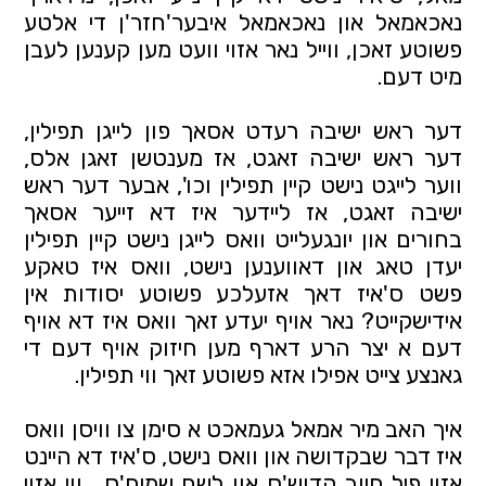
נאכאמאל און נאכאמאל איבער'חזר'ן די אלטע
פשוטע זאכן, ווייל נאר אזוי וועט מען קענען לעבן
מיט דעם.
דער ראש ישיבה רעדט אסאך פון לייגן תפילין,
דער ראש ישיבה זאגט, אז מענטשן זאגן אלס,
ווער לייגט נישט קיין תפילין וכו', אבער דער ראש
ישיבה זאגט, אז ליידער איז דא זייער אסאך
בחורים און יונגעלייט וואס לייגן נישט קיין תפילין
יעדן טאג און דאווענען נישט, וואס איז טאקע
פשט ס'איז דאך אזעלכע פשוטע יסודות אין
אידישקייט? נאר אויף יעדע זאך וואס איז דא אויף
דעם א יצר הרע דארף מען חיזוק אויף דעם די
גאנצע צייט אפילו אזא פשוטע זאך ווי תפילין.
איך האב מיר אמאל געמאכט א סימן צו וויסן וואס
איז דבר שבקדושה און וואס נישט, ס'איז דא היינט
אזוי פיל חיוב קדוש'ס און לשם שמים'ס… ווי אזוי