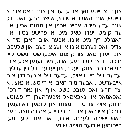
און די צווייטע זאך אז יעדער פון אונז האט אויך א
דייטש, אונז האמיר א שונא, א יצר הרע וואס וויל
אונז יעדע מינוט אריינווארפן אין תהום אריין, און
ער קומט יעדן טאג מיט א פרישע נסיון און
ראנגלט זיך מיט אונז, אבער אויב האבן מיר א
צדיק וואס לערנט אונז א וועג צו לעבן און שלעפט
אונז יעדן טאג צוריק צום אייבערשטן נישט קיין
חילוק ווי אזוי מיר זעען אויס, מיר זענען אלע אידן
בני אברהם יצחק ויעקב, און יעדער וויל זיין ערליך,
יעדער וויל זיין וואויל, יעדער וויל צוגעבונדן צום
אייבערשטן, אבער מיר האבן א דייטש, א נאצי, א
יצר הרע וואס געבט נישט אויף! און נאר דורכ'ן
נאכאמאל און נאכאמאל איבערהערן די פשוטע
חיזוק אויף צו טוהן מצות און קומען דאווענען,
דורכ'ן איינבאקן און זיך די ריינע אמונה וואס דער
ראש ישיבה לערנט אונז, נאר אזוי קען מען
בייקומען אונזער הויפט שונא.