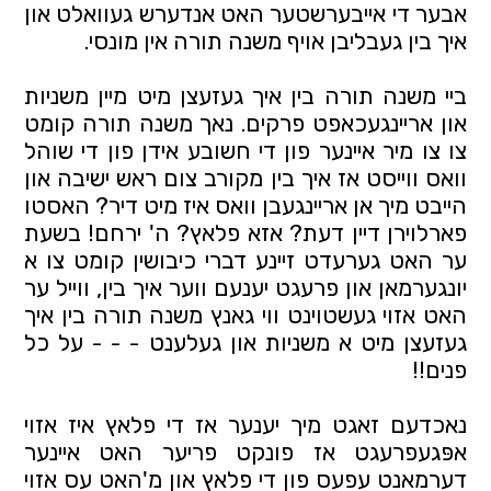
אבער די אייבערשטער האט אנדערש געוואלט און 
איך בין געבליבן אויף משנה תורה אין מונסי. 
ביי משנה תורה בין איך געזעצן מיט מיין משניות 
און אריינגעכאפט פרקים.
 נאך משנה תורה קומט 
צו צו מיר איינער פון די חשובע אידן פון די שוהל 
וואס ווייסט אז איך בין מקורב צום ראש ישיבה און 
הייבט מיך אן אריינגעבן וואס איז מיט דיר? האסטו 
פארלוירן דיין דעת? אזא פלאץ? ה' ירחם! בשעת 
ער האט גערעדט זיינע דברי כיבושין קומט צו א 
יונגערמאן און פרעגט יענעם ווער איך בין, ווייל ער 
האט אזוי געשטוינט ווי 
גאנץ משנה תורה
 בין איך 
געזעצן מיט א משניות און געלענט - - - על כל 
פנים!! 
נאכדעם זאגט מיך יענער אז די פלאץ איז אזוי 
אפּגעפרעגט אז פונקט פריער האט איינער 
דערמאנט עפעס פון די פלאץ און מ'האט עס אזוי 