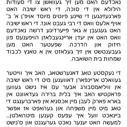
נאכדעם האט מען זיך געוואשן צו די סעודות 
הילולא אין די סוכה, די ראש ישיבה האט 
פארגעזינגען די שיינע פיוטים מיוסד אויפ'ן א' ב' 
אויף אלעס וואס די רבי געבט אונז. די ראש ישיבה 
האט געגעבן א גאר פייערדיגע דרשה נאכדעם 
וואס האט אין יעדן אריינגעבלאזן הויפענעס פון 
חיזוק און הדרכה. שפעטער האט מען 
געבענטשט אין זיך געלאזט אין א טאנץ לכבוד 
שמחות בית השואבה. 
די נעקסטע טאג דאנערשטאג, האב איך ווייטער 
געוואלט אריינפארן דאווענען מיט די ראש ישיבה 
אין וויליאמסבורג אבער עס איז נישט געווען 
פראקטיש האב איך בלית ברירה געדאוונט אין 
בארא פארק לעבן מיין אכסניא אין פארברענגט די 
טאג מיט מיין משפחה און געהאפט אז אפשר 
ביינאכט וועל איך עפעס קענען מיטהאלטן... 
למעשה האט יענער נאכט גערעגנט און ס'נישט 