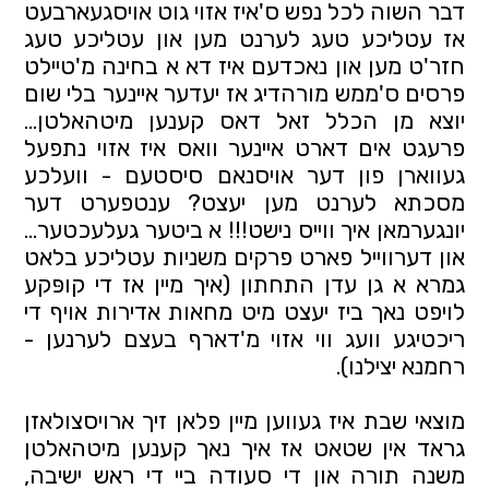
דבר השוה לכל נפש ס'איז אזוי גוט אויסגעארבעט 
אז עטליכע טעג לערנט מען און עטליכע טעג 
חזר'ט מען און נאכדעם איז דא א בחינה מ'טיילט 
פרסים ס'ממש מורהדיג אז יעדער איינער בלי שום 
יוצא מן הכלל זאל דאס קענען מיטהאלטן... 
פרעגט אים דארט איינער וואס איז אזוי נתפעל 
געווארן פון דער אויסנאם סיסטעם - וועלכע 
מסכתא לערנט מען יעצט? ענטפערט דער 
יונגערמאן איך ווייס נישט!!! א ביטער געלעכטער... 
און דערווייל פארט פרקים משניות עטליכע בלאט 
גמרא א גן עדן התחתון (איך מיין אז די קופּקע 
לויפט נאך ביז יעצט מיט מחאות אדירות אויף די 
ריכטיגע וועג ווי אזוי מ'דארף בעצם לערנען - 
רחמנא יצילנו). 
מוצאי שבת איז געווען מיין פלאן זיך ארויסצולאזן 
גראד אין שטאט אז איך נאך קענען מיטהאלטן 
משנה תורה און די סעודה ביי די ראש ישיבה, 