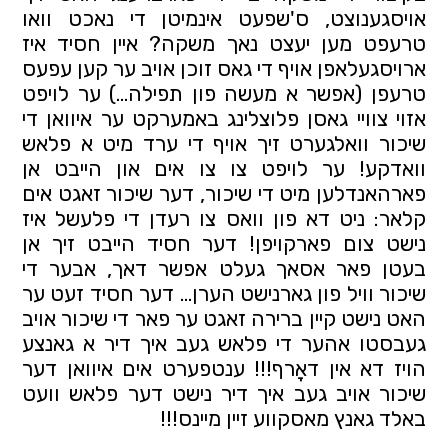
אויסגענוצט, ס'שפעט אינמיטן די נאכט וואו 
טרעפט מען יעצט נאך משקה? איין חסיד איז 
ארויסגעלאפן אויף די גאס זוכן אויב ער קען עפעס 
טרעפן (אפשר א מעשה פון תפילה...) ער לויפט 
אזוי צוויי גאסן פלוצלינג באמערקט ער איוואן די 
שיכור וואלגערט זיך אויף די ערד מיט א פלאש 
וואדקע! ער לויפט צו צו אים און הייבט אן 
פארהאנדלען מיט די שיכור, דער שיכור זאגט אים 
קלאר: ניט דא פון וואס צו רעדן די פלעשל איז 
נישט צום פארקויפן! דער חסיד הייבט זיך אן 
בעטן פאר אסאך געלט אפשר דאך, אבער די 
שיכור וויל פון גארנישט הערן... דער חסיד זעט ער 
האט נישט קיין ברירה זאגט ער פאר די שיכור אויב 
געבסטו אהער די פלאש געב איך דיר א גאנצע 
הויז דא אין דאָרף!!! ענטפערט אים איוואן דער 
שיכור אויב געב איך דיר נישט דער פלאש וועט 
באלד גאנץ מאסקווע זיין מיינס!!! 