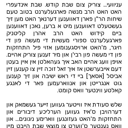
עניוועי... צוריק צום שבת קודש. שבת אינדעפרי 
האט האט הרב מנשה פארגעלערנט בטוב טעם 
שיחות הר"ן פארן דאווענען דערנאך האט מען זיך 
געשטעלט דאווענען מיט א ברען, נאכן דאווענען 
ביים קידוש האט הרב אהרן קליטניק 
פארגעלערנט ספורי מעשיות די מעשה פון די 
חיגר, מ'האט ארויסגענומען אזוי פיל התחזקות 
פון די מעשה פון רבי'ן און מיר זענען צוריק אהיים. 
אויפן וועג אהיים האב איך געהאלטן אין איין בעטן 
דעם אייבערשטן אז איך זאל זוכה זיין צו קענען זיין 
אביסל [אסאך] ביי די ראש ישיבה און זיך קענען 
גוט אנגרייטן און אנווארעמען פאר די לאנגע 
קאלטע ווינטער וואס קומט.
שלש סעודת איז ווייטער געווען זייער געשמאק און 
דערהויבן ס'איז געווען הערליכע דיבורים און 
התחזקות מ'האט געזונגען ווארימע ניגונים... און 
וואס נענטער ס'ווערט צו מוצאי שבת הייבט מיין 