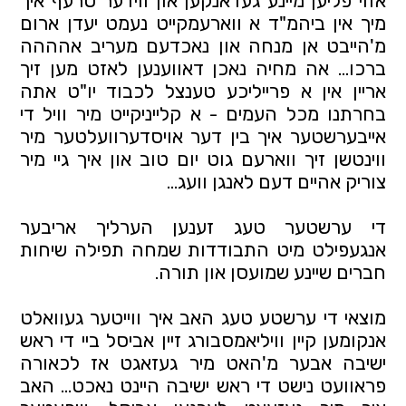
אזוי פליען מיינע געדאנקען און ווידער טרעף איך 
מיך אין ביהמ"ד א ווארעמקייט נעמט יעדן ארום 
מ'הייבט אן מנחה און נאכדעם מעריב אהההה 
ברכו... אה מחיה נאכן דאווענען לאזט מען זיך 
אריין אין א פרייליכע טענצל לכבוד יו"ט אתה 
בחרתנו מכל העמים - א קלייניקייט מיר וויל די 
אייבערשטער איך בין דער אויסדערוועלטער מיר 
ווינטשן זיך ווארעם גוט יום טוב און איך גיי מיר 
צוריק אהיים דעם לאנגן וועג... 
די ערשטער טעג זענען הערליך אריבער 
אנגעפילט מיט התבודדות שמחה תפילה שיחות 
חברים שיינע שמועסן און תורה. 
מוצאי די ערשטע טעג האב איך ווייטער געוואלט 
אנקומען קיין וויליאמסבורג זיין אביסל ביי די ראש 
ישיבה אבער מ'האט מיר געזאגט אז לכאורה 
פראוועט נישט די ראש ישיבה היינט נאכט... האב 