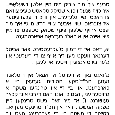
טרעף איך מיך צוריק מיט מיין אלטן דשעלאַפּי... 
איך לויף שנעל זיכן א שטיקל סקאטש טעיפּ צוזאם 
צו האלטן מיין גלעזער... און ווייל די עלעוועיטער 
איז צובראכן שוין איבער צוויי חדשים גיי איך מיך 
יעצט ארויף שלעפן פינף שטאק סטעפּס צו מיין 
פיצי איינס אין א האלב בעדראָם אפּארטמענט...
יא, דאס איז די דמיון ס'עקזעסטירט פאר אביסל 
דערנאך וועקט מען זיך אויף צו די ריעלעטי און 
מ'פרובירט אנצוגיין ווייטער אין לעבן...
מ'זאגט נאך א ווערטל אז אמאל אין רוסלאנד 
זענען חב"ד'סקע חסידים געזעצן ביי א 
פארברענג, און ביי זיי איז טרינקען משקה א 
גרויסער ענין, הגם ביי אונז האט די רבי אונז קלאר 
געווארנט () אז מיר זאלן נישט טרינקען קיין 
משקה המשכר, דאך אין חב"ד טרינקט מען יא... 
בקיצור די משקה ביי די פארברענג האט זיך 