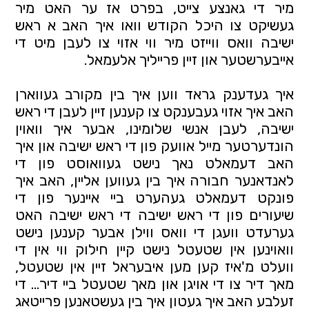
מיר די גאנצע צייט, בפרט אז ער האט מיר 
געשיקט צו היכל הקודש וואו איך האב א ראש 
ישיבה וואס ווייזט מיר ווי אזוי צו לעבן מיט די 
אייבערשטער און זיין פרייליך אלעמאל. 
איך געדענק גראד ווען איך בין מקורב געווארן 
האב איך אזוי געבענקט צו קענען זיין לעבן די ראש 
ישיבה, לעבן אנשי שלומינו, אבער איך וואוין 
הונדערטער מייל אוועק פון די ראש ישיבה און איך 
האב דעמאלט נאך נישט געוואוסט פון די 
לאנדאנער חבורה איך בין געווען אליין, האב איך 
פונקט דעמאלט געהערט ביי איינער פון די 
שיעורים פון די ראש ישיבה די ראש ישיבה האט 
גערעדט וועגן די וואס ווילן אבער קענען נישט 
וואוינען אין שטעטל נישט קיין חילוק ווי אין די 
וועלט מ'איז קען מען איבעראל זיין אין שטעטל, 
מאך דיר צו די אויגן און מאך שטעטל ביי דיר... די 
זעלבע האב איך געטון איך בין געשטאנען פרייטאג 