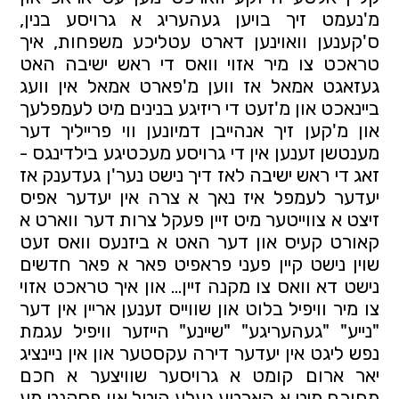
מ'נעמט זיך בויען געהעריג א גרויסע בנין, 
ס'קענען וואוינען דארט עטליכע משפחות, איך 
טראכט צו מיר אזוי וואס די ראש ישיבה האט 
געזאגט אמאל אז ווען מ'פארט אמאל אין וועג 
ביינאכט און מ'זעט די ריזיגע בנינים מיט לעמפלעך 
און מ'קען זיך אנהייבן דמיונען ווי פרייליך דער 
מענטשן זענען אין די גרויסע מעכטיגע בילדינגס - 
זאג די ראש ישיבה לאז דיך נישט נער'ן געדענק אז 
יעדער לעמפל איז נאך א צרה אין יעדער אפיס 
זיצט א צווייטער מיט זיין פעקל צרות דער ווארט א 
קאורט קעיס און דער האט א ביזנעס וואס זעט 
שוין נישט קיין פעני פראפיט פאר א פאר חדשים 
נישט דא וואס צו מקנה זיין... און איך טראכט אזוי 
צו מיר וויפיל בלוט און שווייס זענען אריין אין דער 
"נייע" "געהעריגע" "שיינע" הייזער וויפיל עגמת 
נפש ליגט אין יעדער דירה עקסטער און אין ניינציג 
יאר ארום קומט א גרויסער שוויצער א חכם 
מחוכם מיט א הארטע געלע היטל און פסקנט מע 