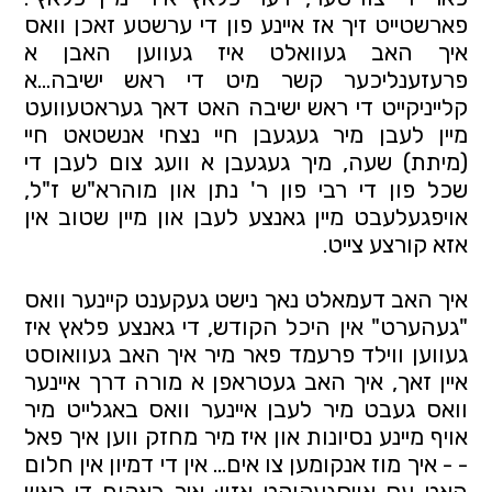
פארשטייט זיך אז איינע פון די ערשטע זאכן וואס 
איך האב געוואלט איז געווען האבן א 
פרעזענליכער קשר מיט די ראש ישיבה...א 
קלייניקייט די ראש ישיבה האט דאך געראטעוועט 
מיין לעבן מיר געגעבן חיי נצחי אנשטאט חיי 
(מיתת) שעה, מיך געגעבן א וועג צום לעבן די 
שכל פון די רבי פון ר' נתן און מוהרא"ש ז"ל, 
אויפגעלעבט מיין גאנצע לעבן און מיין שטוב אין 
אזא קורצע צייט. 
איך האב דעמאלט נאך נישט געקענט קיינער וואס 
"געהערט" אין היכל הקודש, די גאנצע פלאץ איז 
געווען ווילד פרעמד פאר מיר איך האב געוואוסט 
איין זאך, איך האב געטראפן א מורה דרך איינער 
וואס געבט מיר לעבן איינער וואס באגלייט מיר 
אויף מיינע נסיונות און איז מיר מחזק ווען איך פאל 
- - איך מוז אנקומען צו אים... אין די דמיון אין חלום 
האט עס אויסגעקוקט אזוי: איך באקום די ראש 