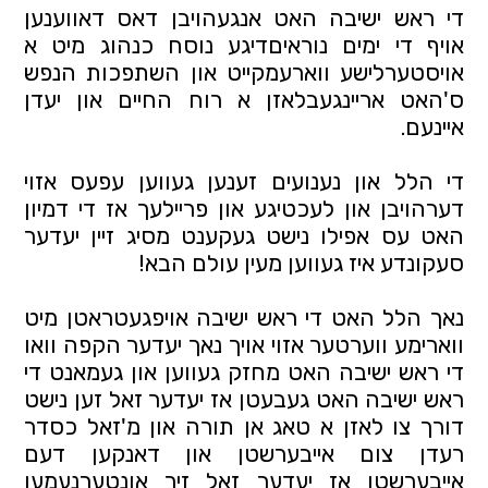
די ראש ישיבה האט אנגעהויבן דאס דאווענען 
אויף די ימים נוראיםדיגע נוסח כנהוג מיט א 
אויסטערלישע ווארעמקייט און השתפכות הנפש 
ס'האט אריינגעבלאזן א רוח החיים און יעדן 
איינעם. 
די הלל און נענועים זענען געווען עפעס אזוי 
דערהויבן און לעכטיגע און פריילעך אז די דמיון 
האט עס אפילו נישט געקענט מסיג זיין יעדער 
סעקונדע איז געווען מעין עולם הבא! 
נאך הלל האט די ראש ישיבה אויפגעטראטן מיט 
ווארימע ווערטער אזוי אויך נאך יעדער הקפה וואו 
די ראש ישיבה האט מחזק געווען און געמאנט די 
ראש ישיבה האט געבעטן אז יעדער זאל זען נישט 
דורך צו לאזן א טאג אן תורה און מ'זאל כסדר 
רעדן צום אייבערשטן און דאנקען דעם 
אייבערשטן אז יעדער זאל זיך אונטערנעמען 