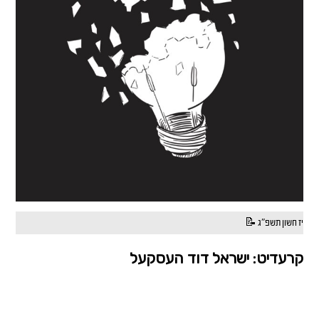
יז חשון תשפ"ג 📝
קרעדיט: ישראל דוד העסקעל