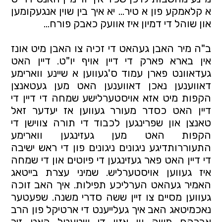
א קלאמקע פון א טיר... יא איך בין שוין אנגעקומען 
און שוהל די דמיון איז אוועק כאבק פורח... 
ב"ה מיר האבן געהאט די זכיה צו האבן מיט אונז 
אין בארא פארק די דיין אויף יו"ט. דיין האט 
געדאוונט פארן עמוד ס'געווען א שיינע ווארימע 
דאווענען נאכן דאווענען האט מען געטאנצן 
הקפות מיט אזא אויסטערלישע שמחה די דיין די 
דיין האט כסדר מעורר געווען אז יעדער זאל 
טאנצן און שפרינגען לכבוד די תורה צווישן די 
הקפות האט מען געזינגען ווארימע 
התעוררותדיגע ניגונים ניגונים פון די ראש ישיבה 
די דיין האט פאר געזינגען די פיוטים און די שמחה 
איז געווען אויסטערליש. שמיני עצרת בייטאג 
האמיר געהאט הערליכע תפילות. איך האב זוכה 
געווען מסיים צו זיין ששה סדרי משנה. שפעטער 
נאכמיטאג האב איך געלייענט די ארטיקל פון הרב 
אברהם משה ווי אזוי די שטעטל האט זיך 