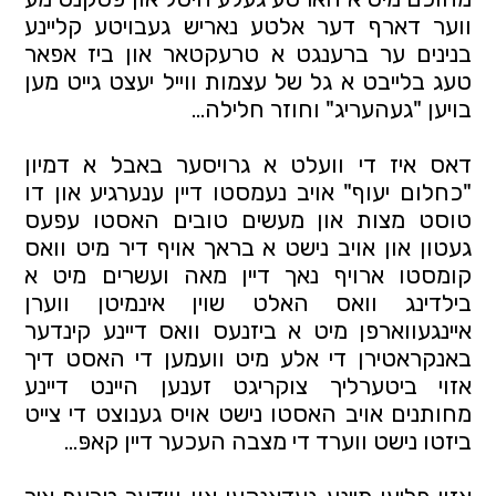
ווער דארף דער אלטע נאריש געבויטע קליינע 
בנינים ער ברענגט א טרעקטאר און ביז אפאר 
טעג בלייבט א גל של עצמות ווייל יעצט גייט מען 
בויען "געהעריג" וחוזר חלילה... 
דאס איז די וועלט א גרויסער באבל א דמיון 
"כחלום יעוף" אויב נעמסטו דיין ענערגיע און דו 
טוסט מצות און מעשים טובים האסטו עפעס 
געטון און אויב נישט א בראך אויף דיר מיט וואס 
קומסטו ארויף נאך דיין מאה ועשרים מיט א 
בילדינג וואס האלט שוין אינמיטן ווערן 
איינגעווארפן מיט א ביזנעס וואס דיינע קינדער 
באנקראטירן די אלע מיט וועמען די האסט דיך 
אזוי ביטערליך צוקריגט זענען היינט דיינע 
מחותנים אויב האסטו נישט אויס גענוצט די צייט 
ביזטו נישט ווערד די מצבה העכער דיין קאפּ... 