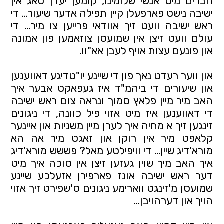
חברים מיט אנשי שלומינו, קומען יעדן טאג אין 
ישיבה נישט פארפעלן קיין תפילה אדער שיעור... די 
ראש ישיבה וועט זיך אוודאי פרייען צו מיר... די 
עולם וועט זיצן אין שמועסן צוזאמען פון אמונה 
און פונעם עצות אויף לעבן אא"וו.
און ווער רעדט נאך פון די שיינע יו"טדיגע דאווענען 
און שיעורים די ביהמ"ד איז געפאקט אבער איך 
האב מיר מיין פלאץ סמוך ונראה צום ראש ישיבה 
די דאווענען איז מיט אזוי פיל כוונה, די ניגונים 
זינגען זיך א מחיה איך לערן מיין משניות און איינער 
קלאפט מיר אין רוקן און זאגט מיר אה הא 
מורא'דיג שיין... די וויפילטע מאל? פששש מורא'דיג 
איך האב מיך שוין געזען זיצן אין סוכה איך מיט 
דער ראש ישיבה אונז פארפירן אזעלכע שיינע 
שמועסן מ'זינגט ווארימע ניגונים ס'שפירט זיך אזוי 
הויך און דערהויבן... 