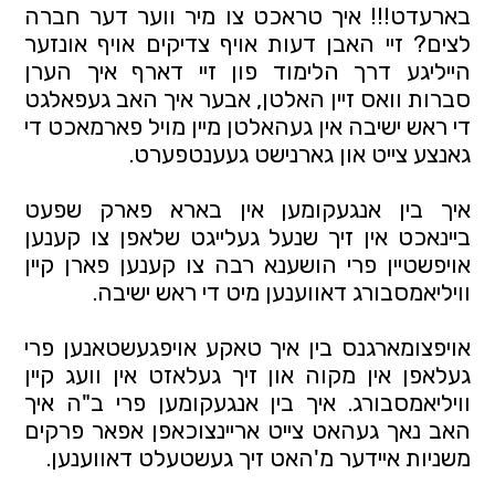
בארעדט!!! איך טראכט צו מיר ווער דער חברה 
לצים? זיי האבן דעות אויף צדיקים אויף אונזער 
הייליגע דרך הלימוד פון זיי דארף איך הערן 
סברות וואס זיין האלטן, אבער איך האב געפאלגט 
די ראש ישיבה אין געהאלטן מיין מויל פארמאכט די 
גאנצע צייט און גארנישט געענטפערט.
איך בין אנגעקומען אין בארא פארק שפעט 
ביינאכט אין זיך שנעל געלייגט שלאפן צו קענען 
אויפשטיין פרי הושענא רבה צו קענען פארן קיין 
וויליאמסבורג דאווענען מיט די ראש ישיבה. 
אויפצומארגנס בין איך טאקע אויפגעשטאנען פרי 
געלאפן אין מקוה און זיך געלאזט אין וועג קיין 
וויליאמסבורג. איך בין אנגעקומען פרי ב"ה איך 
האב נאך געהאט צייט אריינצוכאפן אפאר פרקים 
משניות איידער מ'האט זיך געשטעלט דאווענען. 