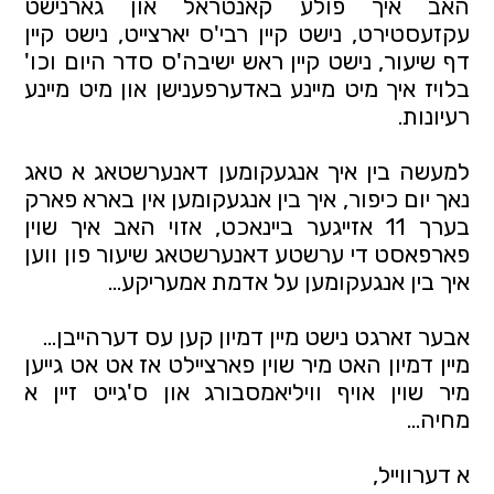
האב איך פולע קאנטראל און גארנישט 
עקזעסטירט, נישט קיין רבי'ס יארצייט, נישט קיין 
דף שיעור, נישט קיין ראש ישיבה'ס סדר היום וכו' 
בלויז איך מיט מיינע באדערפענישן און מיט מיינע 
רעיונות.
למעשה בין איך אנגעקומען דאנערשטאג א טאג 
נאך יום כיפור, איך בין אנגעקומען אין בארא פארק 
בערך 11 אזייגער ביינאכט, אזוי האב איך שוין 
פארפאסט די ערשטע דאנערשטאג שיעור פון ווען 
איך בין אנגעקומען על אדמת אמעריקע... 
אבער זארגט נישט מיין דמיון קען עס דערהייבן... 
מיין דמיון האט מיר שוין פארציילט אז אט אט גייען 
מיר שוין אויף וויליאמסבורג און ס'גייט זיין א 
מחיה... 
א דערווייל,