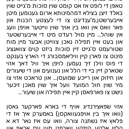
טאפּן די לופט אז אט קומט שוין סוכות מ'גייט שוין 
באלד זיצן בצילא דמהמינותא ארום גענומען מיטן 
אייבערשטן,מ'ענדיגט צו די לעצטע הכנות און 
פאר וואס אין וואו בין אויך שוין ווייטער אויפן וועג 
אין שוהל... מיין מויל רעדט מיט די אייבערשטער 
און בעט איין תפילה נאכן צווייטן אבער מיין מוח 
שטורעמט ס'גייט זיין סוכות ביזט קוים צוואנציג 
מינוט צו פארן קיין וויליאמסבורג די הארץ בענקט 
די פוס ווילן זיך נעמען לויפן איך וויל דאך אזוי 
שטארק זיין ביי די הלל און נענועים און די שיעורים 
און חיזוק און רייכע שמועסן... און טראכט אזוי צו 
מיר שוין חול המועד וועל איך שוין מאכן זיכער 
נישט צו פארפאסן קיין איין תפילה און שיעור... 
אזוי שפאצירנדיג אויף די בארא פארקער גאסן 
(וואו איך בין אויפגעוואקסן) באמערק איך אז די 
פלאץ איז נשתנה צורה, וואו עס איז נאר דא א 
קליין אלטע הייזקע ווארפט מען עס אראפ און 