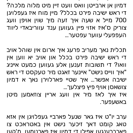
דמיון אן ארבייטן וואס וועט זיין מיט מלוה מלכה? 
די ראש ישיבה פירט בכלל? מיין מוח איז געפלויגן 
700 מייל א שעה איך זעה מיך שוין אויפן וועג 
צוריק ס'איז אזוי פיין געווען ענד עווריבאדי ליווד 
העפפעלי עווער עפטער... 
תכלית נאך מעריב פרעג איך ארום אין שוהל אויב 
די ראש ישיבה פירט בכלל און אויב יא ווען אין 
וואו? די תשובות זענען אלע געווען כמעט אייניג 
"איך ווייס נישט" איינער זאגט מיר טעקסט די ראש 
ישיבה אפשר... איך שטיי פארלוירן נאך א דמיון 
צושאסן אויף פיץ פיצלעך... 
איז איך לאז מיר אין וועג אריין צוזאמען מיטן 
באשעפער. 
ערב יו"ט איז גאר שנעל פארביי געפלויגן אין אזא 
טאג קומט דאך זיכער נישט אין באטראכט צו 
פארברענגען אפילו די דמיון איז פארנומען, מ'קען 