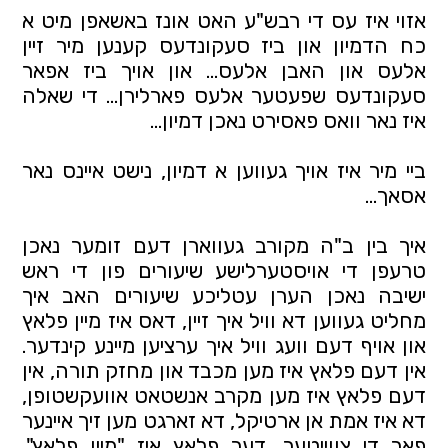
אזוי איז עס די רבש"ע האט אונז באשאפן מיט א 
כח הדמיון און ביז סעקונדעס קענען מיר זיין 
אלעס און האבן אלעס... און אויך ביז אפאר 
סעקונדעס שפעטער אלעס פארלירן... די שאלה 
איז נאר וואס פאסירט נאכן דמיון... 
ביי מיר איז אויך געווען א דמיון, נישט איינס נאר 
אסאך... 
איך בין ב"ה מקורב געווארן דעם זומער נאכן 
טרעפן די אויסטערלישע שיעורים פון די ראש 
ישיבה נאכן הערן עטליכע שיעורים האב איך 
מחליט געווען דא וויל איך זיין, דאס איז מיין פלאץ 
און אויף דעם וועג וויל איך ערציען מיינע קינדער. 
אין דעם פלאץ איז מען מכבד און מחזק תורה, אין 
דעם פלאץ איז מען מקרב אנשטאט אוועקשטופן, 
דא איז אמת אן ארטיקל, דא זארגט מען זיך איינער 
פאר די צווייטער, דער פלאץ איז "מיין פלאץ". 