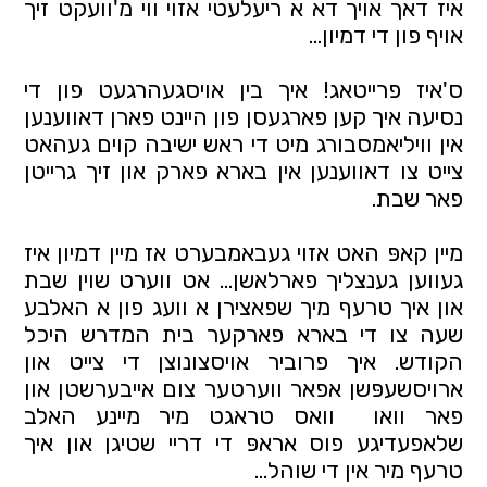
איז דאך אויך דא א ריעלעטי אזוי ווי מ'וועקט זיך 
אויף פון די דמיון...
ס'איז פרייטאג! איך בין אויסגעהרגעט פון די 
נסיעה איך קען פארגעסן פון היינט פארן דאווענען 
אין וויליאמסבורג מיט די ראש ישיבה קוים געהאט 
צייט צו דאווענען אין בארא פארק און זיך גרייטן 
פאר שבת.
מיין קאפּ האט אזוי געבאמבערט אז מיין דמיון איז 
געווען גענצליך פארלאשן... אט ווערט שוין שבת 
און איך טרעף מיך שפאצירן א וועג פון א האלבע 
שעה צו די בארא פארקער בית המדרש היכל 
הקודש. איך פרוביר אויסצונוצן די צייט און 
ארויסשעפּשן אפאר ווערטער צום אייבערשטן און 
פאר וואו  וואס טראגט מיר מיינע האלב 
שלאפעדיגע פוס אראפּ די דריי שטיגן און איך 
טרעף מיר אין די שוהל... 