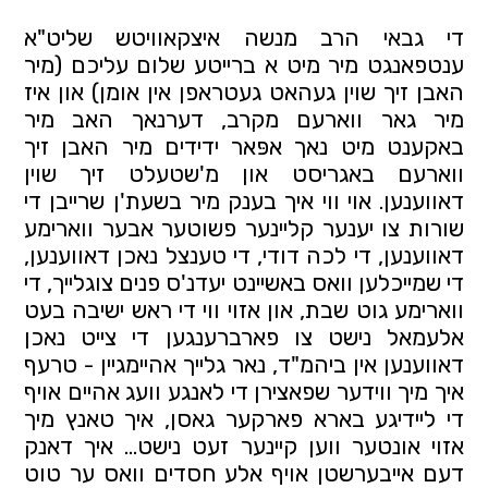
די גבאי הרב מנשה איצקאוויטש שליט"א 
ענטפאנגט מיר מיט א ברייטע שלום עליכם (מיר 
האבן זיך שוין געהאט געטראפן אין אומן) און איז 
מיר גאר ווארעם מקרב, דערנאך האב מיר 
באקענט מיט נאך אפּאר ידידים מיר האבן זיך 
ווארעם באגריסט און מ'שטעלט זיך שוין 
דאווענען. אוי ווי איך בענק מיר בשעת'ן שרייבן די 
שורות צו יענער קליינער פשוטער אבער ווארימע 
דאווענען, די לכה דודי, די טענצל נאכן דאווענען, 
די שמייכלען וואס באשיינט יעדנ'ס פנים צוגלייך, די 
ווארימע גוט שבת, און אזוי ווי די ראש ישיבה בעט 
אלעמאל נישט צו פארברענגען די צייט נאכן 
דאווענען אין ביהמ"ד, נאר גלייך אהיימגיין - טרעף 
איך מיך ווידער שפאצירן די לאנגע וועג אהיים אויף 
די ליידיגע בארא פארקער גאסן, איך טאנץ מיך 
אזוי אונטער ווען קיינער זעט נישט... איך דאנק 
דעם אייבערשטן אויף אלע חסדים וואס ער טוט 