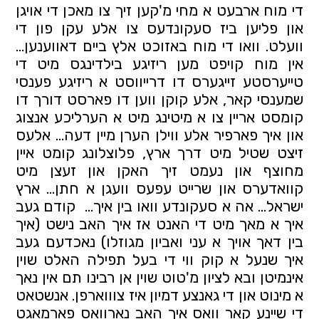
די מוח ארבעט א מחי מ'קען זיך צו מאכן די אויגן 
און פליען ביז סעקונדעס צו אלע עקן פון די 
וועלט. וואו די מוח באזוכט אלץ ביים דאווענען... 
אין מוח קויפט מען ריזיגע בילדינגס מיט די 
טייערסטע זייגערס דו דרייווסט א ריזיגע פענסי 
שמענסי קאר, אלע קוקן ווען דו פארסט דורך דו 
קומסט אריין צו א מיטינג מיט א הערליכע אנצוג 
און איך פארפיר אלע ווילן הערן מיין דעה... אלעס 
זיצט שטיל מיט דרך ארץ, פלוצלונג קומט איין 
מחוצף און נעמט זיך האקן און זעצן מיט 
קוואדערס און שרייט עפעס וועגן א חתן... ארץ 
ישראל... אה א סעקונדע וואו בין איך...  קודם געב 
איך א מאך מיט די האנט אז איך האב נישט (איך 
בין דאך אויך א עני ואביון מגוזלו) נאכדעם געב 
איך שנעל א קוק ווי די בעל תפילה האלט שוין 
אינמיטן ובא לציון מ'טוט שוין אן רבינו תם אין נאך 
א מינוט און די גאנצע דמיון איז צוווארפן. אנשטאט 
די שיינע קאר וואס איך האב נארוואס פארמאגט 