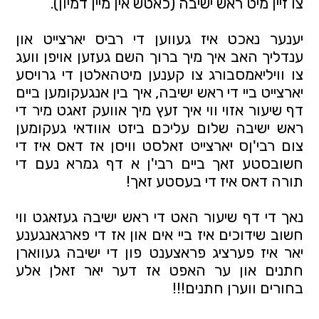
צו זיין מיט ראש ישיבה (כאטש אין מיין דמיון). 
יענער נאכט איז געווען די רביס יארצייט און 
ענדליך האב איך מיך ברוך השם געזען אויפן וועג 
צו וויליאמסבורג צו קענען מיטהאלטן די גרויסע 
יארצייט ביי די ראש ישיבה, איך בין אנגעקומען ביים 
דף שיעור אזוי ווי איך זעץ מיך אוועק זאגט מיר די 
ראש ישיבה שלום עליכם ביזט אוודאי געקומען 
צום רבי'ןס יארצייט זאלסט וויסן אז דאס איז די 
חשובסטע זאך ביים רבי'ן א דף גמרא נעם די 
תורה דאס איז די בעסטע זאך! 
נאך די דף שיעור האט די ראש ישיבה געזאגט ווי 
חשוב שידוכים איז ביי אים און אז די פארגאנגענע 
יאר איז פערציג פראצענט פון די ישיבה געווארן 
חתנים און ער האפט אז דער יאר זאלן אלע 
בחורים ווערן חתנים!!! 