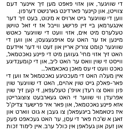
די שוויגער, און אזוי פאפט מען זיך איינער דעם 
צווייטן, און קיינער פארדינט גארנישט דערפון.
ווען די שוויגער גייט ארויס א מינוט, בעט זיך דער 
אינגערמאן ביי זיין פרישע ווייבל אז זי זאל טוישן 
טעלערס מיט אים, אזוי וועט די שוויגער כאטש 
מיינען אז ער האט עס אויפגעגעסן, און ווען די 
שוויגער קומט צוריק אריין און זעט ווי דער איידעם 
האט זיך אזוי מחי' געווען מיט די פיינע נאכטמאל, 
ווייסט זי שוין וואס ער האט ליב, און די קומענדיגע 
נאכט וועט זי עס מאכן נאכאמאל...
איין מעלה האט די מעכטיגע נאכטמאל אז ווען די 
פאר-פאלק גייט שוין אהיים, האט די שוויגער שוין 
פון וואס צו רעדן אויפ'ן טעלעפאן, זי קען זיך שוין 
אפרעדן ווי שווער זי האט געארבעט צוצוגרייטן 
אזא פיינע נאכטמאל, און פאר איר פרישער צדיק'ל 
איז ניטאמאל בייגעפאלן צו געבן א גוט ווארט און 
זאגן א ש'כח פאר די עסן, ער האט געכאפט פעק 
און זעק און געלאפן אין כולל ערב. איין לימוד זכות 