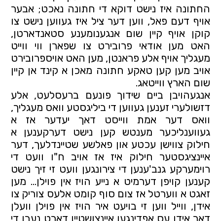
החתונה איז נישט דוקא די חתונה נאכט; אבער 
אויף דעם פאל, ווען דער ציל איז געווען נישט צו 
קוקן אויף קיין שום אנגענומענע סטאנדארטן, 
האט מען אודאי פרובירט צו שפארן ווי ווייט 
מעגליך אויף אלע פראנטן, מען האט אויספרובירט 
אויב מען קען טאקע חתונה מאכן א קינד אן קיין 
שום הארץ ווייטאג.
אנגעהויבן ביים שידוך פונעם ברעסלעט, אלע 
דזשולערי זענען געווען די ביליגסטע וואס מעגליך, 
וואס דער אמת ווייסט דאך יעדער אז א 
געווענליכער מענטש קען נישט דערקענען א 
חילוק צווישן עכטע און פאלשע שטיינדלעך, דער 
איינציגסטער חילוק איז אז אויב ח"ו וועט די 
רוימערקע גנב'ענען די צירונגען וועט זי זיך נישט 
קענען קויפן דערמיט א נייע הויז אין פוילן... מען 
זאגט א ווערטל אז צום סוף קומט אלעס צוריק צו 
אידן, ווייל ווען זי בויעט איר הויז אין פוילן וועלן 
דאך אידן עס אפדינגען איינצושטיין דארט נעבן די 