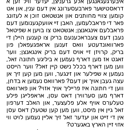
איבערגעגאנגען אלע גרעניצן, יעדער וויל זען א 
דראסטישער פארבעסערונג אין דעם ענין, און אט 
קומען צוויי מחותנים און אנשטאט זוכן א לעזונג 
פאר די פראבלעמען, האבן זיי אוועקגענומען דעם 
פראבלעם אינגאנצן; אנשטאט צו בויען א שפיטאל 
נעבן דעם צעבראכענעם בריק צו קענען היילן די 
פארוואונדעטע וואס זענען אראפגעפאלן פון 
בריק, קרויזן זיי אויס דעם בריק אינגאנצן; ווער 
זאגט אז מען דארף נעמען א ביליגע חתונה זאל, 
ווען מען דארף בכלל נישט קיין זאל? ווער הייסט 
נעמען א שפילער און זינגער, ווען מען קען זיך אן 
עצה געבן אויך אן דעם? פארוואס נעמען א בדחן, 
ווען די חתונה איז פרייליך אויך אזוי? און פארוואס 
דארף מען סערווירן דאס עסן, אראפלייגן פילע 
טעלערס אויף אלע פלעצער, און האלב דערפון 
זאל גיין אין מיסט, ווען מען קען שטעלן דאס עסן 
אין די זייט און יעדער זאל זיך אליין נעמען לויט ווי 
אזוי זיין הארץ באגערט?