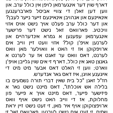
דארף שוין דער אינגערמאן לויפן אין כולל ערב. און 
ווען דען זאלן די צוויי אביסל פארברענגען 
אינאיינעם און אנהויבן אינאיינעם זייער נייער לעבן?
און דער כולל ערב פעלט אויך נישט אויס אזוי 
וויכטיג. פארוואס זאל נישט דער פרישער 
אינגערמאן עפענען א גמרא אינדערהיים און 
לערנען אויפ'ן קול? אזוי וועט זיין ווייב אים 
ארויפקוקן אז זי האט א וואוילער מאן וואס 
לערנט, דאס וואס ער זאגט אז ער לערנט א 
גאנצן טאג אין כולל, דארף זי אים שוין גלייבן אויפ'ן 
ווארט; ווען זי האלט דאס אבער מיט מיט די 
אייגענע אויגן, איז דאס גאר אנדערש.
חז"ל זאגן "כל בית שאין דברי תורה נשמעים בו 
בלילה אש אוכלתו", דאס מיינט נישט נאר א 
פיזישער פייער, דאס מיינט אויך א פייער פון 
מחלוקת, אז די ווייב האט נישט אויף וואס 
ארויפצוקוקן אויף איר מאן, זי זעט נישט זיין יראת 
שמים, זי זעט אים נישט לערנען, פארוואס זאל זי 