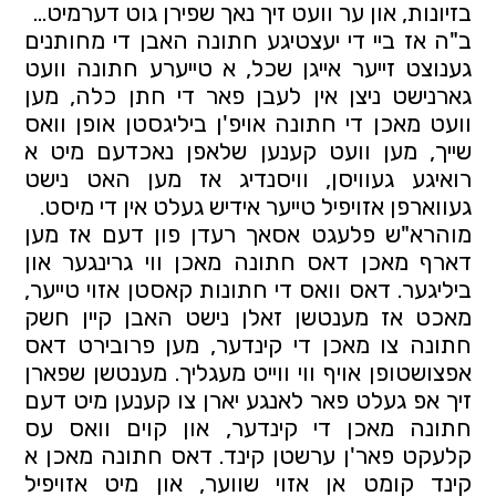
בזיונות, און ער וועט זיך נאך שפירן גוט דערמיט...
ב"ה אז ביי די יעצטיגע חתונה האבן די מחותנים 
גענוצט זייער אייגן שכל, א טייערע חתונה וועט 
גארנישט ניצן אין לעבן פאר די חתן כלה, מען 
וועט מאכן די חתונה אויפ'ן ביליגסטן אופן וואס 
שייך, מען וועט קענען שלאפן נאכדעם מיט א 
רואיגע געוויסן, וויסנדיג אז מען האט נישט 
געווארפן אזויפיל טייער אידיש געלט אין די מיסט.
מוהרא"ש פלעגט אסאך רעדן פון דעם אז מען 
דארף מאכן דאס חתונה מאכן ווי גרינגער און 
ביליגער. דאס וואס די חתונות קאסטן אזוי טייער, 
מאכט אז מענטשן זאלן נישט האבן קיין חשק 
חתונה צו מאכן די קינדער, מען פרובירט דאס 
אפצושטופן אויף ווי ווייט מעגליך. מענטשן שפארן 
זיך אפ געלט פאר לאנגע יארן צו קענען מיט דעם 
חתונה מאכן די קינדער, און קוים וואס עס 
קלעקט פאר'ן ערשטן קינד. דאס חתונה מאכן א 
קינד קומט אן אזוי שווער, און מיט אזויפיל 