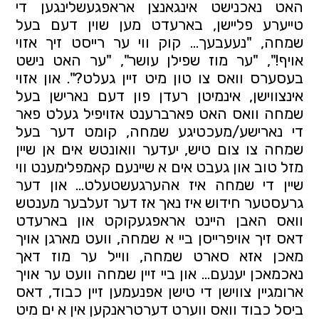
האט נאכנישט אינגאנצן אראפגעשלינגען די 
טייערע פליישן, בארעדט מען שוין דעם בעל 
שמחה, "נעעבעך... קוק ווי ער רייסט זיך אזוי 
אויף!", "ער מוז שפילן עושר", "ער האט נישט 
בעסערס וואס צו טון מיט זיין געלט?". און אזוי 
אינצווישן, אינמיטן רעדן פון דעם נארישן בעל 
שמחה וואס האט פארברענט אזויפיל געלט פאר 
די נארישע/מעכטיגע שמחה, קומט דער בעל 
שמחה צו צום טיש, יעדער וואונטש אים אן שיין 
מזל טוב און געבט אים א שיינעם קאמפלימענט ווי 
שיין די שמחה איז אהערגעשטעלט... און דער 
גרעסטער חידוש איז נאך אז דער זעלבער מענטש 
וואס האבן היינט אראפגעקוקט און בארעדט 
דאס זיך אויפרייסן ביי א שמחה, וועט מארגן אויך 
מאכן אזא סארט שמחה, ווייל ער מוז דאך 
נאכמאכן יענעם... און ביי זיין שמחה וועט ער אויך 
ארומגיין צווישן די טישן אפנעמען זיין כבוד, דאס 
ביסל כבוד וואס ווערט דערטראנקען אין א ים מיט 