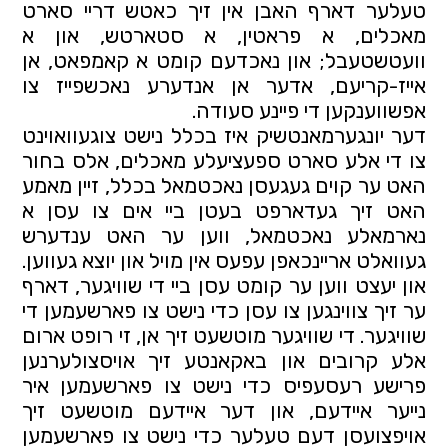
טעלער דארף האבן אין זיך כאטש דריי סארט 
מאכלים, א פראטין, א סטארטש, און א 
וועטשטעבל; און נאכדעם קומט א קאמפאט, אן 
אייז-קריעם, אדער אן אנדערע נאכשפייז צו 
אפשווענקען די פיינע סעודה.
דער יונגערמאנטשיק איז בכלל נישט צוגעוואוינט 
צו די אלע סארט ספעציעלע מאכלים, אלס בחור 
האט ער קוים געגעסן נאכטמאל בכלל, זיין מאמע 
האט זיך געדארפט בעטן ביי אים צו עסן א 
נארמאלע נאכטמאל, ווען ער האט ענדערש 
געוואלט אריינכאפן עפעס אין מויל און יוצא געווען. 
און יעצט ווען ער קומט עסן ביי די שוויגער, דארף 
ער זיך צווינגען צו עסן כדי נישט צו פארשעמען די 
שוויגער. די שוויגער מוטשעט זיך אן, זי רופט ארום 
אלע קרובים און באקאנטע זיך אויסצולערנען 
פרישע רעסעפיס כדי נישט צו פארשעמען איר 
נייער איידעם, און דער איידעם מוטשעט זיך 
אויפצועסן דעם טעלער כדי נישט צו פארשעמען 