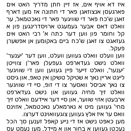
איז דא אויף אים, אז זיין חתן מדריך האט אים 
פארגעסן אנצוזאגן פאר די חתונה אז מען דארף 
זאגן ש'כח פאר די שוויגער פאר די נאכטמאל, ער 
וואלט דאס אבער געמעגט ארויסדרינגען פון א 
קל וחומר פון ווען דער כתה א' רבי האט אים 
געזאגט צו זאגן ש'כח ביים באקומען אן אפשערן 
פעקל.
ווען וועלט וואלט געווען וועלט, ווען דער 'יענער' 
וואלט נישט געדארפט געפעלן פאר'ן צווייטן 
'יענער', וואלט זייער פיין געווען ווען די שוויגער 
לייגט אריין נאך א שטיקל טשיקן אין טאפ, און גיסט 
צו נאך אביסל וואסער צו די זופ, סיי די שוויגער 
וואלט זיך מחיה געווען און נישט געדארפט 
ארבעטן אזוי שווער, און סיי דער איידעם וואלט זיך 
מחי' געווען מיט א נארמאלע נאכטמאל, אזוינס 
וואס ער איז אלץ געווען צוגעוואוינט דערצו.
מען כאפט נישט אז די נייע קאפל זענען סך הכל 
נעכטן געווען א בחור און א מיידל, מען נעמט עס 