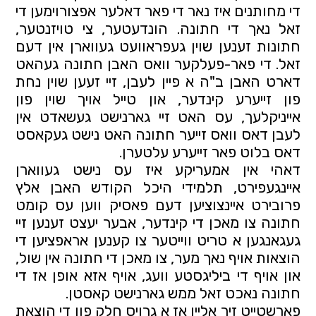
די מחותנים איז נאר די פאר דאלער אפצורוימען די 
זאל נאך די חתונה. הונדעטער, צי טויזנטער, 
חתונות זענען שוין געפראוועט געווארן אין דעם 
זאל. די פאר-פעלקער וואס האבן חתונה געהאט 
דארט האבן ב"ה א פיין לעבן, זיי זעען שוין נחת 
פון זייערע קינדער, און טייל אויך שוין פון 
אייניקלעך, עס האט זיי גארנישט געשאדט אין 
לעבן דאס וואס זייער חתונה האט נישט געקאסט 
דאס בלוט פאר זייערע עלטערן.
דאהי אין אמעריקע איז עס נישט געווארן 
איינגעפירט, תלמידי היכל הקודש האבן אלץ 
פרובירט איינצוציען דעם פאסיק ווען עס קומט 
חתונה צו מאכן די קינדער, אבער יעצט זענען זיי 
געגאנגען א טריט ווייטער צו קענען אראפציען די 
הוצאות אויף נאך מער, צו מאכן די חתונה אין שול, 
און אויף די ביליגסטע וועג, אויף אזא אופן אז די 
חתונה נאכט זאל ממש גארנישט קאסטן.
פארשטייט זיך אליין אז א גרויס חלק פון די הוצאת 