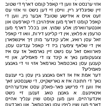
אזוי ערנסט אז ווען די קאפל קומט דארף די שטוב 
זיין שפיגלדיג ריין. ווייסן זיי דען נישט ווי אזוי עס 
זעט אויס א אידישע שטוב? אבער ניין, ווען די 
קאפל קומט דארף מען אויפהויבן די קארפעט און 
אונטערווארפן אלע שמוץ. און בכלל דארף מען 
טרעפן א פלאץ, אין די קליינע דירות, וואו די קאפל 
זאל עסן רואיג, אלע קינדער מוזן זיך איינשפארן 
אין די שלאף צימערן ביז די קאפל ענדיגט עסן. 
פארוואס זאל עס נישט זיין נארמאל אז עס איז 
צוגעקומען נאך א קינד צו די פאמיליע, און זיי 
קענען עסן נאכטמאל נארמאל אזוי ווי די גאנצע 
פאמיליע?
דער אמת איז אז דאס גאנצע גיין עסן ביי יענעם 
נאך די חתונה איז א נארישקייט, די שענסטע זאך 
איז ווען די פרישע פאר-פאלק עסט אינדערהיים 
אינאיינעם. א גאנצן טאג זענען זיי נישט 
אינדערהיים, ווען מען קומט שוין ענליך אהיים 
דארף מען שוין לויפן עסן נאכטמאל, און נאכדעם 