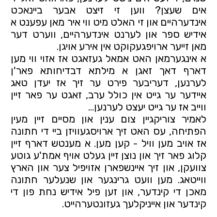
אים שעצן? ווען זי זיצט אבער ביינאכט 
אינדערהיים און זי האלט מיט ווי איר מאן עפענט א 
אידיש ספר און לערנט אינדערהיים, ווערט דער 
מאן זייער ארויפגעקוקט אין אירע אויגן.
א אינגערמאן האט אמאל געזאגט אז אזוי ווי מען 
דארף דאך זאגן א מילתא דבדיחותא פאר'ן 
לערנען, דעריבער פירט ער זיך אז יעדן טאג 
איידער ער גייט אין כולל ערב, זאגט ער פאר זיין 
ווייב אז ער גייט יעצט לערנען...
לאמיר צוריקגיין צום ענין און מסיים זיין מעין 
הפתיחה, עס האט זיך ארויסגעוויזן ביי די חתונה 
אז אויב מען וויל - קען מען. א מענטש דארף זיין 
קלוג פאר זיך און נוצן זיין געלט אויף אמת'ע גוטע 
צוועקן, און זיך איינשפארן אזויפיל צער און הארץ 
ווייטאג. מען וועט גרינגער און שנעלער חתונה 
מאכן די קינדער, און זען פיל אידיש נחת פון די 
קינדער און אייניקלעך געזונטערהייט.