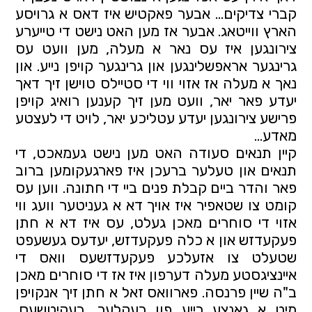
קברי צדיקים... אבער פאקטיש איז דאס א גרויסע 
הארץ ווייטאג. אבער אז מען האט נישט די טייערע 
צירונגען איז עס נאר א מעלה, מען וועט עס 
גרינגער אראפשלינגען און גרינגער קויפן נייע. און 
נאך א מעלה אז אזוי ווי די סטיילס טוישן זיך דאך 
יעדע פאר יאר, וועט מען זיך קענען רואיג קויפן 
פרישע צירונגען יעדע עטליכע יאר, לויט די לעצטע 
מאדע...
קיין תנאים סעודה האט מען נישט געמאכט, די 
תנאים און טעלער ברעכן איז פארגעקומען ברוב 
פאר והדר ביים קבלת פנים ביי די חתונה. ווען עס 
קומט צו שטאפיר איז אויך דא א געניטער וועג ווי 
אזוי די סוחרים מאכן געלט, עס איז דא א חתן 
פעקעדזש און א כלה פעקעדזש, יעדעס געשעפט 
שטעלט צו אזעלכע פעקעדזשעס וואס די 
איינציגסטע מעלה דערפון איז אז די סוחרים מאכן 
ב"ה שיין פרנסה. פארוואס זאל א חתן זיך אנקויפן 
מיט א גאנצע רייע פון רעקלעך, בעקיטשעס, 