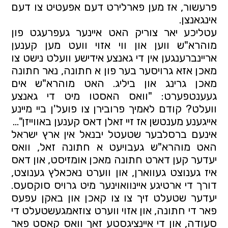
פרעשור, אז מען פארלירט דעם אפעטיט צו דעם 
אינגאנצן.
עטליכע יאר צוריק האט איינער געפרעגט פון 
מוהרא"ש ווען און ווי אזוי וועט מען קענען 
אריינברענגען אין די גאנצע אידישע וועלט נישט צו 
מאכן אזא גרויסער בער פון א חתונה, נאר חתונה 
מאכן גרינג און ביליג. האט מוהרא"ש אים 
געענטפערט: "וואס האסטו מיט די גאנצע 
וועלט? קודם לאמיך פרובירן צו פועל'ן ביי מיינע 
אייגענע מענטשן אז זיי זאלן דאס קענען באווייזן"...
אינעם ברסלבער שטעטל יבנאל אין ארץ ישראל 
האט מוהרא"ש געבויעט א חתונה זאל, וואס 
יעדער קען דארט חתונה מאכן אומזיסט, און דאס 
איז גענוצט געווארן, און ווערט נאכאלץ גענוצט, 
דורך די ארטיגע איינוואוינער מיט גרויס סוקסעס. 
יעדער שטעלט זיך צו צו קאכן און באקן עפעס 
פאר די חתונה, און אזוי ווערט צוזאמגעשטעלט די 
סעודה, און די איינציגסטע זאך וואס קאסט פאר 