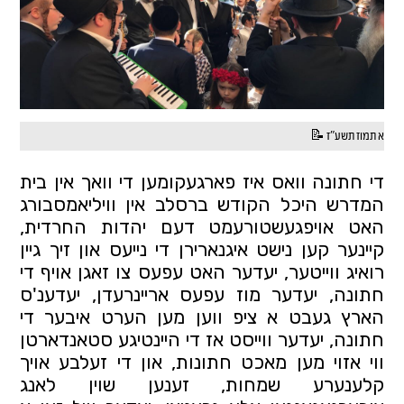
א תמוז תשע"ז 📝
די חתונה וואס איז פארגעקומען די וואך אין בית 
המדרש היכל הקודש ברסלב אין וויליאמסבורג 
האט אויפגעשטורעמט דעם יהדות החרדית, 
קיינער קען נישט איגנארירן די נייעס און זיך גיין 
רואיג ווייטער, יעדער האט עפעס צו זאגן אויף די 
חתונה, יעדער מוז עפעס אריינרעדן, יעדענ'ס 
הארץ געבט א ציפ ווען מען הערט איבער די 
חתונה, יעדער ווייסט אז די היינטיגע סטאנדארטן 
ווי אזוי מען מאכט חתונות, און די זעלבע אויך 
קלענערע שמחות, זענען שוין לאנג 