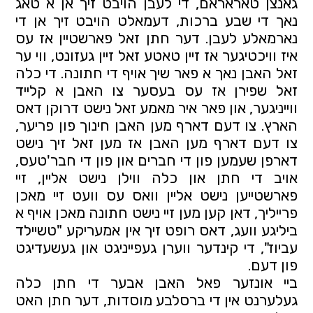
גאנצן טאראראם, די לעבן הויבט זיך אן א טאג 
נאך די שבע ברכות, דעמאלט הויבט זיך אן די 
נארמאלע לעבן. דער חתן זאל פארשטיין אז עס 
איז וויכטיגער אז זיין טאטע זאל זיין געזונט, ווי ער 
זאל האבן נאך א פאר שיך אויף די חתונה. די כלה 
זאל שפירן אז עס בעסער צו האבן א קלייד 
ווייניגער, און פאר איר מאמע זאל נישט דרוקן דאס 
הארץ. צו דעם דארף מען האבן חינוך פון פריער, 
צו דעם דארף מען האבן אז מען זאל זיך נישט 
דארפן שעמען פון די חברים און פון די חבר'טעס, 
אויב די חתן און כלה ווילן נישט אליין, זיי 
פארשטייען נישט אליין וואס עס וועט זיי מאכן 
פרייליך, דאן קען מען זיי נישט חתונה מאכן אויף א 
ביליגע וועג, דאס רופט זיך אין אמעריקע "טשיילד 
עביוז", די קינדער ווערן געפייניגט און געשעדיגט 
פון דעם.
ביי אונזער פאל האבן אבער די חתן כלה 
געלערנט אין די ברסלבע מוסדות, דער חתן האט 