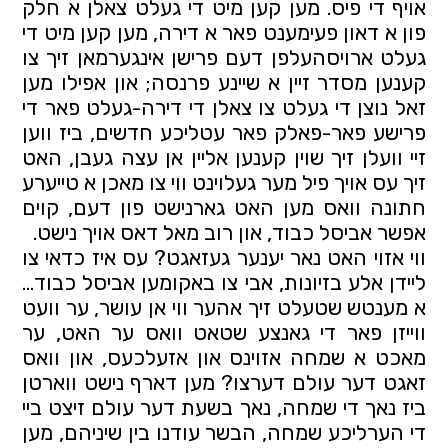
אויף די פיס. מען קען מיט די געלט צאלן א חלק 
פון א דאון פעימענט פאר א דירה, מען קען מיט די 
געלט ארויסהעלפן דעם פרישן אינגערמאן זיך צו 
קענען מסדר זיין א שיינע פרנסה; און אפילו מען 
זאל נוצן די געלט צו צאלן די דירה-געלט פאר די 
פרישע פאר-פאלק פאר עטליכע חדשים, ביז ווען 
זיי וועלן זיך שוין קענען אליין אן עצה געבן, האט 
זיך עס אויך פיל מער געלוינט ווי צו מאכן א טייערע 
חתונה וואס מען האט גארנישט פון דעם, קוים 
אפשר אביסל כבוד, און רוב מאל דאס אויך נישט.
ווי אזוי האט נאר יענער געזאגט? עס איז כדאי צו 
ליידן אלע בזיונות, אבי צו באקומען אביסל כבוד... 
א מענטש שטעלט זיך אהער ווי אן עושר, ער וועט 
ווייזן פאר די גאנצע שטאט וואס ער האט, ער 
מאכט א שמחה אזוינס און אזעלכעס, און וואס 
זאגט דער עולם דערצו? מען דארף נישט ווארטן 
ביז נאך די שמחה, נאך בשעת דער עולם זיצט ביי 
די הערליכע שמחה, הבשר עודנו בין שיניהם, מען 