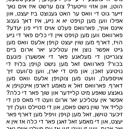
הוטן, און אזוי ווייטער? צום ערשט איז אים נאך 
זייער גוט די וואס ער האט גענוצט ביז יעצט, און 
אפילו ווען מען קויפט יא א נייע, איז דאך גענוג 
איינס אויך, פארוואס פעלט אויס דריי פון יעדע? 
פארוואס ווען מען קויפט איין די כלים פאר די נייע 
הויז, דארף מען שוין יעצט קויפן אלעס וואס מען 
גייט אפשר נוצן אין עטליכע יאר ארום ביים 
צוגרייטן די מעלאנע פאר די אפשערן פונעם 
בכור? פארוואס זאל מען נישט קויפן בלויז די 
נויטיגע זאכן; און מיט די יארן, ווען ס'וועט זיך 
אויספעלן, וועט מען צוקויפן אלעס וואס מען 
דארף. פארוואס זאל א מאמע דארפן איינקויפן א 
גאנצע שאפע מיט קליידער און שוך פאר די כלה? 
אפשר אין עטליכע יאר ארום וועט די מאס פון די 
קלייד איר שוין נישט פאסן, און די סטיילס וועלן זיך 
זיכער טוישן, זאל מען קויפן וויפיל מען דארף פאר 
יעצט, און די מאמע זאל זאגן פאר די כלה אז אין א 
יאר ארום, ווען זי וועט זען אז עס פעלט אויס נאך 