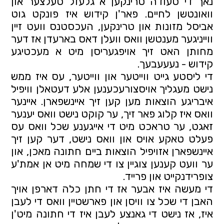
נאך די סעודה טרינקען א גלעזל סעלצער און 
וואונטשן לחיים. פאר'ן קידוש איז פונקט גוט 
אביסל מזונות און טרינקען, העכסטנס וועט זיין 
ווייניגער מענטשן וואס וועלן דאס בארעדן אז דער 
מחותן האט זיך אויפגעריסן מיט א מעכטיגע 
קידוש - נעעעבעך.
די ליסטע גייט ווייטער און ווייטער, עס איז ממש 
נישט מעגליך אויסצורעכענען אלע דעטאלן וויפיל 
איבריגע הוצאות מען קען זיך איינשפארן. איינער 
וואס איז קלוג פאר זיך, ער קוקט נישט וואס יענער 
זאגט, ער טראכט מיט די אייגענע שכל וואס עס 
פעלט טאקע אויס און וואס נישט, דער קען זיך 
איינשפארן אזויפיל הוצאות ביים חתונה מאכן, און 
ער וועט קענען צוגיין צו די שמחה מיט אן אמת'ע 
צופרידנקייט און פרייד.
די מעשה איז אבער אז די חתן כלה דארפן אויך 
האבן די שכל צו וויסן און פארשטיין וואס די לעבן 
איז, אז נישט די גאנצע לעבן איז די חתונה מיט'ן 