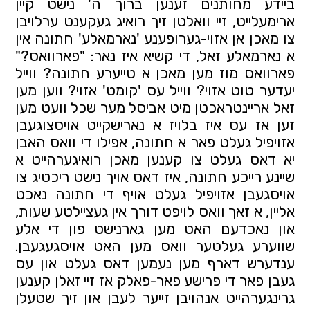
ביידע מחותנים זענען ברוך ה' נישט קיין 
ארימעלייט, זיי וואלטן זיך רואיג געקענט ערלויבן 
צו מאכן אן אזוי-גערופענע 'נארמאלע' חתונה אין 
א נארמאלע זאל, די קשיא איז נאר: "פארוואס?" 
פארוואס מוז מען מאכן א טייערע חתונה? ווייל 
יעדער טוט אזוי? ווייל עס 'קומט' אזוי? ווען מען 
זאל אריינטראכטן מיט אביסל מער שכל וועט מען 
זען אז עס איז בלויז א נארישקייט אויסצוגעבן 
אזויפיל געלט פאר א חתונה, אפילו די וואס האבן 
יא דאס געלט צו קענען מאכן רואיגערהייט א 
שיינע רייכע חתונה, איז דאס אויך נישט ריכטיג צו 
אויסגעבן אזויפיל געלט אויף די חתונה נאכט 
אליין, א זאך וואס לויפט דורך אין געציילטע שעות, 
און נאכדעם האט מען גארנישט פון די אלע 
שווערע געלטער וואס מען האט אויסגעגעבן. 
ענדערש דארף מען נעמען דאס געלט און עס 
געבן פאר די פרישע פאר-פאלק אז זיי זאלן קענען 
גרינגערהייט אנהויבן זייער לעבן און זיך שטעלן 