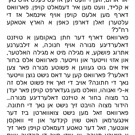
א קלייד, וועט מען איר דעמאלט קויפן. פארוואס 
דארף מען אלעס קויפן אויף איינמאל אז די 
עלטערן זאלן דארפן כאפן א הארץ אטאקע 
רח"ל?
פארוואס דארף דער חתן באקומען א טויזנט 
דאלערדיגע מנורה אויף חנוכה, א זילבערנע 
אתרוג פושקע, א מגילה מיט א מגילה האלטער, 
און אזוי ווייטער און ווייטער. פארוואס אלס בחור 
איז אים גוט געווען א פשוטע מנורה פאר צען 
דאלער? פארוואס קען ער דאס נישט נוצן ווייטער 
נאך די חתונה? אויב די זאך איז פשוט אלס זה 
א-לי ואנוהו, וואלט מען געדארפט קויפן פאר יעדן 
בר מצוה בחור א טויזנט דאלערדיגע מנורה... 
הידור מצוה הויבט זיך נישט אן נאך די חתונה. 
פארוואס זאל מען נישט צואווארטן ביז דער 
אינגערמאן האט שוין קינדער און זיי וואקסן 
אונטער, זאל דער טאטע דעמאלט קויפן פאר זיך 