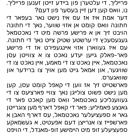
פרייליך, די עלטערן פון ביידע זייטן זענען פרייליך. 
נו, וואס קען דען זיין בעסער פון דעם?
דער אמת איז אז עס איז נישט נאר בעפאר די 
חתונה וואס קומט אן אזוי שווער, נאך די חתונה 
הויבט זיך אן א פרישע פרשה מיט די נאכטמאל 
געגעסעכץ די ערשטע שטיק צייט נאך די חתונה. 
עס איז געווארן אזוי איינגעפירט אז די פרישע 
פאר-פאלק גייען יעדע נאכט צו א צווייטן עסן 
נאכטמאל, איין נאכט צו די מאמע, איין נאכט צו די 
שוויגער, און אמאל גייט מען אויך צו ברידער און 
שוואגערס.
פארשטייט זיך אז ווען די קאפל קומט עסן, קען 
מען נישט פשוט צולייגן נאך צוויי פארציעס צו די 
געווענליכע נאכטמאל וואס מען קאכט פאר די 
גאנצע פאמיליע; פאר די קאפל דארף מען צוגרייטן 
גאר א ספעציעלער נאכטמאל, עס דארף האבן א 
פארשפייז צו אנרייצן דעם אפעטיט, א געשמאקע 
ספעציעלע זופ מיט היימישע זופ-מאנדל, די הויפט 