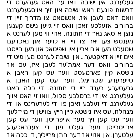
געלערנט אין ישיבה וואו ער האט געהערט די 
דרשות פונעם ראש ישיבה און זיך אויסגעלערנט 
וואס דאס לעבן איז, אנשטאט צו מדריך זיין די 
בחורים אזעלכע זאכן וואס זיי גייען נישט קענען 
נוצן א טאג נאך די חתונה, אזוי ווי מען לערנט א 
מענטש צען יאר צו זיין א לויער און נאכדעם 
שטעלט מען אים אריין אין שפיטאל און מען הייסט 
אים זיין א דאקטער... אין ישיבה לערנט מען מיט די 
בחורים וואס דער אמת'ער לעבן איז, עס איז 
נישטא קיין פארמעסט ווער עס קען האבן א 
טייערערע שטריימל, ווער עס קען האבן א 
גרעסערע בענד ביי די חתונה. די כלה האט 
געלערנט אין די ברסלבע סקול, וואו זי האט אויך 
געלערנט די זעלבע זאכן פון די לערערינס און די 
מנהלת, עס איז נישטא קיין רייץ צווישן די מיידלעך 
ווער עס קען זיך מער אויפרייסן, ווער עס קען 
ארויסרייסן מער געלט פון די צעבראכענע 
עלטערן. און אזוי איז דער חתן פרייליך, די כלה איז 