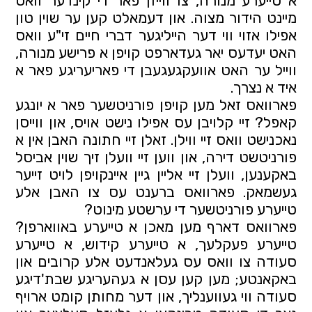
א טייערע מנורה, צו ווייזן פאר די קינדער וואס 
מיינט הידור מצוה. און דעמאלט קען ער שוין טון 
אפילו אזוי ווי דער הייליגער דברי חיים זי"ע וואס 
האט יעדעס יאר געדארפט קויפן א פרישע מנורה, 
ווייל ער האט אוועקגעגעבן די פאריעריגע פאר א 
איד א נצרך.
פארוואס זאל מען קויפן פורניטשער פאר א יונגע 
קאפל? זיי קלויבן עס אפילו נישט אויס, און ווייסן 
נאכנישט וואס זיי ווילן. זאלן זיי חתונה האבן אין א 
פורניטשט דירה, און ווען זיי וועלן זיך שוין אביסל 
באקענען, וועלן זיי אליין גיין איינקויפן לויט זייער 
געשמאק. פארוואס ברענט עס צו האבן אלע 
טייערע פורניטשער די ערשטע מינוט?
פארוואס דארף מען מאכן א טייערע באווארפן? 
טייערע פעקלעך, א טייערע קידוש, א טייערע 
סעודה צו וואס עס געלאנדעט אלע קרובים און 
באקאנטע; מען קען עסן א געהעריגע שבת'דיגע 
סעודה ווי געווענליך, און דער מחותן קומט ארויף 