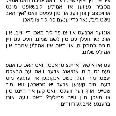
פיר איך זיך אויף שיין. דער ראש ישיבה האט אמאל 
מסביר געווען אז אמת'ע ליבשאפט מיינט 
ארויסצוגיין פון וועג און טון עפעס וואס "איך האב 
נישט ליב", נאר כדי יענעם פרייליך צו מאכן.
אונזער ארבעט איז צו פרייליך מאכן די ווייב, און 
אויב מיר וועלן עס טון לשם שמים, וועט עס זיין 
סופה להתקיים, און דאס איז אמת'ע אהבה און 
אמת'ע שלום.
עס איז א שאד אריינצוטראכטן וואס האט טראמפ 
געמיינט ביים אנפאנג אדער וואס ער טראכט 
יעצט, מיר וועלן נישט אנקומען אין ערגעץ מיט 
דעם. מיר קענען אבער יא טראכטן וואו מיר 
שטייען אויף דער וועלט: וואס קען איך היינט טון 
צו מאכן מיין ווייב פרייליך? דאס וועט אונז 
ברענגען אייביגע רווחים.