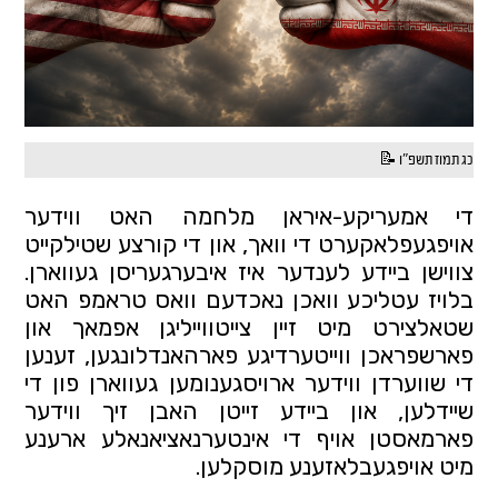
כג תמוז תשפ"ו 📝
די אמעריקע-איראן מלחמה האט ווידער 
אויפגעפלאקערט די וואך, און די קורצע שטילקייט 
צווישן ביידע לענדער איז איבערגעריסן געווארן. 
בלויז עטליכע וואכן נאכדעם וואס טראמפ האט 
שטאלצירט מיט זיין צייטווייליגן אפמאך און 
פארשפראכן ווייטערדיגע פארהאנדלונגען, זענען 
די שווערדן ווידער ארויסגענומען געווארן פון די 
שיידלען, און ביידע זייטן האבן זיך ווידער 
פארמאסטן אויף די אינטערנאציאנאלע ארענע 
מיט אויפגעבלאזענע מוסקלען.