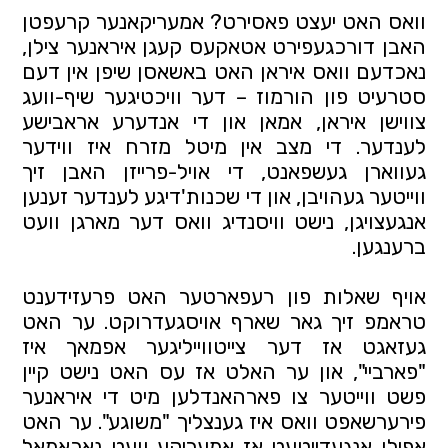
וואס האט יעצט פאסירט? אמעריקאנער קרעפטן 
האבן דורכגעפירט אטאקעס קעגן איראנער צילן, 
נאכדעם וואס איראן האט באשאסן שיפן אין דעם 
סטרעיט פון הורמוז – דער וויכטיגער שיף-וועג 
צווישן איראן, אמאן און די אנדערע אראבישע 
לענדער. די מצב אין מיטל מזרח איז ווידער 
געווארן געשפאנט, די אויל-פרייזן האבן זיך 
ווייטער געהויבן, און די שכנות'דיגע לענדער זענען 
אנגעצויגן, נישט וויסנדיג וואס דער מארגן וועט 
ברענגען.
אויף שאלות פון רעפארטער האט פרעזידענט 
טראמפ זיך גאר שארף אויסגעדרוקט. ער האט 
געזאגט אז דער צייטווייליגער אפמאך איז 
"פארביי", און ער האלט אז עס האט נישט קיין 
פשט ווייטער צו פארהאנדלען מיט די איראנער 
פירערשאפט וואס איז גענצליך "משוגע". ער האט 
אפילו אנגעדייטעט אז אמעריקע וועט נאכאמאל 