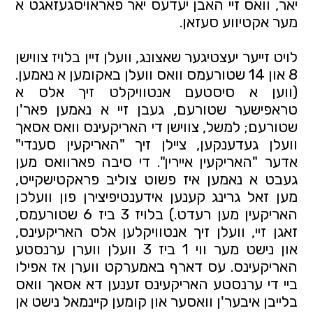
יאר, וואס זיי האבן יעדעס יאר פאראויסגעזאגט א 
מער אקטיווע סעזאן.
לויט זייער יעצטיגער שאצונג, וועלן זיין בלויז צווישן 
8 און 14 שטורעמס וואס וועלן באקומען א נאמען. 
(ווען א סיסטעם אנטוויקלט זיך אלס א 
טראפישער שטורעם, געבן זיי א נאמען פאר'ן 
שטורעם; למשל, צווישן די האריקעינס וואס אסאך 
וועלן געדענקען, ציילן זיך "האריקעין סענדי" 
אדער "האריקעין איירין". די סיבה פארוואס מען 
געבט א נאמען איז פשוט צוליב פראקטישקייט, 
מען זאל גרינג קענען אידענטיפיצירן פון וועלכן 
האריקעין מען רעדט.) בלויז 3 ביז 6 שטורעמס, 
זאגן זיי, וועלן זיך אנטוויקלען אלס האריקעינס, 
און נישט מער ווי 1 ביז 3 וועלן ווערן ערנסטע 
האריקעינס. עס דארף באמערקט ווערן אז אפילו 
ביי די ערנסטע האריקעינס זענען דא אסאך וואס 
בלייבן איבער'ן וואסער און קומען קיינמאל נישט אן 