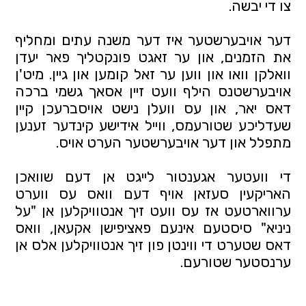
צו די יבשה.
דער אויבערשטער איז דער משנה עתים ומחליף 
את הזמנים, און ער זאגט פונקטליך פאר יעדן 
וואלקן וואו און ווען ער זאל קומען און גיין. מיט'ן 
אויבערשטנס הילף וועט זיין אסאך גשמי ברכה 
דאס יאר, און עס וועלן נישט אויסברעכן קיין 
שעדליכע שטורעמס, ווייל אידישע קינדער זענען 
מתפלל און דער אויבערשטער הערט אויס.
די וועטער אגענטור לייגט אן דעם שוואכן 
האריקעין סעזאן אויף דעם וואס עס ווערט 
ערווארטעט אז עס וועט זיך אנטוויקלען אן "על 
ניניא" סיסטעם אינעם פאציפישן אקעאן, וואס 
דאס שטערט די ווינטן פון זיך אנטוויקלען אלס אן 
ערנסטער שטורעם.