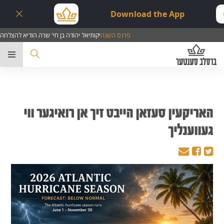
Download the App
פרנס השנה
יקותיאל יהודה בן חי' שרה הודיא להצלחה
ער
האריקעין סעזאן הייבט זיך אן רואיגער ווי
געווענליך