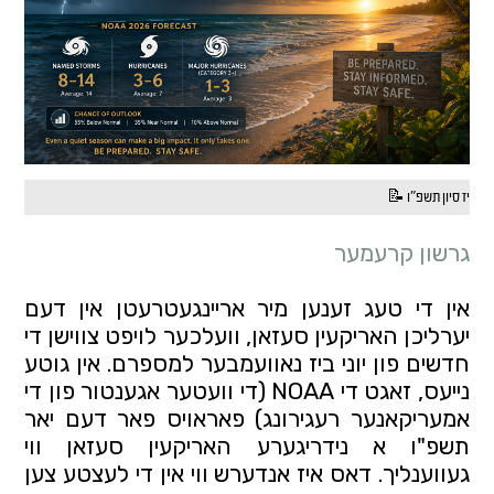
יז סיון תשפ"ו 📝
גרשון קרעמער
אין די טעג זענען מיר אריינגעטרעטן אין דעם 
יערליכן האריקעין סעזאן, וועלכער לויפט צווישן די 
חדשים פון יוני ביז נאוועמבער למספרם. אין גוטע 
נייעס, זאגט די NOAA (די וועטער אגענטור פון די 
אמעריקאנער רעגירונג) פאראויס פאר דעם יאר 
תשפ"ו א נידריגערע האריקעין סעזאן ווי 
געווענליך. דאס איז אנדערש ווי אין די לעצטע צען 