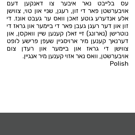
עס בלייבט נאר איבער צו דאנקען דעם 
אויבערשטן פאר די זון, רעגן, שניי און טוי, צווישן 
אלע אנדערע גוטע זאכן וואס ער געבט אונז. די 
זון און דער רעגן געבן פאר די ביימער און גראז די 
נוטרישן (נארונג) זיי זאלן קענען שיין וואקסן, און 
דערנאך קענען מיר ארויסגיין שעפן פרישע לופט 
צווישן די גראז און ביימער און רעדן צום 
אויבערשטן, וואס נאר אזוי קענען מיר אנגיין.
Polish