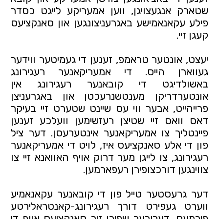
שטארק אנגעצויגן, ווען אמעריקע לייגט כסדר 
פילע עקאנאמישע באגרעניצונגען און סאנקציעס 
קעגן זיי.
יעצט, אונטער טראמפ, זענען די געמיטער ווידער 
געווארן הייס. די אמעריקאנער רעגירונג 
באשולדיגט די קובאנער רעגירונג אין 
אונטערדריקן מענטשנרעכטן און באגרעניצן 
פרייהייט, אבער ווי עס שיינט שטערט זיי בעיקר 
דאס וואס זיי שטיצן רעזשימען וועלכע זענען 
פיינטליך צו אמעריקאנער אינטערעסן. דער ציל 
פון די אלע סאנקציעס איז, לויט די אמעריקאנער 
רעגירונג, צו לייגן מער דרוק אויף האוואנא זיי צו 
צווינגען דורכצופירן רעפארמען.
דער גרעסטער טייל פון די קובאנער עקאנאמיע 
ווערט געפירט דורך רעגירונג-קאנטראלירטע 
פירמעס, דעריבער שפירן זיך סאנקציעס אויף די 