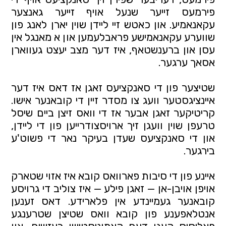
פירמעס זייער שנעל אויף זייער גאנצער 
עקאנאמיע. און כאטש זיי ליידן שוין יארן לאנג פון 
שווערע עקאנאמישע פראבלעמען און א מאנגל אין 
עסן און ברענשטאף, איז דער מצב יעצט געווארן 
אסאך ערגער.
שטיצער פון די סאנקציעס זאגן אז דאס איז דער 
איינציגסטער וועג צו מסדר זיין די קובאנער אישו. 
קריטיקער זאגן אבער אז די וואס זיצן ביים שיסל 
טרעפן שוין וועגן זיך ארויסצודרייען פון די ליידן, 
און די סאנקציעס שעדן בעיקר נאר די פשוט'ע 
בירגער.
איינע פון די סיבות פארוואס קובא איז אזוי שטארק 
אויפן אויבן-אן — זאגן פילע — איז צוליב די גרויסע 
קובאנער געמיינדע אין פלארידע. דאס זענען 
אנטלאפענע פון קובא וואס שטיצן שטרענגע 