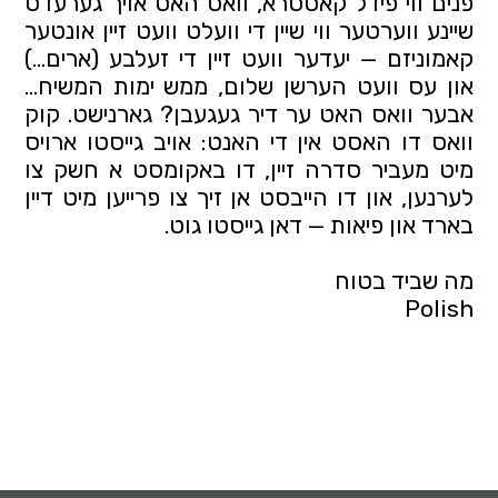
פנים ווי פידל קאסטרא, וואס האט אויך גערעדט 
שיינע ווערטער ווי שיין די וועלט וועט זיין אונטער 
קאמוניזם — יעדער וועט זיין די זעלבע (ארים...) 
און עס וועט הערשן שלום, ממש ימות המשיח... 
אבער וואס האט ער דיר געגעבן? גארנישט. קוק 
וואס דו האסט אין די האנט: אויב גייסטו ארויס 
מיט מעביר סדרה זיין, דו באקומסט א חשק צו 
לערנען, און דו הייבסט אן זיך צו פרייען מיט דיין 
בארד און פיאות — דאן גייסטו גוט.
מה שביד בטוח
Polish