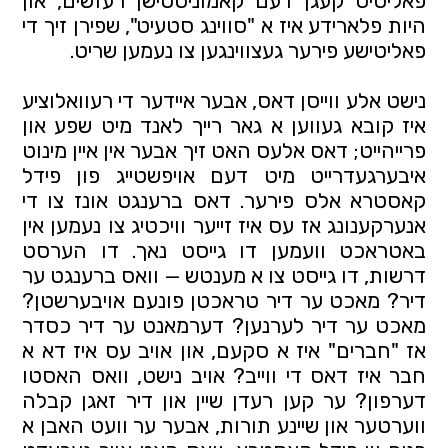
פאליסיס קעגן דעם קאמוניסטישן רעזשים, און 
היות פלארידע איז א "סווינג סטעיט", שפירן זיך די 
פאליטישע פירער געצווינגען צו נעמען שריט.
נישט אלע ווייסן דאס, אבער איידער די רעוואלוציע 
איז קובא געווען א גאר רייך לאנד מיט שפע און 
פרייהייט; דאס אלעס האט זיך אבער אין איין מינוט 
איבערגעדרייט מיט דעם אויפשטייג פון פידל 
קאסטרא אלס פירער. דאס ברענגט אונז צו די 
אנערקענונג אז עס איז זייער וויכטיג צו נעמען אין 
באטראכט וועמען דו גייסט נאך. דו הערסט 
דרשות, דו גייסט צו א מענטש — וואס ברענגט ער 
דיר? מאכט ער דיר טראכטן פונעם אויבערשטן? 
מאכט ער דיר לערנען? דערמאנט ער דיר כסדר 
אז "חברים" איז א סקעם, און אויב עס איז דא א 
חבר איז דאס די ווייב? אויב נישט, וואס האסטו 
דערפון? ער קען רעדן שיין און דיר זאגן קבלה 
ווערטער און שיינע תורות, אבער ער וועט האבן א 