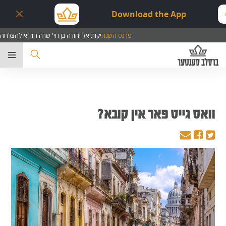
Download the App
פרנס השנה
יקותיאל יהודה בן חי' שרה הודיא להצלחה
ער
וואס גייט פאר אין קובא?