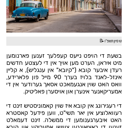
טו סיון תשפ"ו 📝
בשעת די הויפט נייעס קעפלעך זענען פארנומען 
מיט איראן, הערט מען אויך אין די לעצטע חדשים 
רעדן איבער קובא ("קיובא" אין ענגליש), א קליין 
אינזל-לאנד בלויז בערך 90 מייל פון פלארידע, 
וואס האט שוין אנגעמאכט אסאך גערודער אין די 
אמעריקאנער אינערן און אויסערן פאליטיק.
די רעגירונג אין קובא איז שוין קאמוניסטיש זינט די 
רעוואלוציע אין יאר תשי"ט, ווען פידעל קאסטרא 
האט איבערגענומען די ממשלה. זינט דעמאלט 
זענען די באציאונגען צווישן אמעריקע און קובא 