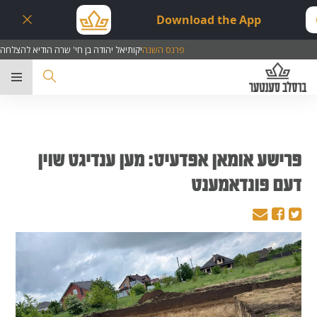
Download the App
פרנס השנה
יקותיאל יהודה בן חי' שרה הודיא להצלחה
ער
פרישע אומאן אפדעיט: מען ענדיגט שוין
דעם פונדאמענט