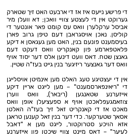
די פרישע נייעס איז אז די ארבעט האט זיך שטארק 
גערוקט אין די לעצטע צוויי וואכן; דא וועלן מיר 
אביסל ערקלערן וואס עס קומט פאר אונטער די 
קוליסן. נאכן אויסגראבן דעם טיפן גרוב פארן 
בעיסמענט פונעם בנין, האט מען געגאסן א דיקע 
פלאטפארמע פון קאנקריט וואס דעקט דעם 
גאנצן שטח. דאס וועט דינען אלס דער יסוד אויף 
וואס דער גאנצער ריזיגער בנין גייט בעז"ה שטיין.
אין די יעצטיגע טעג האלט מען אינמיטן אויסלייגן 
די "ריאינפארסמענט" – מען לייגט אריין דיקע 
אייזערנע שטאנגען (ריבאר), וואס ווערן 
צוזאמגעפלאכטן אויף א ספעציעלן אופן וואס 
מאכט אז די קאנקריט זאל זיך בעז"ה האלטן 
אסאך שטערקער. כדי דער בנין זאל קענען טראגן 
אזא הויכע סטרוקטור, לייגט מען א "דאבל 
לעיער" – דאס מיינט צוויי שיכטן פון אייזערנע 