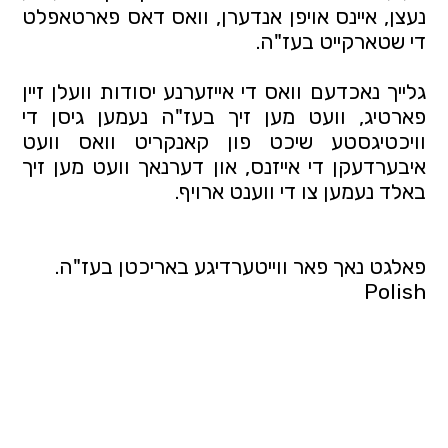
נעצן, איינס אויפן אנדערן, וואס דאס פארטאפלט 
די שטארקייט בעז"ה.
גלייך נאכדעם וואס די אייזערנע יסודות וועלן זיין 
פארטיג, וועט מען זיך בעז"ה נעמען גיסן די 
וויכטיגסטע שיכט פון קאנקריט וואס וועט 
איבערדעקן די אייזנס, און דערנאך וועט מען זיך 
באלד נעמען צו די ווענט ארויף.
פאלגט נאך פאר ווייטערדיגע באריכטן בעז"ה.
Polish