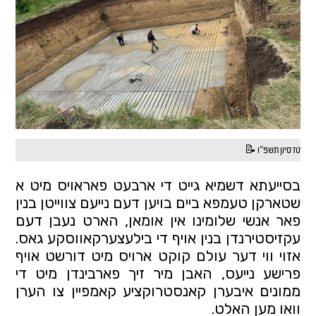
טז סיון תשפ"ו 📝
בסייעתא דשמיא גייט די ארבעט פאראויס מיט א 
שטארקן טעמפא ביים בויען דעם נייעם צווייטן בנין 
פאר אנשי שלומינו אין אומאן, הארט נעבן דעם 
עקזיסטירנדן בנין אויף די בילעצערקאווסקע גאס. 
אזוי ווי דער עולם קוקט ארויס מיט דורשט אויף 
פרישע נייעס, האבן מיר זיך פארבינדן מיט די 
ממונים איבערן קאנסטרוקציע קאמפיין צו הערן 
וואו מען האלט.