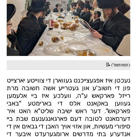
כ תמוז תשפ"ו 📝
נעכטן איז אפגעצייכנט געווארן די צווייטע יארצייט 
פון די חשוב'ע און געטרייע אשה חשובה מרת 
רייזל פארקאש ע"ה, וועלכע איז ביי אלעמען 
געווען באקאנט אלס די בארימטע "באבי 
פארקאש". דער ראש ישיבה שליט"א האט איר 
דערמאנט לטובה דעם פארגאנגענעם שבת ביי 
סיפורי מעשיות, און אזוי אויך האבן די גבאים אין די 
אנדערע בתי מדרשים ארומגערעדט איבער די 