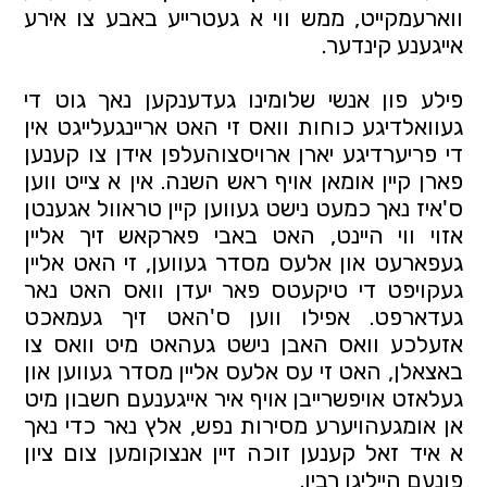
ווארעמקייט, ממש ווי א געטרייע באבע צו אירע 
אייגענע קינדער.
פילע פון אנשי שלומינו געדענקען נאך גוט די 
געוואלדיגע כוחות וואס זי האט אריינגעלייגט אין 
די פריערדיגע יארן ארויסצוהעלפן אידן צו קענען 
פארן קיין אומאן אויף ראש השנה. אין א צייט ווען 
ס'איז נאך כמעט נישט געווען קיין טראוול אגענטן 
אזוי ווי היינט, האט באבי פארקאש זיך אליין 
געפארעט און אלעס מסדר געווען, זי האט אליין 
געקויפט די טיקעטס פאר יעדן וואס האט נאר 
געדארפט. אפילו ווען ס'האט זיך געמאכט 
אזעלכע וואס האבן נישט געהאט מיט וואס צו 
באצאלן, האט זי עס אלעס אליין מסדר געווען און 
געלאזט אויפשרייבן אויף איר אייגענעם חשבון מיט 
אן אומגעהויערע מסירות נפש, אלץ נאר כדי נאך 
א איד זאל קענען זוכה זיין אנצוקומען צום ציון 
פונעם הייליגן רבין.