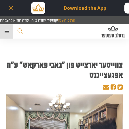
Download the App
פרנס השנה
יקותיאל יהודה בן חי' שרה הודיא להצלחה
ער
צווייטער יארצייט פון "באבי פארקאש" ע"ה
אפגעצייכנט