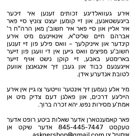
אירע געוואלדיגע זכותים זענען איר זיכער 
בייגעשטאנען, און זיי קומען יעצט צוניץ סיי פאר 
איר אליין און סיי פאר איר חשוב'ן מאן הרה"ח ר' 
אברהם חיים שליט"א, אינאיינעם מיט אירע 
קינדער און אייניקלעך – וואס פילע פון זיי זענען 
חשוב'ע מפיצים וואס גייען אין די וועגן פון זייער 
בארימטע באבע, זיי קוקן נישט אויף זייער 
אייגענעם כבוד און געבן זיך אינגאנצן אוועק 
לטובת אנדערע אידן.
מיר אלע נעמען זיך אינטער ווייטער צו גיין אין אירע 
הייליגע דרכים, און פאלגן דעם צדיק מיט אן 
אמת'ע מסירות נפש. יהא זכרה ברוך.
פאר קאמענטארן אדער שאלות ביטע רופט אדער 
טעקסט 845-445-7447 אדער שיקט אן 
אימעיל צו askgershon@gmail.com.