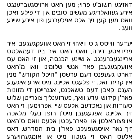
דאזיגע חשוב'ע פרוי; מען האט ארויסגעברענגט 
אירע געוואלדיגע מעשים טובים און די פילע זאכן 
וואס מען קען זיך אלס אפלערנען פון אירע שיינע 
וועגן.
יעדער ווייסט גוט וויאזוי זי האט אוועקגעגעבן איר 
פריוואטע דירה, וואס האט איר ביז דעמאלטס 
אריינגעברענגט א שיינע הכנסה, און זי האט עס 
אוועקגעגעבן פאר אנשי שלומינו וואו מ'האט 
דארט געעפנט דעם ערשטן "היכל הקודש" מנין 
אין קרית יואל. זי פלעגט אליינס מיט אירע אייגענע 
הענט קאכן דעם טשאלנט, אנגרייטן די מזונות 
פאר'ן קידוש יעדע וואך, פערזענליך צוגרייטן שלוש 
סעודות און נאכדעם אלעס שיין אפרוימען; זי האט 
זיך אליינס אפגעגעבן מיט'ן רופן בעלי מלאכה 
אויפצוהאלטן און פאררעכטן אלעס וואס ס'האט 
זיך נאר אויסגעפעלט פאר'ן בית המדרש. דאס 
אלעס האט זי געטון מיט אן אומגעהויערע 