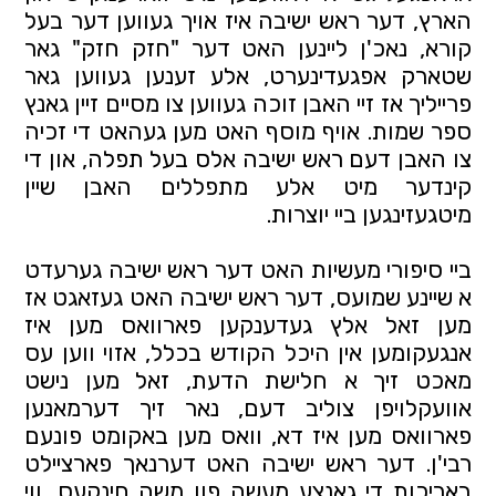
הארץ, דער ראש ישיבה איז אויך געווען דער בעל 
קורא, נאכ'ן ליינען האט דער "חזק חזק" גאר 
שטארק אפגעדינערט, אלע זענען געווען גאר 
פרייליך אז זיי האבן זוכה געווען צו מסיים זיין גאנץ 
ספר שמות. אויף מוסף האט מען געהאט די זכיה 
צו האבן דעם ראש ישיבה אלס בעל תפלה, און די 
קינדער מיט אלע מתפללים האבן שיין 
מיטגעזינגען ביי יוצרות.
ביי סיפורי מעשיות האט דער ראש ישיבה גערעדט 
א שיינע שמועס, דער ראש ישיבה האט געזאגט אז 
מען זאל אלץ געדענקען פארוואס מען איז 
אנגעקומען אין היכל הקודש בכלל, אזוי ווען עס 
מאכט זיך א חלישת הדעת, זאל מען נישט 
אוועקלויפן צוליב דעם, נאר זיך דערמאנען 
פארוואס מען איז דא, וואס מען באקומט פונעם 
רבי'ן. דער ראש ישיבה האט דערנאך פארציילט 
באריכות די גאנצע מעשה פון משה חינקעס, ווי 