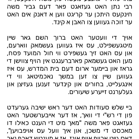
רבי נתן האט געזאגט פאר דעם גביר משה 
חינקעס היתכן ער קריגט ווען א דאנק אים האט 
ער זוכה געווען צו האבן א קינד.
אויך די וועטער האט ברוך השם גאר שיין 
מיטגעשפילט, עס איז געווען געשמאק ווארעם, 
און עס האט זיך געשפירט ווי חול המועד פסח, 
מען האט געשמאק פארברענגט אין הויף צווישן די 
גראז און ביימער ארום דעם בית המדרש, עס איז 
געווען שיין צו זען במשך נאכמיטאג ווי די 
אינגעלייט, בחורים און קינדער זענען געזיצן און 
געלערנט זייערע שיעורים.
ביי שלש סעודות האט דער ראש ישיבה גערעדט 
פון די רש"י די וואך, אז דער אייבערשטער האט 
געזאגט פאר משה "מאך מיט די הענט כאילו דו 
מאכסט די משכן, און איך וועל עס אויפבויען", 
דאס גייט ארויף אויף אונז, אז א מענטש דארף נאר 