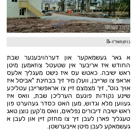
ב ניסן תשפ"ה 📝
א גאר געשמאקער און דערהויבענער שבת 
החודש איז אריבער אין שטעטל צוזאמען מיטן 
ראש ישיבה. כאטש עס איז נישט מעגליך אלעס 
אראפ צו שרייבן, וועלן מיר זיך בבחינת "אביסל איז 
אויך גוט", זיך מצמצם זיין צו אראפשרייבן עטליכע 
שיינע נקודות פונעם הערליכן שבת, וואס איז 
געווען מלא וגדוש, מען האט כסדר געהערט פון 
ראש ישיבה דיבורים נפלאים, וואס מ'קען נוצן טאג 
טעגליך פארן לעבן זיך צו מחזק זיין און לעבן א 
געשמאקע לעבן מיטן אייבערשטן.