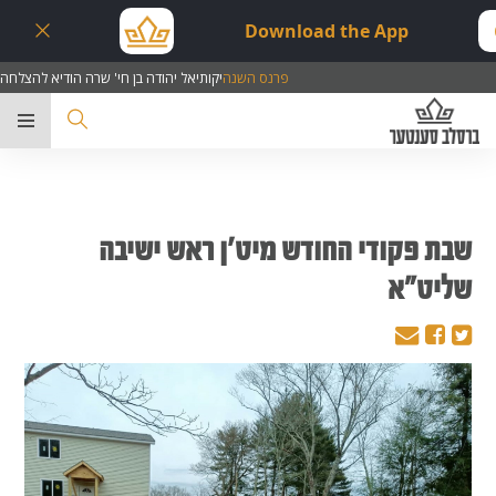
Download the App
פרנס השנה
יקותיאל יהודה בן חי' שרה הודיא להצלחה
ער
שבת פקודי החודש מיט'ן ראש ישיבה
שליט"א