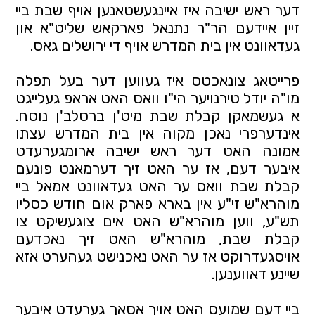
דער ראש ישיבה איז איינגעשטאנען אויף שבת ביי 
זיין איידעם הר"ר נתנאל פארקאש שליט"א און 
געדאוונט אין בית המדרש אויף די ירושלים גאס.
פרייטאג צונאכטס איז געווען דער בעל תפלה 
מו"ה יודל טירנויער הי"ו וואס האט אראפ געלייגט 
א געשמאקן קבלת שבת מיט'ן ברסלב'ן נוסח. 
אינדערפרי נאכן מקוה אין בית המדרש עצתו 
אמונה האט דער ראש ישיבה ארומגערעדט 
איבער דעם, אז ער האט זיך דערמאנט פונעם 
קבלת שבת וואס ער האט געדאוונט אמאל ביי 
מוהרא"ש זי"ע אין בארא פארק אום חודש כסליו 
תש"ע, ווען מוהרא"ש האט אים צוגעשיקט צו 
קבלת שבת, מוהרא"ש האט זיך נאכדעם 
אויסגעדרוקט אז ער האט נאכנישט געהערט אזא 
שיינע דאווענען.
ביי דעם שמועס האט אויך אסאך גערעדט איבער 