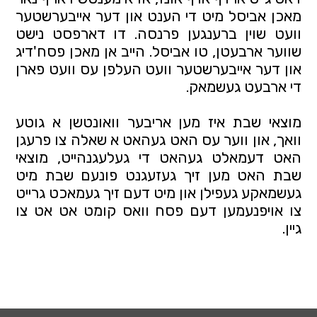
מאכן אביסל מיט די הענט און דער אייבערשטער 
וועט שוין ברענגען פרנסה. דו דארפסט נישט 
שווער ארבעטן, טו אביסל. הייב אן מאכן פסח'דיג 
און דער אייבערשטער וועט העלפן עס וועט פארן 
די ארבעט געשמאק. 
מוצאי שבת איז מען אריבער וואונטשן א גוטע 
וואך, און ווער עס האט געהאט א שאלה צו פרעגן 
האט דעמאלט געהאט די געלעגנהייט, מוצאי 
שבת האט מען זיך געזעגנט פונעם שבת מיט 
געשמאקע געפילן און מיט דעם זיך געמאכט גרייט 
צו אויפנעמען דעם פסח וואס קומט אט אט צו 
גיין.