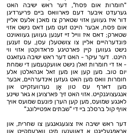
"חומרות אום פסח", דער ראש ישיבה האט 
גערעדט איבער דעם פארוואס ביים פריערדיגן 
דור איז געווען אזוי שטארק צו מאכן אלעס אליין 
אום פסח, אבער היינט זעט מען דאס נישט אזוי 
שטארק; דאס איז ווייל זיי זענען געווען געוואוינט 
פונדערהייים אליין צו צושטעלן עסן, עס זענען 
נישט געווען קיין פארטיגע פראדוקטן אזוי ווי 
היינט.  דער עיקר - האט דער ראש ישיבה געזאגט 
- אז די חומרות זאלן נישט אוועקנעמען די שמחת 
יום טוב. מען קען און מען זאל אנהאלטן אלע 
חומרות וואס מען האט געזען אינדערהיים, אבער 
מען דארף עס טון אָן נערוועזקייט און 
אנגעצויגנקייט. אזוי האט זיך פארצויגן א גאר שיינע 
לאנגע שמועס, מען קען הערן פונעם שמועס אויך 
אויף קול ברסלב ביי די "שבתים אפטיילונג."
דער ראש ישיבה איז צוגעגאנגען צו שחרית, און 
אראפגעלייגט א דאווענען מיט ווארעמקייט און 