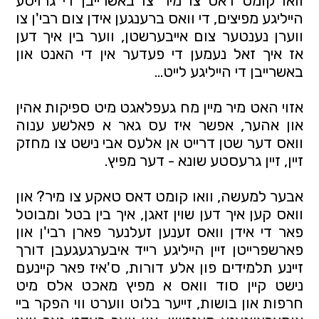
וואו קומט דאס צו מיר צו באשרייבן די גרויסע 
הייליגע מפיצים, די וואס ברענגען אידן צום רבי'ן צו 
ווערן נענטער צום אייבערשטן, ווער בין איך דען 
אז איך זאל נעמען די פעדער אין די האנט און 
באשרייבן די הייליגע לייט...
אזוי האט מיר מיין מח געפלאגט מיט ספיקות אהין 
און אהער, אפשר איז עס גאר א פאלשע ענוה 
וואס דער שטן דרייט אן אלעס אבי נישט צו מחזק 
זיין, זיין גרעסטע שונא - דער מפיץ.
אבער למעשה, וואו קומט דאס טאקע צו מיר? און 
וואס קען איך דען שוין זאגן, איך בין בטל ומבוטל 
פאר די אידן וואס זענען זעלנער פארן רבי'ן און 
פארשפרייטן זיין הייליגע רייד איבערגעגעבן דורך 
זיינע תלמידים פון אלע דורות, ס'איז פאר קיינעם 
נישט קיין סוד וואס א מפיץ מאכט אלס מיט 
חרפות און בושות, זייער בלוט ווערט ווי הפקר ביי 