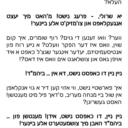
העלא?
יא שרולי, - פרעג נישט! מ'האט מיך יעצט 
אנגעקלאפט און צו'מזיק'ט אלע ביינער!
ווער? וואו זענען די גוים? רוף שומרים, איך קום 
שוין, וואס איז דער הפקר וועלט? א נייע רוח פון 
אנטיסעמיטיזם, יעדער אינגער שגצ'ל כאפט א איד 
אויפן גאס און צושלאגט אים וואס איז דאס?!
ניין ניין דו כאפסט נישט, דא אין … ביהמ"ד!
איך פארשטיי נישט, ווי אזוי קען דיר א גוי אנקלאפן 
אין שול ביי מנחה מעריב, ס'דאך פיל מיט מענטשן! 
האסט געשריגן?
ניין ניין, דו כאפסט נישט, אידן! מענטשן פון … 
ביהמ"ד האבן מיך צושמעטערט אלע ביינער!