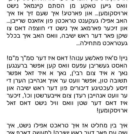
וואס גייען טאקע מן הסתם קיינמאל נישט 
ארויסקומען... און פארטיג! איך שעם זיך אז איך 
האב אפילו געקענט טראכטן פון אזאנס שרייבן... 
און זיכער פארמאג איך נישט די חוצפה דאס צו 
שיקן פאר דער ראש ישיבה, וואס האב איך בכלל 
געטראכט מתחילה... 
ניין! ס'איז פאלשע ענוה! דאס איז דער סמ"ך מ"ם! 
האסט געשריבן עפעס וואס קען אפשר ברענגען 
נאך א איד צום רבי'ן, נאך א איד זאל אפשר 
תשובה טון, אפשר וועט ער אויך אנהייבן הערן די 
זיסע לעכטיגע דיבורים פון דער ראש ישיבה און 
ער וועט אנהייבן רעדן צום אייבערשטן וכו', זיכער 
איז דאס דער שטן וואס וויל נישט דאס זאל 
ארויסקומען! 
איך בין מחליט אז איך טראכט אפילו נישט, איך 
שיק עס פאר דער ראש ישיבה! למעשה דארף איך 