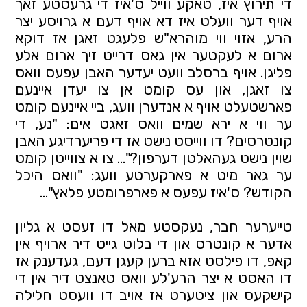
די תירוץ איז, טאקע ווייל ס'איז די גרעסטע זאך 
אויף דער וועלט איז דא אויף דעם א גרויסע יצר 
הרע, אזוי ווי מוהרא"ש פלעגט זאגן אז דוקא 
ארום א לעקטער אין גאס דרייט זיך ארום אלע 
פליגן. אויף ברסלב וועט יעדער האבן עפעס וואס 
צו זאגן, און עס קומט אן צו יעדן איינעם 
פארשטעלט אויף א אנדערן וועג, ביי איינעם קומט 
ער ווי א ירא שמים וואס זאגט אים: "נע, די 
קונטרסים? דו ווייסט נישט אז די פריערדיגע האבן 
שוין נישט געהאלטן דערפון?"... צו א צווייטן קומט 
ער גאר מיט א פארקערטע וועג: "וואס היכל 
הקודש? ס'איז עפעס א פארפרומטע פלאץ"...
טייערער חבר, נעקסטע מאל דו זעסט א גליון 
אדער א קונטרס און די בלוט גייט דיר ארויף אין 
קאפ, דו פילסט אזא ברען קעגן דעם, געדענק אז 
דו האסט א יצר הרע'לע וואס טאנצט דיר אין די 
קישקעס און ציטערט אז אויב דו וועסט חלילה 