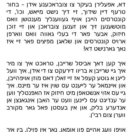
דא, אפעלירן בעיקר צו צובראכענע אידן - בחור 
טרעף דיין שידוך, זיי דיך נישט מייאש, וכו', די 
קונטרסים הייבן אויף געווענליך מענטשן וואס 
מוטשענען זיך און זענען צובראכן און זיי זוכן 
חיזוק, אבער פאר די בעלי גאווה וואס ווארפן 
ארויס קונטרסים און שלאגן מפיצים פאר זיי איז 
נאך גארנישט דא! 
איך קען דאך אביסל שרייבן, טראכט איך צו מיר 
איך גיי שרייבן א בריוו דירעקט צו די אידן, איך וועל 
לייגן א גוטע קעפל אז זיי זאלן דאס מוזן אויפהייבן, 
און איינמאל ער לייענט עס שוין איז ער מיינס. איך 
גיי עס אזוי אנשטאפן מיט חיזוק אז האפנטליך ווען 
ער ענדיגט עס ליינען וועט ער האבן אינגאנצן אן 
אנדערע בליק, און אין בעסטן פאל גאר מקורב 
ווערן צום רבי'ן.
אויפן וועג אהיים פון אומאן, נאך אין פוילן, בין איך 