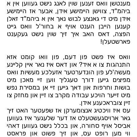
מענטשן וואס זענען שוין לאנג נישט געווען אין א 
ביהמ"ד, צווישן היימישע אידן, אבער אז היימישע 
אידן מיט די גאנצע לבוש נאך אין א ביהמ"ד זאלן 
קענען הייבן הענט אויף א בחור'ל וואס גייט 
הפצה, דאס האב איך זיך שוין נישט געקענט 
פארשטעלן!
וואס איז פשט פון דעם, פון וואו קומט אזא 
התנהגות צו א איד? און דאס איז נאר איין קליינע 
מעשה'לע פון הונדערטער אזעלכע מעשיות וואס 
מפיצים גייען דורך טעגליך ווען זיי מאכן מיט 
בושות וחרפות און דאך גייען זיי אן במסירת נפש 
מיט זייער הויכע עבודה מקרב צו זיין און מחזק צו 
זיין צובראכענע אידן.
עס איז וויכטיג אנצומערקן אז שפעטער האט זיך 
גאר ארויסגעשטעלט אז דער שלעגער איז געווען 
אביסל אויף סחורה, און בכלל נישט געווען דאהי 
ווי מען רופט עס, און זיך פשוט און פראסט 