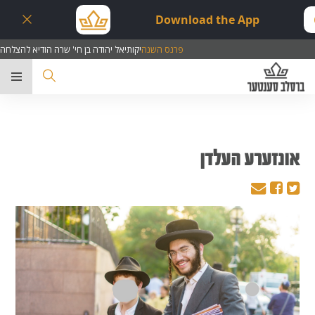
Download the App
פרנס השנה
יקותיאל יהודה בן חי' שרה הודיא להצלחה
ער
אונזערע העלדן