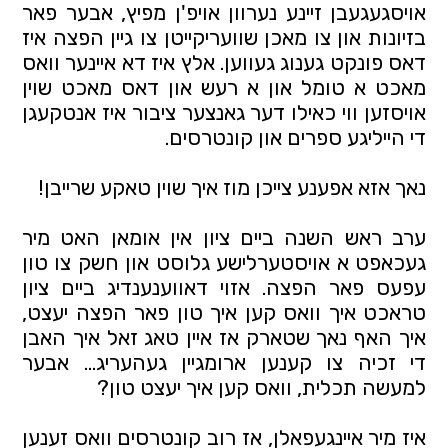
אויסגעגעבן זיינע נערוון אויפ'ן מפיץ, אבער פאר 
בזיונות און צו מאכן שוועריקייטן צו גיין הפצה איז 
דאס פונקט גענוג געווען. אלץ איז דא איינער וואס 
מאכט א טומל און א רעש און דאס מאכט שוין 
אויסזען ווי כאילו דער גאנצער ציבור איז אנטקעגן 
די הייליגע ספרים און קונטרסים.
נאך אזא אפענע צייכן מוז איך שוין טאקע שרייבן! 
ערב ראש השנה ביים ציון אין אומאן האט מיר 
געכאפט א אויסטערלישע גלוסט און חשק צו טון 
עפעס פאר הפצה. אזוי דאווענענדיג ביים ציון 
טראכט איך וואס קען איך טון פאר הפצה יעצט, 
איך האף נאך שטארק אז איין טאג זאל איך האבן 
די זכיה צו קענען ארומגיין געהעריג… אבער 
למעשה תכלית, וואס קען איך יעצט טון?
איז מיר איינגעפאלן, אז רוב קונטרסים וואס זענען 