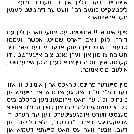
אויפהייבן דעם גליון און דו וועסט טרעפן די 
ליכטיגקייט פונעם רבי'ן וועט ער דיר נישט קענען 
מער אראפווארפן... 
פייף אים אן!!! אנשטאט עס אוועקווארפן ליין עס 
דורך, קוק וואס דארט שטייט, אפשר וועסטו 
טרעפן דארט דיין חיזוק אדער א וועג פאר דיר 
תשובה צו טון און ווערן נאנט צום אייבערשטן, דו 
קענסט אויך זוכה זיין צו א לעבן מיטן אייבערשטן, 
א לעבן מיט אמונה.
מיין טייערער פריינט, טראכט אריין א מינוט ווי אזוי 
דער סמ"ך מ"ם האט געמאכט אן אנדרייעניש פון 
נ נח'ס וכו', ער האט ארומגענומען ברסלב מיט 
כל מיני משוגעים למיניהם און לשון הרע'ס אזש א 
מענטש ווערט אויפגעציטערט ווען ער הערט די 
שרעקעדיגע ווארט "ברסלב", מ'אנטלויפט פון 
דעם, אבער ווער עס האט סייעתא דשמיא און 