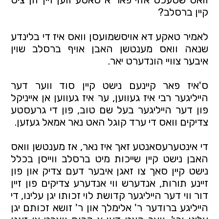
קיין ברסלב?
לאמיר טאקע דא אויסשמועסן וואס איז די בלינדע 
שנאה וואס מענטשן האבן אויף ברסלב שוין 
איבער צוויי הונדערט יאר.
ס'איז פאר קיינעם נישט קיין סוד ווער דער 
הייליגער רבי איז געווען, ער איז געווען אן אייניקל 
פון דער הייליגער בעל שם טוב, פון די גרעסטע 
צדיקים וואס די ערד קוגל האט נאר אמאל געזען.
די אינטערעסאנטע זאך איז נאר, אז מענטשן וואס 
האבן נישט קיין שייכות מיט ברסלב ווייסן בכלל 
נישט קיין סאך צו זאגן איבער דעם צדיק און פון 
זיינע תורות, אנדערש ווי אנדערע צדיקים פון זיין 
דור ווי דער הייליגער קדושת לוי זכותו יגן עלינו, די 
הייליגע ברודער ר' אלימלך און ר' זושא זכותם יגן 