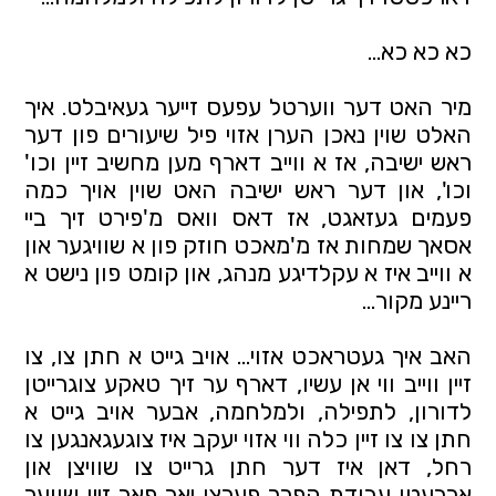
כא כא כא...
מיר האט דער ווערטל עפעס זייער געאיבלט. איך 
האלט שוין נאכן הערן אזוי פיל שיעורים פון דער 
ראש ישיבה, אז א ווייב דארף מען מחשיב זיין וכו' 
וכו', און דער ראש ישיבה האט שוין אויך כמה 
פעמים געזאגט, אז דאס וואס מ'פירט זיך ביי 
אסאך שמחות אז מ'מאכט חוזק פון א שוויגער און 
א ווייב איז א עקלדיגע מנהג, און קומט פון נישט א 
ריינע מקור...
האב איך געטראכט אזוי... אויב גייט א חתן צו, צו 
זיין ווייב ווי אן עשיו, דארף ער זיך טאקע צוגרייטן 
לדורון, לתפילה, ולמלחמה, אבער אויב גייט א 
חתן צו צו זיין כלה ווי אזוי יעקב איז צוגעגאנגען צו 
רחל, דאן איז דער חתן גרייט צו שוויצן און 
ארבעטן עבודת הפרך פערצן יאר פאר זיין שווער 