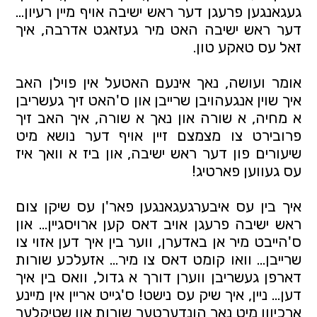
געגאנגען פרעגן דער ראש ישיבה אויף מיין רעיון... 
דער ראש ישיבה האט מיר געזאגט אדרבה, איך 
זאל עס טאקע טון.
אומר ועושה, נאך אינעם האטעל אין פוילן האב 
איך שוין אנגעהויבן שרייבן און ס'האט זיך געשריבן 
א מחיה, א שורה און נאך א שורה, איך האב זיך 
פרובירט צו מצמצם זיין אויף דער נושא מיט 
שיעורים פון דער ראש ישיבה, און ביז א וואך איז 
עס געווען פארטיג! 
איך בין עס איבערגעגאנגען פאר'ן עס שיקן צום 
ראש ישיבה פרעגן אויב דאס קען ארויסגיין... און 
ס'הייבט מיר אן באדערן, ווער בין איך דען אזוי צו 
שרייבן... וואו קומט דאס צו מיר... אזעלכע שורות 
דארפן געשריבן ווערן דורך א גדול, וואס בין איך 
דען... ניין, איך שיק עס נישט! ס'גייט אריין אין מיינע 
ארכיוון מיט נאך הונדערטער שורות און שטיקלעך 