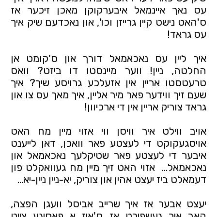
עס נאך איינמאל איבערקוקן מאכן זיכער אז 
ס'האט נישט קיין גרייזן וכו', און נאכדעם שיק איך 
עס גראד! 
איך ליין עס נאכאמאל דורך און ס'קומט אן 
החלטה, ניין! ווער מיינסטו דו ביזט? וואס 
טרעטסטו אריין אין אזעלכע גרויסע שיך? איך 
שעם זיך ווידער פאר מיר אליין, איך מאך עס צו און 
גראד צוריק אריין אין די ארכיוון! 
אויב ווילט איר וויסן ווי אזוי מיין מח האט 
אויסגעקוקט די לעצטע פאר וואכן, דאן לייענט 
איבער די לעצטע פאר שטיקלעך נאכאמאל און 
נאכאמאל…  אזוי האט זיך מיין מח געוואקלט פון 
דעמאלט ביז יעצט אהין און צוריק, יא-ניין ניין-יא... 
יעצט אבער אז איך שרייב אביסל וועגן הפצה, 
האב איך געשפירט אז ס'איז א פאסיגע צייט 