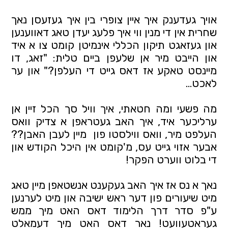
אויך געדענק איך איין צופרי בין איך געזעסן נאך 
שחרית אין די מנין ווי איך פלעג יעדן טאג דאווענען 
און געזאגט תיקון הכללי אינמיטן קומט צו א איד 
און הייבט מיר אן שלעפן ביים טלית: "זאג, דו 
מיינסט טאקע אז דאס גייט די העלפן?" און ער 
לאכט... 
מה פשעי ומה חטאתי, איך וויל סך הכל זיין אן 
ערליכער איד, איך האב געטראפן א צדיק וואס 
העלפט מיר, וואס ווילסטו פון  מיין לעבן האבן?? 
אבער אזוי גייט עס, מ'קומט אין היכל הקודש און 
די בלוט ווערט הפקר! 
נאך א נס אז איך האב געקענט אנשטאפן מיין טאג 
מיט שיעורים פון דער ראש ישיבה און מיט לערנען 
ע"פ סדר דרך הלימוד דאס האט מיך ממש 
געראטעוועט! נאר דאס האט מיך דעמאלט 