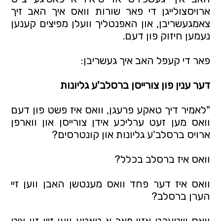
ארויסצולייגן די פאר שורות וואס איך האב זיך 
צאמגעשריבן, און האפנטליך וועלן מפיצים קענען 
נעמען חיזוק פון דעם. 
פאר די קעפל האב איך געשריבן:
דער ענין פון צורייסן ברסלב'ע גליונות 
"לאמיר דיך טאקע פרעגן, וואס איז פשט פון דעם 
וואס מען זעט ערליכע אידן צורייסן און ווארפן 
ארויס ברסלב'ע גליונות און קונטרסים?
וואס איז ברסלב בכלל?
וואס איז דער פחד וואס מענטשן האבן ווען זיי 
הערן ברסלב?
וואס שטעכט אזוי פאר א טאטע ווען זיין זון ציט 