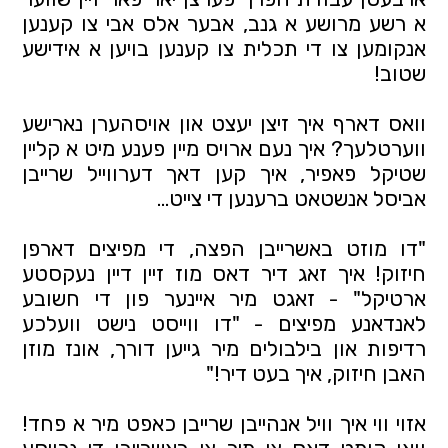
א רשע מרושע א גנב, אבער אלס אבי צו קענען 
אנקומען צו די תכלית צו קענען בויען א אידישע 
שטוב!
וואס דארף איך זיצן יעצט און אויסהערן נארישע 
ווערטלעך? איך נעם ארויס מיין פענע מיט א קליין 
שטיקל פאפיר, איך קען דאך דערווייל שרייבן 
אביסל אנשטאט ברענען די צייט... 
"דו מוזט באשרייבן הפצה, די מפיצים דארפן 
חיזוק! איך זאג דיר דאס מוז זיין דיין נעקסטע 
ארטיקל" -
 זאגט מיר איינער פון די חשובע 
לאנדאנע מפיצים
 - "דו ווייסט נישט וועלכע 
רדיפות און בילבולים מיר גייען דורך, אונז מוזן 
האבן חיזוק, איך בעט דיר!"
אזוי ווי איך וויל אנהייבן שרייבן כאפט מיר א פחד! 