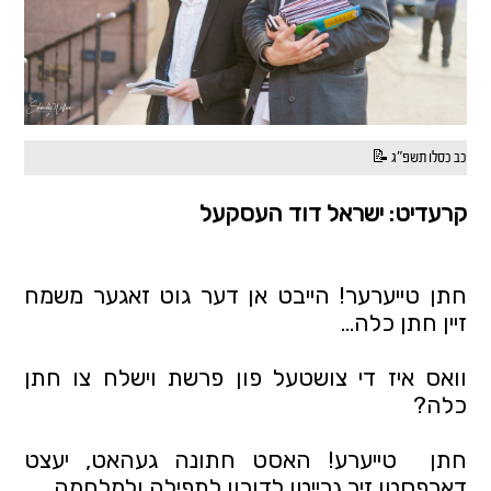
כב כסלו תשפ"ג 📝
קרעדיט: ישראל דוד העסקעל
חתן טייערער! הייבט אן דער גוט זאגער משמח 
זיין חתן כלה...
וואס איז די צושטעל פון פרשת וישלח צו חתן 
כלה?
חתן  טייערע! האסט חתונה געהאט, יעצט 
דארפסטו זיך גרייטן לדורון לתפילה ולמלחמה...