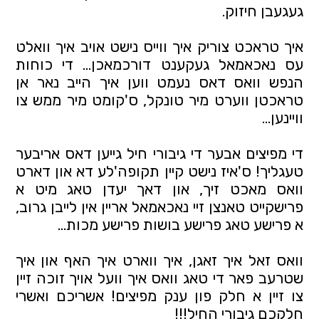
געגעבן חיזוק. 
איך טראכט צוריק איך ווייס נישט אויב איך וואלט 
עס נאכאמאל געקענט דורכמאכן... די כוחות 
הנפש וואס דאס נעמט ווען איך הייב נאר אן 
טראכטן ווערט מיר טונקל, ס'קומט מיר ממש צו 
וויינען... 
די מפיצים אבער די גיבורי חיל גייען דאס אריבער 
טעגליך! ס'איז נישט קיין תקופה'לע דא און דארט 
וואס מאכט זיך, און דאך יעדן טאג מיט א 
פרישקייט טאנצן זיי נאכאמאל אריין אין לייבן גרוב, 
א פרישע טאג פרישע בושות פרישע מכות...
וואס זאל איך זאגן, איך ווארט איך האף און איך 
שטרעב פאר די טאג וואס איך וועל אויך זוכה זיין 
צו זיין א חלק פון ענק מפיצים! אשריכם ואשרי 
חלקכם גיבורי החיל!!! 