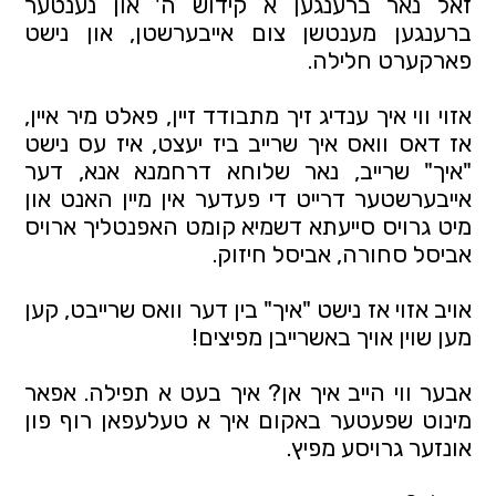
זאל נאר ברענגען א קידוש ה' און נענטער 
ברענגען מענטשן צום אייבערשטן, און נישט 
פארקערט חלילה. 
אזוי ווי איך ענדיג זיך מתבודד זיין, פאלט מיר איין, 
אז דאס וואס איך שרייב ביז יעצט, איז עס נישט 
"איך" שרייב, נאר שלוחא דרחמנא אנא, דער 
אייבערשטער דרייט די פעדער אין מיין האנט און 
מיט גרויס סייעתא דשמיא קומט האפנטליך ארויס 
אביסל סחורה, אביסל חיזוק.
אויב אזוי אז נישט "איך" בין דער וואס שרייבט, קען 
מען שוין אויך באשרייבן מפיצים!
אבער ווי הייב איך אן? איך בעט א תפילה. אפאר 
מינוט שפעטער באקום איך א טעלעפאן רוף פון 
אונזער גרויסע מפיץ.