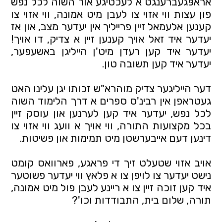
אראפּגעברענגט א לעכטיגע אור השוה לכל נפש 
פון עצות ווי אזוי צו לעבן מיט אמונה, ווי אזוי צו 
קענען אלעמאל זיין פרייליך אין יעדער מצב, און אז 
יעדער איד זאל אויך קענען זיין א צדיק, דו אויך! 
יעדער איד קען רעדן מיט'ן הייליגן באשעפער, 
יעדער איד קען תשובה טון.
דער הייליגער צדיק מוהרא"ש זכותו יגן עלינו האט 
געטראפן אין רבינ'ס ספרים א דרך הלימוד השוה 
לכל נפש, יעדער איד קען לערנען און עוסק זיין 
בכל מקצועות התורה, ווי אויך א וועג ווי אזוי צו 
דינען דעם אייבערשטן מיט תמימות און פשיטות.
אויב אזוי שטעלט זיך די פראגע, פארוואס קומט 
נישט יעדער צו לויפן צו א פלאץ ווי יעדער פשוטער 
איד קען זוכה זיין צו א ריינע לעבן פול מיט אמונה, 
תורה, שלום בית, התבודדות וכו'?