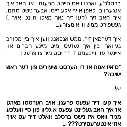
ברסלב'ע ווארט וואס הייסט מניעות... אוי האב איך 
אנגעהויבן כאפן אויף אלע זייטן אבער נישט סתם, 
איך האב זיך (קען זיך נאך מאכן היינט אויך...) 
געשפירט ממש ווי א מצורע... 
איך דערמאן זיך, ממש אנפאנג ווען איך בין מקורב 
געווארן בין איך געזעסן מיט מיינע חברים און 
איינער פון זיי נעמט די דרייסט מיר צו פרעגן: 
"ס'איז אמת אז דו הערסט שיעורים פון דער ראש 
ישיבה?
יא!
איך קען דיר עפעס פרעגן, אויב הערסטו מארגן 
אז איך האב געליינט עפעס א גליון פון סיי וועלכע 
מגיד וואס איז נישט ברסלב וואלט דיר עס אויך 
אזוי אינטערעסירט??? …