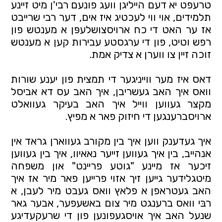
טרעפט יא דעם הייליגן וועג פונעם רבי'ן מיט זיינע 
תלמידים, אוי ווי לעכטיג איז אים, דער רבי שרייבט 
אז ער האט די כח ארויסצושלעפּן א מענטש פון 
רפש וטיט, פון די ערגסטע עבירות קען א מענטש 
זוכה זיין צו ווערן א צדיק אמת.
דאס איז מער ווייניגער די תמצית פון יענע שורות 
וואס איך האב געשריבן, איך האב עס דא אביסל 
מקצר געווען ווייל איך האב בעיקר געוואלט 
ארויסברענגען די חיזוק פאר א מפיץ. 
איך געדענק ווען איך בין מקורב געווארן גראד אין 
אנהייב, בין איך געווען זייער נאאיוו, איך בין געווען 
זיכער אז מיינע "גוטע פריינט" און משפחה 
מיטגלידער גייען זיך אזוי פרייען פאר מיר אז איך 
האב געטראפן א פלאץ וואס געבט מיר לעבן, א 
רבּי וואס ברענגט מיר צום באשעפער, אבער גאר 
שנעל האב איך אויסגעפונען פון די שרעקעדיגע 