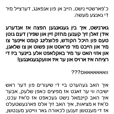
כ'פארשטיי נישט, הייב אן פון אנפאנג, דערצייל מיר 
די גאנצע מעשה.
גארנישט, איך בין געגאנגען הפצה
אז אנדערע 
אידן זאלן זיך קענען מחזק זיין און שפירן דעם גוטן 
טעם פון היכל הקודש, פלוצלינג קומט איינער צו 
מיר און הייבט מיר פראסט און פשוט אן צו שלאגן, 
און אזוי האט ער מיר באקלאפט אלע ביינער ביז די 
רציחה איז ארויס און ער איז אוועקגעגאנגען!
וואאאאאאאס???
איך האב געהערט ביי די שיעורים פון דער ראש 
ישיבה ווי ער זאגט אז מפיצים כאפן שלעק, אבער 
איך האב קיינמאל נישט געכאפט אז ס'איז עכט, 
ס'איז א מציאות, איך האב זיך אלס פארגעשטעלט 
אז די מענטשן זענען לכאורה גאר ווייטע מענטשן, 