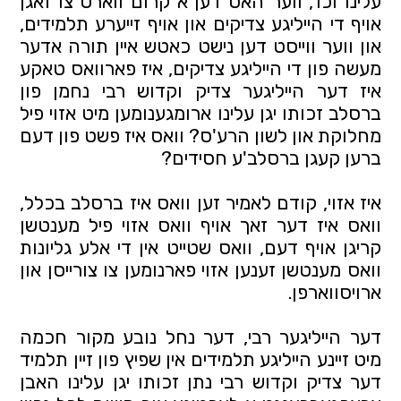
עלינו וכו', ווער האט דען א קרום ווארט צו זאגן 
אויף די הייליגע צדיקים און אויף זייערע תלמידים, 
און ווער ווייסט דען נישט כאטש איין תורה אדער 
מעשה פון די הייליגע צדיקים, איז פארוואס טאקע 
איז דער הייליגער צדיק וקדוש רבי נחמן פון 
ברסלב זכותו יגן עלינו ארומגענומען מיט אזוי פיל 
מחלוקת און לשון הרע'ס? וואס איז פשט פון דעם 
ברען קעגן ברסלב'ע חסידים?
איז אזוי, קודם לאמיר זען וואס איז ברסלב בכלל, 
וואס איז דער זאך אויף וואס אזוי פיל מענטשן 
קריגן אויף דעם, וואס שטייט אין די אלע גליונות 
וואס מענטשן זענען אזוי פארנומען צו צורייסן און 
ארויסווארפן.
דער הייליגער רבי, דער נחל נובע מקור חכמה 
מיט זיינע הייליגע תלמידים אין שפיץ פון זיין תלמיד 
דער צדיק וקדוש רבי נתן זכותו יגן עלינו האבן 