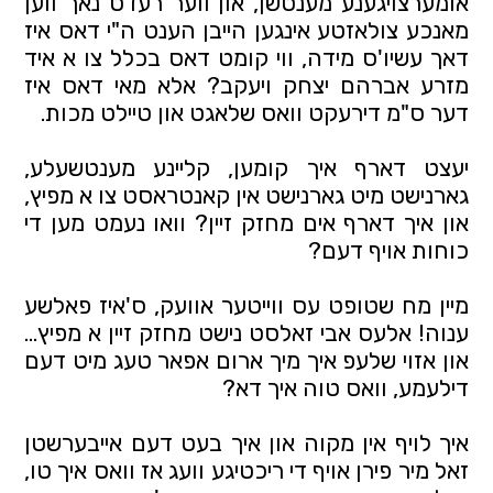
אומערצויגענע מענטשן, און ווער רעדט נאך ווען 
מאנכע צולאזטע אינגען הייבן הענט ה"י דאס איז 
דאך עשיו'ס מידה, ווי קומט דאס בכלל צו א איד 
מזרע אברהם יצחק ויעקב? אלא מאי דאס איז 
דער ס"מ דירעקט וואס שלאגט און טיילט מכות.
יעצט דארף איך קומען, קליינע מענטשעלע, 
גארנישט מיט גארנישט אין קאנטראסט צו א מפיץ, 
און איך דארף אים מחזק זיין? וואו נעמט מען די 
כוחות אויף דעם?
מיין מח שטופט עס ווייטער אוועק, ס'איז פאלשע 
ענוה! אלעס אבי זאלסט נישט מחזק זיין א מפיץ... 
און אזוי שלעפ איך מיך ארום אפאר טעג מיט דעם 
דילעמע, וואס טוה איך דא?
איך לויף אין מקוה און איך בעט דעם אייבערשטן 
זאל מיר פירן אויף די ריכטיגע וועג אז וואס איך טו, 