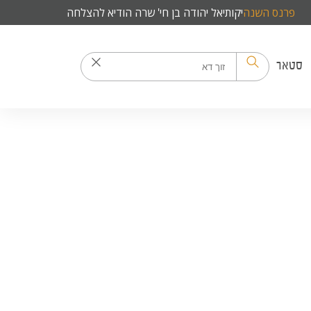
פרנס השנה
יקותיאל יהודה בן חי' שרה הודיא להצלחה
סטאר