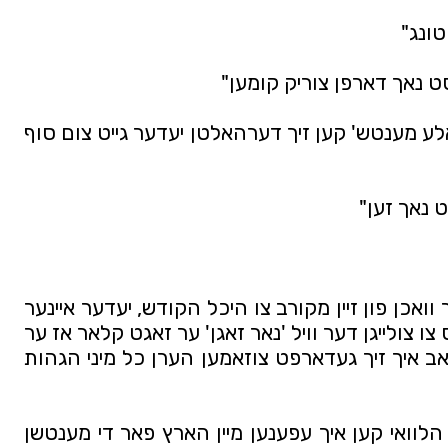
טונג"
יסט נאך דארפן צוריק קומען"
"סאיז נישט קיין פלאץ ווי א 'נארמאלע מענטש' קען זיך דערהאלטן יעדער גייט צום סוף 
 נאך זען"
אזוי איז אריבער מיינע ערשטע פאר וואכן פון זיין מקורב צו היכל הקודש, יעדער איינער 
האט געהאט וואס צו זאגן און וואס צו צולייגן דער וויל 'נאר זאגן' ער זאגט קלאר אז ער 
מיינט אפילו גארנישט... פון יעדן האב איך זיך געדארפט צוזאמען הערן כל מיני הגהות 
איך געדענק דעמאלטס טראכטן, הלוואי קען איך עפענען מיין הארץ פאר די מענטשן 