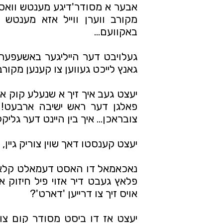
באקוועם... 
גאנץ לייכט געווען צו קענען מקורב 
צובראכן... איך בין היינט דער גלי
יעצט קענסטו דאך שוין צוריק גיין, נ
אויס זיך צו דרייען 'דארט'?