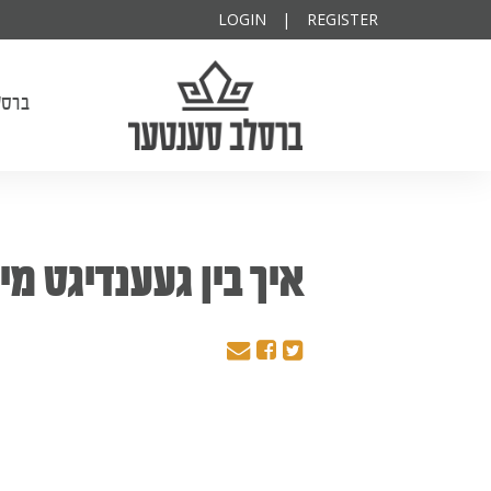
ודיא להצלחה
פרנס השנה
יקותיא
LOGIN
|
REGISTER
ברסלב סענטער
ברסל
איך בין געענדיגט מי