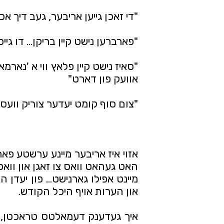
"די זאכן גייען אריבער, געב דיך אכ
"פארברען נישט קיין בריקן... דו גי
אוועק פון דארט"
"צום סוף קומט יעדער צוריק וועסט
און הערות אויף היכל הקודש.