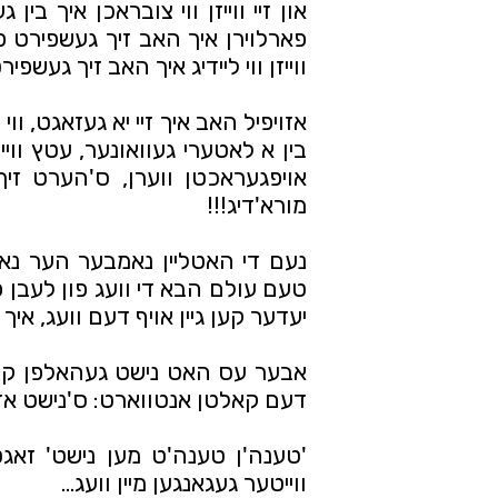
ווייזן ווי ליידיג איך האב זיך געשפי
מורא'דיג!!!
יעדער קען גיין אויף דעם וועג, איך 
דעם קאלטן אנטווארט: ס'נישט אזו
ווייטער געגאנגען מיין וועג... 