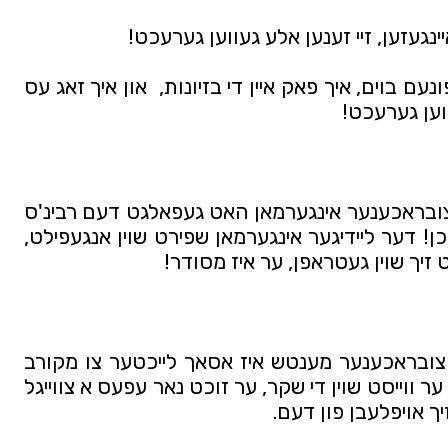
ינגעזען, זיי זענען אלע געווען גערעכט! 
יא! איך בין מודה איך קריך אראפ פונעם בוים, איך פאק איין די בזיונות,  און איך זאג עס 
וען גערעכט! 
ס'איז אריבער דעם פעיז און דער צובראכענער אינגערמאן האט געפאלגט דעם רבינ'ס 
זיסע עצות און ער איז אויס צובראכן! דער ליידיגער אינגערמאן שפירט שוין אנגעפילט, 
יך שוין געטראפן, ער איז מסודר! 
דער ראש ישיבה זאגט אז פאר א צובראכענער מענטש איז אסאך לייכטער צו מקורב 
ווערן ווייל ער שפירט שוין די וועלט ער ווייסט שוין די שקר, ער זוכט נאר עפעס א צווייגל 
יך אויפלעבן פון דעם. 