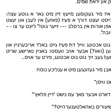
ק און יראת שמים.
געדענק איך דעמאלט אז איינער איז מיר געקומען מייעץ זיין מיט גאר א גוטע עצה: 
"הער מיר צו" זאגט ער מיר "דו גייסט יעצט דורך א פעיז (פאזע) אין לעבן און יעצט 
קוקט דיר אויס ווי דו האסט געטראפן אורות אין ברסלב --- זייער גוט!" לייגט ער צו - - 
ובה".
טו נישט קיין ווילדע זאכן געב זיך גוט אכטונג ווייל דh פעיז גייט באלד אריבערגיין און 
נאכדעם וועסטו וועלן צוריק קומען (וואו?) אבער אויב וועסטו באגיין נארישע שריט 
ן! געב זיך גוט גוט אכטונג, פירט ער אויס...
אבן מיר געזונגען מיט א ענליכע נוסח 
 וויסן" 
 דארט אבער מאך עס נישט 'דיין פלאץ'"
שיעורים באהאלטענערהייט?"