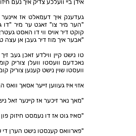
אידן ביי וועלכע צדיק איך נעם חיזו
"אבער איך מוז דיר געבן אן עצה ט
וועסטו שוין נישט קענען צוריק קומע
אזוי איז געווען זייער אסאך וואס ה
"מאך נאר זיכער אז קיינער זאל נישט
"סאיז גוט אז דו נעמסט חיזוק פון
"פארוואס קענסטו נישט הערן די 