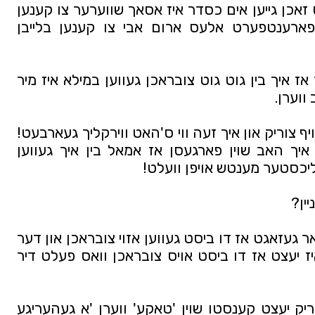
אבער א מסודר'דיגע מענטש וואס זאכן גייען אים כסדר איז אסאך שווערער צו קענען 
מקורב ווערן ווייל אזא מענטש פארענטפערט אלעס ארום אבי צו קענען בלייבן 
געלויבט דער הייליגער באשעפער אז איך בין גוט גוט צובראכן געווען במילא איז מיר 
ווערן. 
יעצט געב איך זיך א שנעלע קוק אויף צוריק און איך זעה ווי ס'האט ווירקליך געארבעט! 
פאלגן דער ראש ישיבה ארבעט! איך האב שוין פארגעסן אז אמאל בין איך געווען 
קליכסטער מענטש אויפן וועלט!
יין?
נאכאמאל דו האסט דעמאלט קלאר געזאגט אז דו ביסט געווען אזוי צובראכן און דער 
פלאץ געבט דיר אזוי פיל חיזוק איז יעצט אז דו ביסט אויס צובראכן וואס פעלט דיר 
יעצט אז דו ביסט מסודר קום צוריק יעצט קענסטו שוין 'טאקע' ווערן 'א געהעריגע 