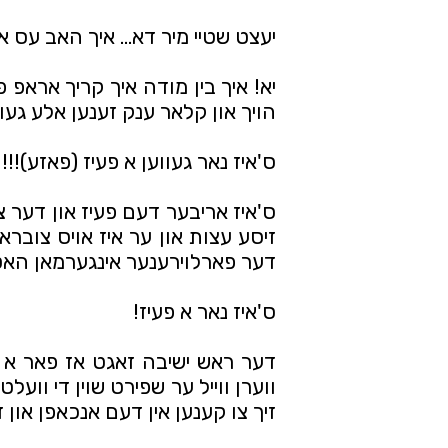
יעצט שטיי מיר דא... איך האב עס אי
הויך און קלאר ענק זענען אלע געו
ס'איז נאר געווען א פעיז (פאזע)!!!
דער פארלוירענער אינגערמאן האט ז
ס'איז נאר א פעיז! 
זיך צו קענען אין דעם אנכאפן און ז