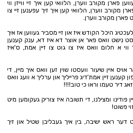
און זיי ווייזן ווי צובראכן איך בין געווען פארן מקורב ווערן, הלוואי קען איך זיי ווייזן ווי 
פארלוירן איך האב זיך געשפירט פארן מקורב ווערן, הלוואי קען איך זיך עפענען זיי צו 
רט פארן מקורב ווערן.
אזויפיל האב איך זיי יא געזאגט, ווי לעכטיג היכל הקודש איז און זיי מסביר געווען אז איך 
בין א לאטערי געוואונער, עטץ ווייסט נישט וואס פאר אן אוצר דא איז דא, ענק קענען 
אויפגעראכטן ווערן, ס'הערט זיך ווי א חלום וואס איז צו גוט צו זיין אמת, ס'איז 
נעם די האטליין נאמבער הער נאר אויס איין שיעור וועסטו שוין זען וואס איך מיין, די 
טעם עולם הבא די וועג פון לעבן פון קענען זיין אמת'דיג פרייליך און ערליך א וועג וואס 
זאג דיר טעמו וראו כי טוב!!!! 
אבער עס האט נישט געהאלפן קיין פודינו ומצילנו, די תשובה איז צוריק געקומען מיט 
י פשוט! 
'טענה'ן טענה'ט מען נישט' זאגט דער ראש ישיבה, בין איך געבליבן שטיל און זיך 