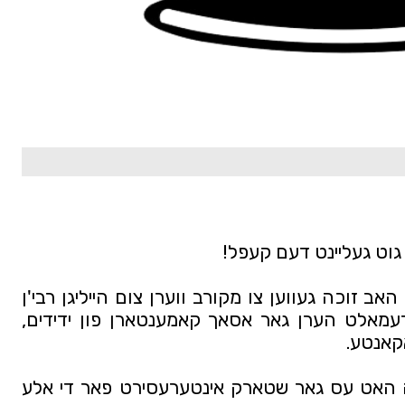
ט גוט געליינט דעם קעפל!
פאר א קורצע צייט צוריק ווען איך האב זוכה געווען צו מקורב ווערן צום הייליגן רבי'ן 
קיין היכל הקודש, געדענק איך דעמאלט הערן גאר אסאך קאמענטארן פון ידידים, 
קאנטע.
פאר עפעס א פארבארגענע סיבה האט עס גאר שטארק אינטערעסירט פאר די אלע 