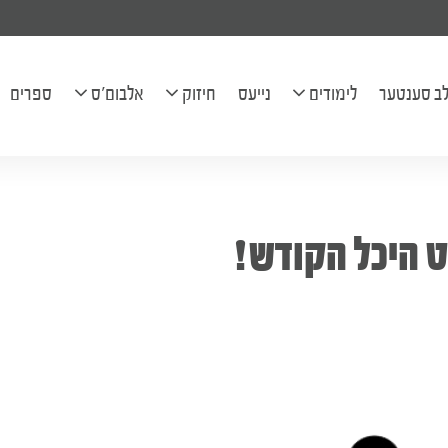
ל יהודה בן חי' שרה הודיא להצלחה
ב סענטער
לימודים
נייעס
חיזוק
אלבום'ס
ספרים
לוח השיעורים
פראגעס
בילדער
בריוון
קליפּס
ט היכל הקודש!
מכתב יומי
שיעורים
ארטיקלען
אודיאו שיעורים
היכל הנגינה