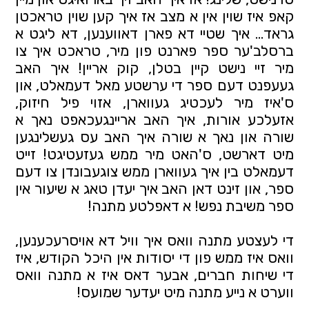
קאפ איז שוין אין א מצב אז איך קען שוין טראכטן
גראד... איך שטיי דא פארן דאווענען, דא ליגט א
ברסלב'ער ספר פארנט פון מיר, טראכט איך צו
מיר זיי נישט קיין בטלן, קוק אריין! איך האב
געעפנט דעם ספר די ערשטע מאל דעמאלט, און
ס'איז מיר לעכטיג געווארן, אזוי פיל חיזוק,
אזעלכע אורות, איך האב אריינגעכאפט נאך א
שורה און נאך א שורה איך האב עס געשלינגען
מיט דארשט, ס'האט מיר ממש געזעטיגט! זייט
דעמאלט בין איך געווארן ממש צוגעבונדן צו דעם
ספר, און זינט דאן האב איך יעדן טאג א שיעור אין
ספר משיבת נפש! א דאפלטע מתנה!
די לעצטע מתנה וואס איך וויל דא אויסרעכענען,
וואס איז ממש פון די יסודות אין היכל הקודש, איז
די שיחות חברים, אבער דאס איז א מתנה וואס
ווערט א נייע מתנה מיט יעדער שמועס!