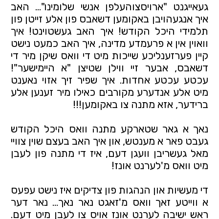
געאייגנט "ארויסצוהעלפן אנשי שלומינו"... האב
איך אנגעהויבן באקומען דשאבס פון אלע זייטן פון
תלמידי היכל הקודש! איך האב געשטוינט! איך
וואוין אין א פרעמדע מדינה, איך האב כמעט נישט
קיין פערזענליכע שייכות מיט די וואס שיקן מיר די
דשאבס, אבער זיי ווילן שטיצן "א היימישער"!
עכטע עכטע אחדות. איך שפיר זיך אזוי נאענט
מיט אלע אנדערע מקורבים כאילו מיר זענען אלע
ברידער, אזא מתנה צו באקומען!!!
נאך א גאר שטארקע מתנה וואס היכל הקודש
געבט פאר א מענטש, און איך האב בעצם שוין צוויי
מאל געשריבן וועגן דעם, איז די מתנה פון לעבן
מיט וואס מ'לערנט אונז!
די מעשיות און הנהגות פון צדיקים איז נישט עפעס
א ווייטע זאך וואס מ'זאגט נאר נאך... נאר דער
ראש ישיבה לערנט אונז אויס צו לעבן מיט דעם.