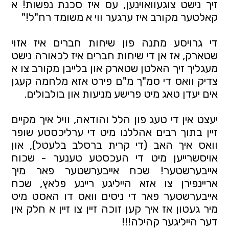
זיך נישט צוגעוואוינען, עס איז סכנת נפשות! א
קאלטער מקורב איז ערגער ווי א משומד רח"ל!"
די גרויסע מתנה פון שיחות חברים איז אזוי
שטארק, אז אן די שיחות חברים איז לכאורה נישט
מעגליך זיך האלטן שטארק און בלייבן מקורב צו א
צדיק וואס די סמ"ך מ"ם פירט אזא מלחמה קעגן
אים יעדן טאג מיט פרישע מניעות און בולבולים.
יעצט אין די טעג פון הלל והודאה, וויל איך מקיים
זיין בתוך רבים אהללנו מיט די ערליכסטע שופר
וואס איך האב (די קרית ברסלב בלעטל), און
אויסשרייען מיט די העכסטע טענער - שכוח
אייבערשטער! שכח אייבערשטער פאר מיך
אריינפירן צו אזא הייליגע ריינע פלאץ, שכח
אייבערשטער פאר די ניסים וואס דו האסט מיט
מיר געטון אז איך קען זוכה זיין צו זיין א חלק אין
דער הייליגער קהילה!!!