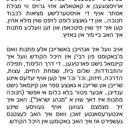
ארויסצוגעבן א קאטאלאג אזוי גרויס ווי מגילת
אסתר אויף די אויסטערלישע מציאות לכבוד
חנוכה… און די גאנצע לופט לויפט שוין מילא אהין,
קען איך זיך שוין מיטכאפן און זען וועלכע מתנות
איך האב ביי מיר אין באזיץ.
אויב וועל איך אנהייבן באשרייבן אלע מתנות וואס
מ'באקומט פון רבי'ן אין היכל הקודש וועל איך
קיינמאל נישט פארטיגען... די דרך הלימוד, תפילה
והתבודדות, שלום בית, שמחת החיים, עצות,
הדרכה, חיזוק, וכו' וכו' איך קען אויף יעדעס איינע
שרייבן און שרייבן א גאנצע ספר און קיינמאל נישט
ענדיגן... אבער פטור בלא כלום אי אפשר (חנוכה
מתנות איז דאך שוין א "מנהג ישראל"), האב איך
זיך מצמצם געווען אויף געוויסע שיינע
אינטערעסאנטע זאכן וואס איך האב לעצטנס
געשפירט אז איך האב באקומען אין היכל הקודש.