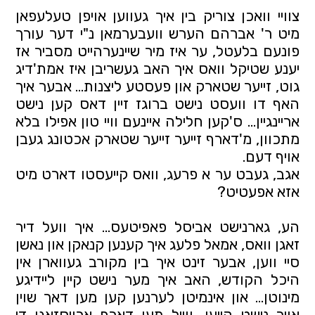
צוויי וואכן צוריק בין איך געווען אויפן טעלעפאן
מיט ר' אברהם הערש וועבערמאן נ"י דער עורך
פונעם בלעטל, ער איז מיר שיינערהייט מסביר אז
יענע שטיקל וואס איך האב געשריבן איז אמת'דיג
גוט, זייער שטארק און פעסטע ליצנות… אבער איך
האף דו וועסט נישט ברוגז זיין דאס קען נישט
אריינגיין… ס'קען חלילה איינעם וויי טון אפילו בלא
מתכוון, מ'דארף זייער זייער שטארק אכטונג געבן
אויף דעם.
אגב, געבט ער א פרעג, וואס קייעסטו דארט מיט
אזא אפעטיט?
הע, גארנישט אביסל פאפיטעס… איך וועל דיר
זאגן וואס, אמאל פלעג איך קענען קנאקן און נאשן
סיי ווען, אבער זינט איך בין מקורב געווארן אין
היכל הקודש, האב איך מער נישט קיין ליידיגע
מינוטן... און אינמיטן לערנען קען מען דאך שוין
אויך נישט קייען, ווייל מען דארף ארויסזאגן די