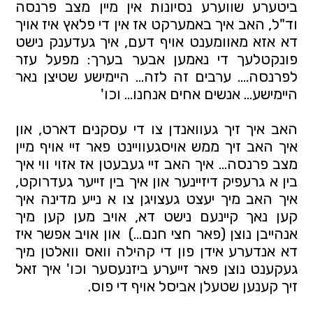
ביטערע שווערע נסיונות אין מיין מצב פרנסה
וד"ל, האב איך באמערקט אז אין די פלאץ איז אויך
דא אזא מאוומענט אויף דעם, איך געדענק נישט
פונקטלעך די נאמען אבער בערך: מפעל עזר
לפרנסה.... ערבים זה לזה... היימישע שטיצן נאר
היימישע... אנשים אחים אנחנו… וכו'
האב איך זיך געוואנדן צו די עסקנים דארט, און
איך האב זיך ממש אויסגעוויינט פאר זיי אויף מיין
מצב פרנסה... איך האב זיי געבעטן אז אזוי ווי איך
בין א גרעפיק דיזיינער און איך בין זייער געדרוקט,
איך האב מיך יעצט געצויגן צו א נייע מדינה איך
קען נאך קיינעם נישט דא, אויב מען קען מיך
אנהייבן נוצן (פאר חצי חנם...) און אויב אפשר איז
דא אנדערע אידן פון די קהילה וואס וואלטן מיך
געקענט נוצן פאר זייערע ביזנעסער וכו' איך זאל
זיך קענען שטעלן אביסל אויף די פוס.