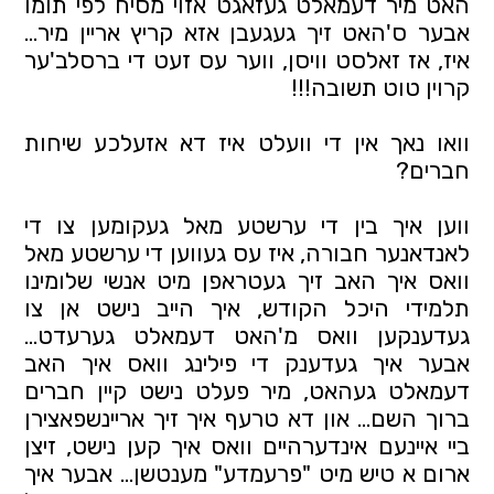
האט מיר דעמאלט געזאגט אזוי מסיח לפי תומו
אבער ס'האט זיך געגעבן אזא קריץ אריין מיר…
איז, אז זאלסט וויסן, ווער עס זעט די ברסלב'ער
קרוין טוט תשובה!!!
וואו נאך אין די וועלט איז דא אזעלכע שיחות
חברים?
ווען איך בין די ערשטע מאל געקומען צו די
לאנדאנער חבורה, איז עס געווען די ערשטע מאל
וואס איך האב זיך געטראפן מיט אנשי שלומינו
תלמידי היכל הקודש, איך הייב נישט אן צו
געדענקען וואס מ'האט דעמאלט גערעדט…
אבער איך געדענק די פילינג וואס איך האב
דעמאלט געהאט, מיר פעלט נישט קיין חברים
ברוך השם… און דא טרעף איך זיך אריינשפאצירן
ביי איינעם אינדערהיים וואס איך קען נישט, זיצן
ארום א טיש מיט "פרעמדע" מענטשן… אבער איך