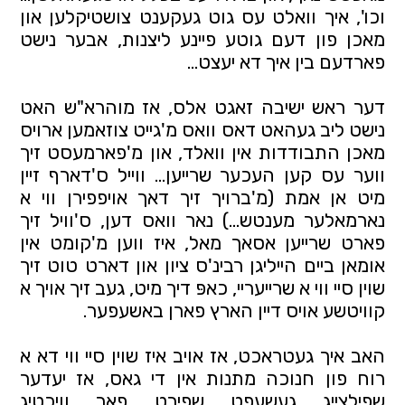
וכו', איך וואלט עס גוט געקענט צושטיקלען און
מאכן פון דעם גוטע פיינע ליצנות, אבער נישט
פארדעם בין איך דא יעצט...
דער ראש ישיבה זאגט אלס, אז מוהרא"ש האט
נישט ליב געהאט דאס וואס מ'גייט צוזאמען ארויס
מאכן התבודדות אין וואלד, און מ'פארמעסט זיך
ווער עס קען העכער שרייען… ווייל ס'דארף זיין
מיט אן אמת (מ'ברויך זיך דאך אויפפירן ווי א
נארמאלער מענטש...) נאר וואס דען, ס'וויל זיך
פארט שרייען אסאך מאל, איז ווען מ'קומט אין
אומאן ביים הייליגן רבינ'ס ציון און דארט טוט זיך
שוין סיי ווי א שרייעריי, כאפּ דיך מיט, געב זיך אויך א
קוויטשע אויס דיין הארץ פארן באשעפער.
האב איך געטראכט, אז אויב איז שוין סיי ווי דא א
רוח פון חנוכה מתנות אין די גאס, אז יעדער
שפילצייג געשעפט שפירט פאר וויכטיג