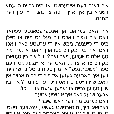
איך דאנק דעם אייבערשטן אז מיט גרויס סייעתא
דשמיא בין איך אויך זוכה צו נהנה זיין פון דער
מתנה.
איך האב געהאט אן אינטערעסאנטע עפיזאד
וואס איך שפיר וואלט זיך געלוינט מיט צו טיילן
מיט די לייענער. ממש אין די ערשטע פאר וואכן
וואס איך בין מקורב געווארן האט איינער מיר
געוואלט טשעפען, פארוואס? ווייל איך בין געווארן
מקורב צו א צדיק, האט ער אריינגעלייגט דעם
ספר "משיבת נפש" אין מיין טלית בייטל ביי שחרית.
ווען איך האב עס געזען איז מיר די בלוט ארויף אין
קאפ, שוין ווייטער… וואס וויל דער פון מיר? איך בין
שוין געווען גרייט צו נעמען יענעם און…. וכו'.
אבער שנעל כאפּ איך א טיפע אטעם…
וואס לערנט מיר דער ראש ישיבה?
בארואיג דיך, ס'גארנישט געשען, ענטפער נישט,
טו נישט, שלינג! אז איך האב זיך בארואיגט און מיין