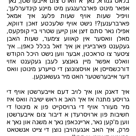
בלאט גמרא, נאך א ווארט צום אייבערשטן, נאך
אפאר מינוט פארברענגען מיט מיינע קינדערלעך,
וויפיל שעות אויף שעות פלעג איך אמאל
פארברענען?! נישט אויף שלעכטע זאכן דווקא,
אפילו נאר סתם זיצן און קייען שטרוי ביי קופקעס,
מאלן וואסער אין קאווע צימער, שעות האבן
געקענט פארבייגיין אן איך זאל בכלל כאפן… איך
ציטער צו טראכטן, אבער ווען נישט היכל הקודש
וואלט אפשר מיין גאנצע לעבן געקענט אזוי
דורכשמייסן אן אויסצונוצן די טייערע מינוטן וואס
דער אייבערשטער האט מיר געשאנקען.
איך דאנק און איך לויב דעם אייבערשטן אויף די
גרויסע מתנה אז איך האב א ראש ישיבה וואס איז
מיר מעורר אויף די גרויסקייט פון א מינוט! די
חשיבות פון ארויסרעדן א דיבור צום אייבערשטן
ווען מ'קען נאר, אריינכאפן נאך א משנה און נאך א
פרק, איך האב אנגעהויבן נוצן די צייט אנשטאט