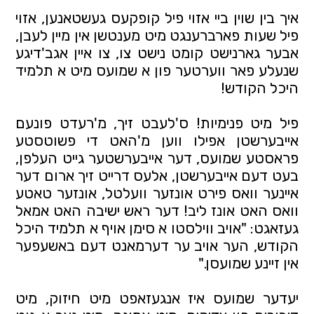
איך בין שוין ביי אזוי פיל קופקעס געשטאנען, אזוי
פיל שעות פארברענגט מיט מענטשן אין מיין לעבן,
אבער גארנישט קומט נישט צו, צו איין אגב'דיגע
שנעלע פאר ווערטער פון א שמועס מיט א תלמיד
היכל הקודש!
פיל מיט פנימיות! ס'לעבט זיך, מ'רעדט פונעם
אייבערשטן אפילו ווען מ'האט די פשוטסטע
פראסטע שמועס, דער אייבערשטער גייט העלפן,
בעט דעם אייבערשטן, אלעס דרייט זיך ארום דער
איינער וואס פירט אונזער וועלטל, אונזער טאטע
וואס האט אונז ליב! דער ראש ישיבה האט אמאל
געזאגט: "אויב ווילסטו א סימן אויף א תלמיד היכל
הקודש, הער אויב ער דערמאנט דעם באשעפער
אין זיינע שמועסן."
יעדער שמועס איז אנגעזאפט מיט חיזוק, מיט