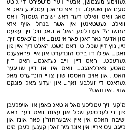
געוויסע מענטשן, אבער ווער ס'שפירט די גוטע
טעם און שטעלט זיך אפ טראכן עטליכע מאל א
טאג וואס וואלט דער ראש ישיבה געטון? וואס
וואלט געשטאנען אין אשר בנחל אויף אזא
מחשבה? צענדליגע מאל א טאג וויל זיך עפעס
טון אדער נאר זאגן פאר איינעם… און מ'כאפט זיך,
ניין, נוץ דיין שכל, טו דאס נישט, האלט דיך איין פון
זאגן… אפילו דו ביזט הונדערט און איין פראצענט
גערעכט… האט דיין ווייב געזאגט… האט דיין
טאטע פארלאנגט… וואס איז אז דיין שוויגער
האט… און אויב האסטו שוין צוויי הונדערט מאל
געזאגט די זעלבע זאך… און יעדע מאל פונקט
אזוי… איז וואס?
מ'קען זיך עטליכע מאל א טאג כאפן און אויפלעבן
פון די לעכטיגע שכל און עצות וואס דער ראש
ישיבה האלט אין איין איבערחזר'ן פאר אונז און
לייגט עס אריין אין אונז מיר זאלן קענען לעבן מיט