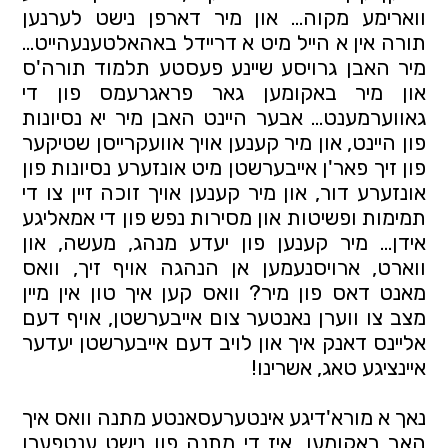
ווארימע מקוה… און מיר דארפן נישט לערנען
תורה אין א הייל מיט א דריידל באהאלטענעהייט…
מיר האבן גרויסע שיינע פעסטע תלמוד תורה'ס
און מיר באקומען גאר פראגרעמס פון די
גאווערמענט… אבער היינט האבן מיר יא נסיונות
פון היינט, און מיר קענען אויך אוועקרייסן שטיקער
פון זיך פאר'ן אייבערשטן מיט אונזערע נסיונות פון
אונזערע דור, און מיר קענען אויך זוכה זיין צו די
תמימות ופשיטות און מסירות נפש פון די אמאליגע
אידן… מיר קענען פון יעדע מנהג, מעשה, און
ווארט, ארויסנעמען אן הנהגה אויף זיך, וואס
מאנט דאס פון מיר? וואס קען איך טון אין מיין
מצב צו ווערן נאנטער צום אייבערשטן, אויף דעם
אליינס דאנק איך און לויב דעם אייבערשטן יעדער
איינציגע טאג, אשרינו!
נאך א מורא'דיגע אינטערעסאנטע מתנה וואס איך
האב באקומען, איז די מתנה פון נישט ענטפערן