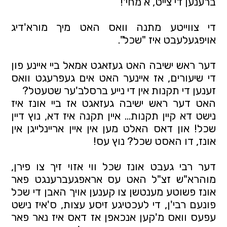
ברענען די צייט, א מחי'!
די צווייטע מתנה וואס האט מיך מורא'דיג
אויפגעלעבט איז "שכל".
דער ראש ישיבה האט געזאגט אמאל ביי איינע פון
די שיעורים, אז איינער האט אים געפרעגט וואס
זענען די תקנות אין די נייע ברסלב'ער שטעטל?
האט דער ראש ישיבה געזאגט אז ביי אונז איז
נישט דא קיין תקנות... איין תקנה איז דא, נוץ דיין
שכל! און דאס האלט מען אין איין אריינלייגן אין
אונז, דו האסט שכל? נוץ עס!
דער רבי געבט אונז שכל ווי אזוי זיך צו פירן,
מוהרא"ש זצ"ל האט עס אראפגעברענגט פאר
אונז פשוטע מענטשן צו קענען אויך האבן די שכל
פונעם רבי'ן, די לעכטיגע זיסע עצות, ס'איז נישט
עפעס וואס מ'קען אנכאפן אז דאס איז נאר פאר