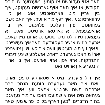
האב אזוי געדורשט צו קומען נאענטער צו היכל
הקודש, אז איך האב אויף גארנישט געקוקט, איך
בין אריין מיט פארמאכטע אויגן אן קיין
ערווארטונגען, איך זעץ מיר אוועק, איך האב נישט
געוואוסט פון וועלכע פלאנעט איך בין
אראפגעפאלן… א קארטאון ארטיסט וואלט דא
געמאלן סירקילס מיט שטערנס ארום מיין קאפ…
אבער ביז צוואנציג סעקונדעס האב איך געשפירט
ווי איך זיץ מיט מענטשן וואס איך קען שוין צוואנציג
יאר! מ'האט גערעדט דארט אזעלכע שיינע דיבורי
התחזקות, אזוי אפן, אזוי ווארעם, איך בין אריין
הונגעריג און ארויס זאט!
איך וויל צוענדיגן מיט א שטארקע טיפע ווארט
וואס איך האב געהערט פונעם מנהל הרב
אברהם משה שליט"א, אמאל ווען איך האב
געהאט מיט אים א שמועס האט ער מיר געזאגט
בתוך הדברים: "מען דארף בלייבן פריש מען טאר