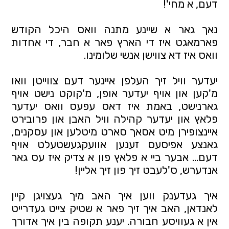
דעם, א מחי'!
נאך גאר א שיינע מתנה וואס היכל הקודש
פארמאגט איז די הארץ פאר א חבר, די אחדות
וואס איז דא צווישן אנשי שלומינו.
יעדער וויל זיך העלפן איינער דעם צווייטן וואו
מ'קען און אויף יעדער אופן, מ'קוקט נישט אויף
גארנישט, באמת איז דאס עפעס וואס יעדער
פלאץ און יעדער קהילה וויל האבן און פרובירט
איינצופירן מיט אסאך סארט מיטלען און עסקנים,
גאנצע אפיסעס זענען אוועקגעשטעלט אויף
דעם… אבער ביי א פלאץ פון א צדיק איז עס גאר
אנדערש, ס'לעבט זיך פון זיך אליין!
איך געדענק ווען איך האב מיך געצויגן קיין
לאנדאן, האב איך זיך פאר א שטיק צייט געדרייט
אין א געוויסע חבורה. יענע תקופה בין איך אדורך