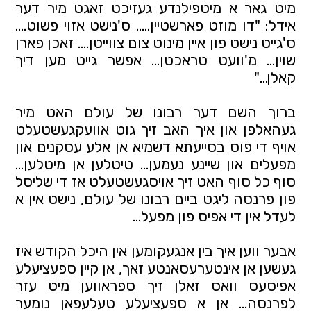
מיט גאר א מיטפילנדע געזיכט זאגט מיר דער
אידל: "דו מוזט פארשטיין..... ס'נישט אזוי פשוט....
ס'גייט נישט פון איין מינוט צום צווייטן.... זאכן פארן
שוין… מ'וועט טראכטן… אפשר גייט מען דיך
קאלן…"
ברוך השם דער רבונו של עולם האט מיר
געהאלפן און איך האב זיך גוט אוועקגעשטעלט
אויף די פוס בסייעתא דשמיא אן אלע עסקנים און
מפעלים און שיינע נעמען… טיטלען אן מיטלען…
סוף כל סוף האט זיך אויסגעשטעלט אז די שליסל
פון פרנסה ליגט ביים רבונו של עולם, נישט אין א
לעדל אין די אפיס פון מפעל…
אבער ווען איך בין אנגעקומען אין היכל הקודש איז
געשען אן אינטערעסאנטע זאך, אן קיין ספעציעלע
אפיסעס וואס זאלן זיך ספראווען מיט עזר
לפרנסה... אן א ספעציעלע טעלעפאן נומער