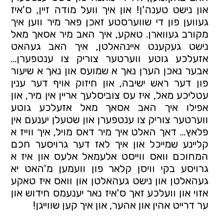
און נישט טענה'ן! און איך וועל מודה זיין, ס'איז
געווען פון די שווערסטע זאכן פאר מיר ווען איך
מקורב געווארן. טאקע, איך האב מיר אסאך מאל
נישט געקענט איינהאלטן, איך האב געהאט
אזעלכע גוטע ווערטער צוריק צו ענטפערן…
אבער נאכן הערן נאך א שמועס און נאך א שיעור
פון דער ראש ישיבה, און חיזוק אויף דער ענין
עטליכע מאל, איז עס צוביסלעך אריין אין מיר, און
אפילו איך האב אסאך מאל אזעלכע גוטע
ווערטער צוריק צו ענטפערן און שטעלן יענעם אין
פלאץ… דאך האלט איך מיר דאס מויל, איך ווייז א
קליינע שמייכל און איך לאז דער גרויסער חכם
המחוכם וואס ווייסט אלעמאל אלעס און איז א
גרויסע בקי וויסן קלאר פון וועמען מ'האט יא
געהאלטן און נישט געהאלטן און וואס איז טאקע
אזוי און וועלכע זאך ס'איז נאר יענעמס חידוש און
ער דרייט אהין און אהער, און איך קען שווייגן!