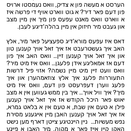
הערסט א מעשה פון א צדיק, וואס נעמסטו ארויס
פון דעם פאר דיר? א גוט ווארט אויף די פרשה איז
א ווארט וואס מאנט עפעס פון מיך אין מיין מצב
און געבט מיר חיזוק אין מיין בהלה'דיגע לעבן.
דאס איז עפעס מורא'דיג ספעציעל פאר מיר, אלץ
האב איך געשטרעבט אז איך זאל אויך קענען טון
און איך זאל אויך קענען זיין… וואס האב איך פון
דעם אז אמאליגע אידן פלעגן… וואס איז מיט מיר?
וואס וועט זיין מיט מיין נשמה? אזוי פיל דרשות
התעוררות פלעג איך אלץ צוזאמהערן און איך
פלעג ווערן דעפרעסט פון דעם, וואס איז מיט
מיך? איך וויל אויך… איך בין ממש געווען אין א מצב
יאוש פאר היכל הקודש אז איך זאל אויך קענען
פילן א טעם אין שבת, א טעם אין א בלאט גמרא,
אז איך זאל אויך קענען האבן מיין אייגענע מסירת
נפש מעשיות… ניין היינטיגע צייטן דארף מען נישט
האקן קיין אייז פאר א מקוה, מיר האבן א פיינע