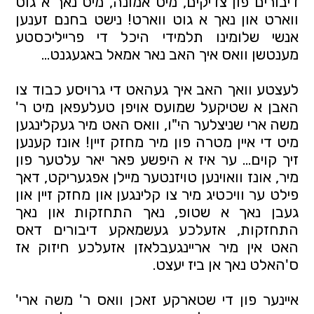
דיבורים פון צדיקים, מיט אמונה, מיט נאך א גוט
ווארט און נאך א גוט ווארט! נישט בחנם זענען
אנשי שלומינו תלמידי היכל די פרייליכסטע
מענטשן וואס איך האב נאר אמאל באגעגנט…
לעצטע וואך האב איך געהאט די גרויסע כבוד צו
האבן א שטיקעל שמועס אויפן טעלעפאן מיט ר'
משה ארי שניצלער הי"ו, וואס האט מיר געקלינגען
מיט די איין מטרה פון מיר מחזק זיין! אונז קענען
זיך קוים… ער איז א היפשע פאר יאר עלטער פון
מיר, אונז וואוינען טויזנטער מיילן אפגעריקט, דאך
פילט ער וויכטיג מיר צו קלינגען און מחזק זיין און
געבן נאך א שטופ, נאך התחזקות און נאך
התחזקות, אזעלכע געשמאקע דיבורים דאס
האט אין מיר אריינגעבלאזן אזעלכע חיזוק אז
ס'האלט נאך אן ביז יעצט.
איינער פון די שטארקע זאכן וואס ר' משה ארי'