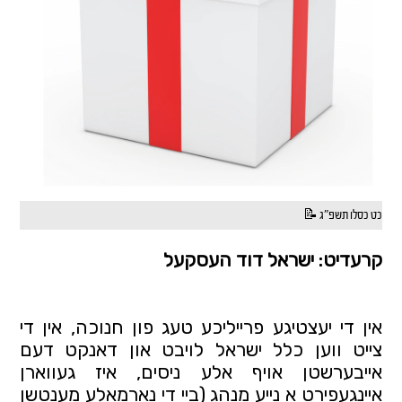
כט כסלו תשפ"ג 📝
קרעדיט: ישראל דוד העסקעל
אין די יעצטיגע פרייליכע טעג פון חנוכה, אין די
צייט ווען כלל ישראל לויבט און דאנקט דעם
אייבערשטן אויף אלע ניסים, איז געווארן
איינגעפירט א נייע מנהג (ביי די נארמאלע מענטשן