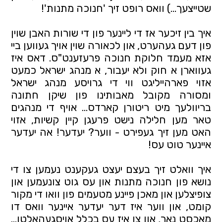
שטייצעך...) וואס רופט זיך 'חנוכה מתנות'!
איך בין זיכער אז די ליינער פון די שורות האבן שוין
פון דעם געהערט, און לכאורה שוין אויך געווען ביי
אזא מעמד חלוקת חנוכה פרעזענט"ס. דאס איז
געווארן א חוק ולא יעבור, א מנהג ישראל כמעט
אזוי פארהייליגט ווי די גרויסע מנהג ישראל
ומסורה מקובל מאבותינו פון שיקן חתונה
בריוולעך מיט ריטורן קארדס… אויף די מנהגים
טאר מען חלילה נישט פרעגן קיין קשיות, אזוי
האט מען זיך געפירט - ווער? יעדער! אה יעדער
איינער טוט עס!
איך וואלט זיך בעצם יעצט געקענט נעמען צו די
נושא פון חנוכה מתנות און עס גוט צונעמען און
צופיצלען און מאכן פיינע מטעמים פון וואו די מקור
קומט, און ווער איז דער יעדער איינער וואס דו
מאכסט נאך, און צו איז עס בכלל אויסגעהאלטן…