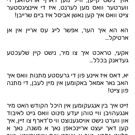
ווערטער וואס מען לערנט, איז די איינציגסטער
צייט וואס איך קען נאשן אביסל איז ביים שרייבן!
הא הא איך הער, אפשר לייג עס אריין אין אן
ארטיקל...
אקעי, טראכט איך צו מיר, נישט קיין שלעכטע
געדאנק בכלל...
יא, דאס איז איינע פון די גרעסטע מתנות וואס איך
האב נאר אמאל באקומען אין מיין לעבן, די מתנה
פון צייט!
זייט איך בין אנגעקומען אין היכל הקודש האט מיר
אנגעהויבן וויי טוהן יעדע מינוט וואס גייט לאיבוד
און ווערט נישט אויסגענוצט ווי ס'דארף צו זיין, איך
קען דאך יעצט אריינכאפן נאך א משנה, נאך א