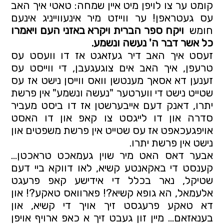
קומט ער צו לויפן מיט איין שמחה: טאטי איך האב 
עס געטראפן! ער ווייזט מיר אינעווייניג אינעם 
חומש  
ויקח ספר הברית ויקרא באזני העם ויאמרו 
כל אשר דבר ה' נעשה ונשמע.   
זעסט איך האב דיר געזאגט אז דו וועסט עס 
טרעפן, איך האב אים צוגעגעבן, די ווייסט עס 
זענען דא אסאך מענטשן וואס ווייסן נישט אז עס 
שטייט נישט די ווערטער "נעשה ונשמע" אין פרשת 
יתרו, דאנק דעם אייבערשטן אז דו ביסט מעביר 
סדרה און דו לייגסט צו קאפ און דו האסט 
אויפגעכאפט אז עס שטייט אין פרשת משפטים און 
נישט אין פרשת יתרו.
אבער דאס האט מיר שוין געמאכט טראכטן… 
קענסט די באקאנטע קשיא, לאו דווקא ביי דעם 
שטיקל, נאר בכלל די אידישע קאפ פרעגט 
אלעמאל, הא גופא קשיא?! פארוואס טאקע?! און 
דא טאקע פרעגסט זיך אויך די קשיא, און 
בענאזאם… מיין זון געבט זיך א כאפ ארויף אויפן 