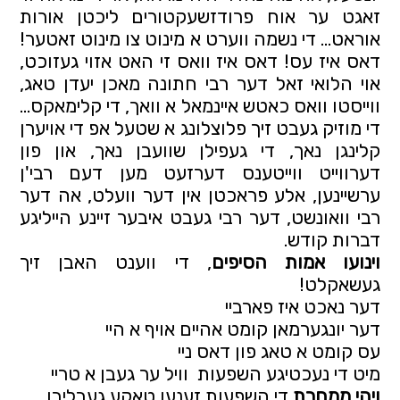
זאגט ער אוח פרודזשעקטורים ליכטן אורות 
אוראט… די נשמה ווערט א מינוט צו מינוט זאטער! 
דאס איז עס! דאס איז וואס זי האט אזוי געזוכט, 
אוי הלואי זאל דער רבי חתונה מאכן יעדן טאג, 
ווייסטו וואס כאטש איינמאל א וואך, די קלימאקס… 
די מוזיק געבט זיך פלוצלונג א שטעל אפ די אויערן 
קלינגן נאך, די געפילן שוועבן נאך, און פון 
דערווייט ווייטענס דערזעט מען דעם רבי'ן 
ערשיינען, אלע פראכטן אין דער וועלט, אה דער 
רבי וואונשט, דער רבי געבט איבער זיינע הייליגע 
דברות קודש.
וינועו אמות הסיפים
, די ווענט האבן זיך 
געשאקלט!
דער נאכט איז פארביי
דער יונגערמאן קומט אהיים אויף א היי
עס קומט א טאג פון דאס ניי
מיט די נעכטיגע השפעות  וויל ער געבן א טריי 
ויהי ממחרת 
די השפעות זענען טאקע געבליבן,