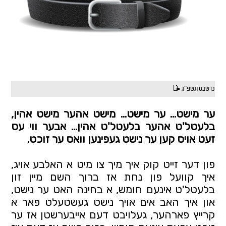
כו שבט תשפ"ג 📝
ער מישט… ער מישט… מישט אהער מישט אהין, 
בלעטל'ט אהער בלעטל'ט אהין… אבער ווי עס 
זעט אויס קען ער נישט געפינען וואס ער זוכט.
פון דער זייט קוק איך מיך צו מיט א האלבע אויג, 
איך קוועל פון נחת אז ברוך השם מיין זון 
בלעטל'ט אינעם חומש, א בחינה האט ער נישט, 
און איך האב אים אויך נישט געשטעלט פאר א 
קרייץ פארהער, געלויבט דעם אייבערשטן אז ער 