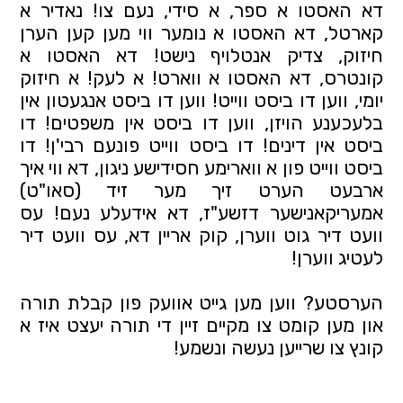
דא האסטו א ספר, א סידי, נעם צו! נאדיר א 
קארטל, דא האסטו א נומער ווי מען קען הערן 
חיזוק, צדיק אנטלויף נישט! דא האסטו א 
קונטרס, דא האסטו א ווארט! א לעק! א חיזוק 
יומי, ווען דו ביסט ווייט! ווען דו ביסט אנגעטון אין 
בלעכענע הויזן, ווען דו ביסט אין משפטים! דו 
ביסט אין דינים! דו ביסט ווייט פונעם רבי'ן! דו 
ביסט ווייט פון א ווארימע חסידישע ניגון, דא ווי איך 
ארבעט הערט זיך מער זיד (סאו"ט) 
אמעריקאנישער דזשע"ז, דא אידעלע נעם! עס 
וועט דיר גוט ווערן, קוק אריין דא, עס וועט דיר 
לעטיג ווערן!
הערסטע? ווען מען גייט אוועק פון קבלת תורה 
און מען קומט צו מקיים זיין די תורה יעצט איז א 
קונץ צו שרייען נעשה ונשמע!