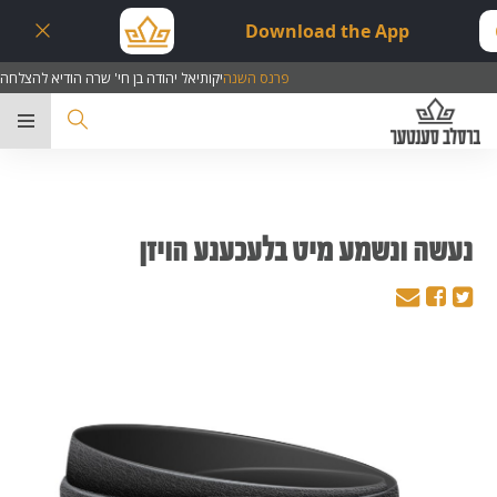
Download the App
פרנס השנה
יקותיאל יהודה בן חי' שרה הודיא להצלחה
ער
נעשה ונשמע מיט בלעכענע הויזן