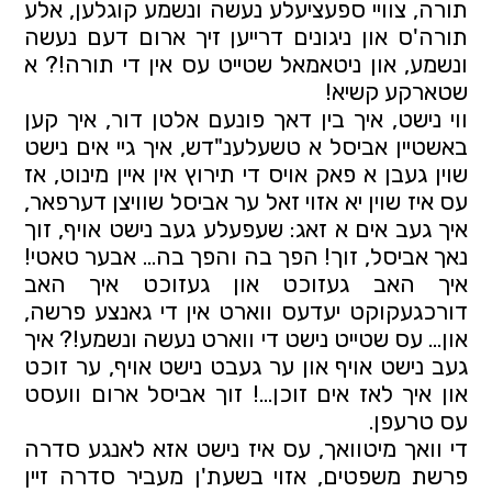
תורה, צוויי ספעציעלע נעשה ונשמע קוגלען, אלע 
תורה'ס און ניגונים דרייען זיך ארום דעם נעשה 
ונשמע, און ניטאמאל שטייט עס אין די תורה!? א 
שטארקע קשיא!
ווי נישט, איך בין דאך פונעם אלטן דור, איך קען 
באשטיין אביסל א טשעלענ"דש, איך גיי אים נישט 
שוין געבן א פאק אויס די תירוץ אין איין מינוט, אז 
עס איז שוין יא אזוי זאל ער אביסל שוויצן דערפאר, 
איך געב אים א זאג: שעפעלע געב נישט אויף, זוך 
נאך אביסל, זוך! הפך בה והפך בה… אבער טאטי! 
איך האב געזוכט און געזוכט איך האב 
דורכגעקוקט יעדעס ווארט אין די גאנצע פרשה, 
און… עס שטייט נישט די ווארט נעשה ונשמע!? איך 
געב נישט אויף און ער געבט נישט אויף, ער זוכט 
און איך לאז אים זוכן…! זוך אביסל ארום וועסט 
עס טרעפן.
די וואך מיטוואך, עס איז נישט אזא לאנגע סדרה 
פרשת משפטים, אזוי בשעת'ן מעביר סדרה זיין 