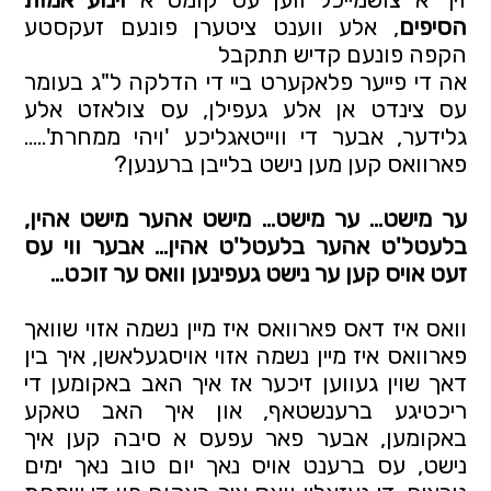
הסיפים
, אלע ווענט ציטערן פונעם זעקסטע 
הקפה פונעם קדיש תתקבל
אה די פייער פלאקערט ביי די הדלקה ל"ג בעומר 
עס צינדט אן אלע געפילן, עס צולאזט אלע 
גלידער, אבער די ווייטאגליכע 'ויהי ממחרת'..... 
פארוואס קען מען נישט בלייבן ברענען? 
ער מישט… ער מישט… מישט אהער מישט אהין, 
בלעטל'ט אהער בלעטל'ט אהין… אבער ווי עס 
זעט אויס קען ער נישט געפינען וואס ער זוכט…
וואס איז דאס פארוואס איז מיין נשמה אזוי שוואך 
פארוואס איז מיין נשמה אזוי אויסגעלאשן, איך בין 
דאך שוין געווען זיכער אז איך האב באקומען די 
ריכטיגע ברענשטאף, און איך האב טאקע 
באקומען, אבער פאר עפעס א סיבה קען איך 
נישט, עס ברענט אויס נאך יום טוב נאך ימים 