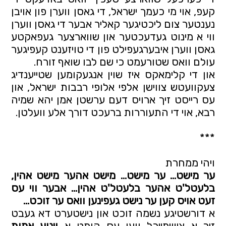
קעפ, אוי מי כעמך ישראל, די גאסן ווערן פון אויבן 
נענטער צום ליכטיגער קאליר אבער די גאסן ווערן 
ווי א מינוט געדעכטער און שווארצער געפאקטע 
גאסן ווערן איבערגעפילט פון די טויזענט קעפיגער 
עולם וואס שטורעמט כי שם לבו שואף זורח.
און די קלימאקס איז שוין אנגעקומען שטייענדיג 
צעקוועטש צווישן אלפי אלופי רבבות ישראל, און 
עס רייסט זיך ארויס דעם ערשטן אמן יהא שמיה 
רבא, אוי די התעוררות ברעכט דורך אלע וועלטן.
***
ויהי ממחרת 
ער מישט… ער מישט… מישט אהער מישט אהין, 
בלעטל'ט אהער בלעטל'ט אהין… אבער ווי עס 
זעט אויס קען ער נישט געפינען וואס ער זוכט…
א דורשטיגע נשמה זוכט און נישטערט דא געבט 
זיך א צושמייכל ווען עס קומט א 
וינוע אמות 