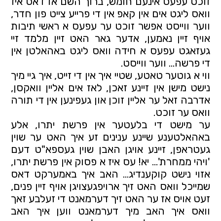
זוכט עפעס אינעם חומש, ברוך השם אז דאס איז 
וואס ליגט אים אין קאפ אין די פרייע צייט פון חדר, 
ווער ווייסט אפשר זוכט ער עפעס א ראשי תיבות 
אויף זיין נאמען, אדער גאר האט זיין מלמד זיי 
געזאגט עפעס א חידה וואס ליגט באהאלטן אין 
די פרשה… ווער ווייסט.
ווי א גוטער טאטע, שטיי איך אין די זייט, איך גיי מיך 
נישט מישן אין זיינע זאכן, לאז אים אליין וואקסן, 
אדרבה זאל ער אליין זוכן און געפינען אין די תורה 
וואס ער זוכט.
ער מישט די בלעטער אין פרשת יתרו, אלע 
באהאלטענע שיינע ענינים זע איך האט ער שוין 
געטראפן, זיינע אויגן האבן שוין געספא"ט דעם 
'ויהי ממחרת'... יא! עס איז א פסוק אין פרשת יתרו, 
אזוי נישט קוקענדיג… האב איך באמערקט דאס 
שמייכל וואס האט זיך ארויפגעצויגן אויף זיין פנים, 
זעט אויס אז ער האט זיך דערמאנט די זעלבע זאך 
וואס איך האב מיך דערמאנט ווען איך האב 