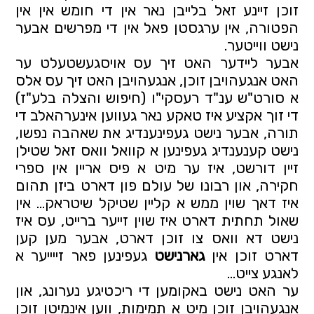
זוכן זיינע זאל בלייבן נאר אין די חומש אין אין 
הפטורה, אין ערגסטן פאל אין די מפרשים אבער 
נישט ווייטער.
אבער ליידער האט זיך עס אויסגעשטעלט ער 
האט אנגעהויבן זוכן, אנגעהויבן האט זיך עס אלס 
א סורט"ש ענ"ד רעסקי"ו (חיפוש והצלה בלע"ז) 
די זוך אקציע איז טאקע נאר געווען אינערהאלב די 
תורה, אבער נישט געפינענדיג את שאהבה נפשו, 
נישט קענענדיג געפינען א קוואל וואס זאל שטילן 
זיין דורשט, איז ער מיט א פיס אריין אין ספרי 
חקירה, און רבונו של עולם פון דארט ביזן תהום 
איז דאך שוין ממש א קליין שטיקל שיטראק… אין 
שאול תחתית דארט איז שוין זייער ברייט, עס איז 
נישט דא וואס צו זוכן דארט, אבער מען קען 
דארט זוכן אין 
גארנישט 
געפינען פאר זייייער א 
לאנגע צייט… 
ער האט נישט באקומען די ריכטיגע נערונג, און 
אנגעהויבן זוכן מיט א תמימות, ווען אינמיטן זוכן 