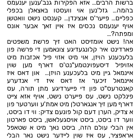
ברשות הרבים… אזא הפקירות גנב'ענען יענעמס 
בהמה… גזל'נען אוי וועסטו באצאלן בכפלי 
כפליים… פייער'ס אנצינדן… קענסט נישט וואטשן 
אויף יענעמס נכסים איז איין זאך אבער אונס 
ומפתה?...
אה! נישט אומזיסט האט זיך פרשת משפטים 
פארדינט איר קלונגעדיגע צונאמען די פרשה פון 
בלעכענע הויזן, אוי מיט אזוי פיל אכזבות מיט 
אזויפיל דיסעפוינטמע"נט'ס דארף מען שוין 
איינמאל גיין מיט בלעכענע הויזן…  און דאס איז 
איינמאל זיכער אז דאס איז די אנדערע 
קאנטרעס"ט פון די פייערדיגע מתן תורה, עס 
פינלקט נישט, עס פייערט נישט, אויף אזא צייט 
דארף מען זיך אנגארטלן מיט אמת'ע ווערטער פון 
א צדיק, הערן דעם קול פונעם צדיק: ווי דו ביסט, 
ווער דו ביסט, ביסט אויסגעלאשן, ביסט פארטון 
אין הבלי עולם הזה, ביסט נאך מיט א שטאפל 
אראפציר, עס איז שוין ליידער נישט נאר הבלי 