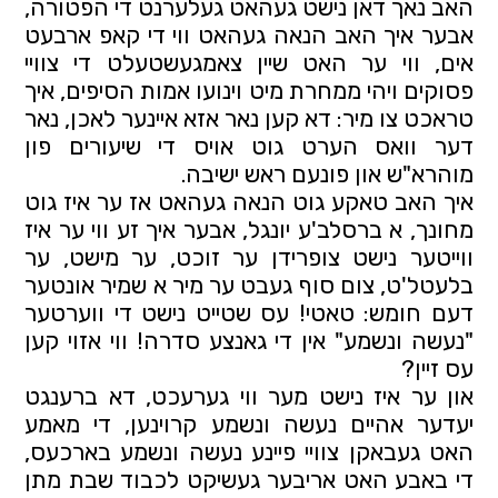
האב נאך דאן נישט געהאט געלערנט די הפטורה, 
אבער איך האב הנאה געהאט ווי די קאפ ארבעט 
אים, ווי ער האט שיין צאמגעשטעלט די צוויי 
פסוקים ויהי ממחרת מיט וינועו אמות הסיפים, איך 
טראכט צו מיר: דא קען נאר אזא איינער לאכן, נאר 
דער וואס הערט גוט אויס די שיעורים פון 
מוהרא"ש און פונעם ראש ישיבה.
איך האב טאקע גוט הנאה געהאט אז ער איז גוט 
מחונך, א ברסלב'ע יונגל, אבער איך זע ווי ער איז 
ווייטער נישט צופרידן ער זוכט, ער מישט, ער 
בלעטל'ט, צום סוף געבט ער מיר א שמיר אונטער 
דעם חומש: טאטי! עס שטייט נישט די ווערטער 
"נעשה ונשמע" אין די גאנצע סדרה! ווי אזוי קען 
עס זיין?
און ער איז נישט מער ווי גערעכט, דא ברענגט 
יעדער אהיים נעשה ונשמע קרוינען, די מאמע 
האט געבאקן צוויי פיינע נעשה ונשמע בארכעס, 
די באבע האט אריבער געשיקט לכבוד שבת מתן 