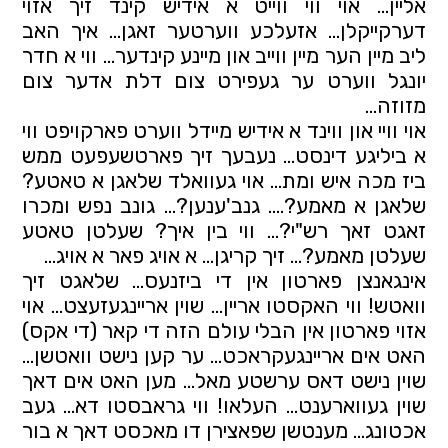
אליין… אוי ווי ווייט א אידיש קינד זיך אזוי 
דערקייקלן… אזעלכע ווערטער זאגן… איך האב 
ליב מיין הער מיין ווייב און מיינע קינדער… ווי א חדר 
יונגל ווערט ער געפירט צום דלת אדער צום 
מזוזה… 
אוי וויי און ווינד א אידיש מיידל ווערט פארקויפט ווי 
א ביליגע דינסט… נעבעך זיך פארטשעפעט ממש 
ביז מכה איש ומת… אוי געוואלד שלאגן א טאטע? 
שלאגן א מאמע?.... גנב'ענען?… גונב נפש ומכרו 
זאגט זאך רש"י?… ווי בין איך? שעלטן טאטע 
שעלטן מאמע?… זיך קריגן… א אויג פאר א אויג…
אינגאנצן פארטון אין די ביזנעס… שלאגט זיך 
וואטש! ווי האקסטו אריין… שוין אריינגעזעצט… אוי 
אזוי פארטון אין הבלי עולם הזה די קאר (די אקס) 
האט אים אריינגעקראכט… ער קען נישט וואטשן… 
שוין נישט דאס ערשטע מאל… מען האט אים דאך 
שוין געווארענט… העלאו! ווי גראבסטו דא… געב 
אכטונג… מענטשן שפאצירן דו מאכסט דאך א בור 