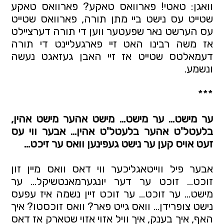
וואגן: טאטי! פארוואס טאקע? פארוואס טאקע 
שטייט עס נישט ביי מתן תורה, פארוואס שטייט 
עס הערשט נאר שפעטער ווען די תורה דערציילט 
אז משה רבינו האט זיי פארגעליינט די תורה 
דעמאלטס שטייט אז זיי האבן געזאגט נעשה 
ונשמע.
***
ער מישט… ער מישט… מישט אהער מישט אהין, 
בלעטל'ט אהער בלעטל'ט אהין… אבער ווי עס 
זעט אויס קען ער נישט געפינען וואס ער זיכט…
אבער פיל ווייטאגליכער ווי דאס וואס מיין זון 
זוכט… זוכט ער דער יונגערמאנטשיקל… ער 
מישט… ער זוכט… ער זוכט זיין נשמה איז עפעס 
נישט צופרידן… וואס גייט פאר? וואס זוכסטו? איך 
האף, איך בענק, איך וויל אזוי אזוי שטארק אז דאס 