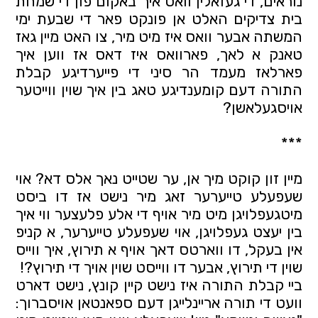
נוראים, די געזאלין וואס איך באקום פון די שמחת 
בית צדיקים האלט אן פונקט פאר די שבעת ימי 
המשתה אבער וואס איז מיט מיר, צו האט מיין גאז 
טאנק א לאך, פארוואס איז דאס אז ווען איך 
פארלאז מעמד הר סיני די פייערדיגע קבלת 
התורה דעם קומענדיגע טאג בין איך שוין ווייטער 
אויסגעלאשן?
***
מיין זון קוקט מיך אן, ער שטייט נאך אלס דא? אוי 
שעפעלע טייערער זאג מיר נישט אז דו ביסט 
מיטגעפלויגן מיט מיר אויף די אלע פלעצער ווי איך 
בין יעצט געפלויגן, אוי שעפעלע טייערער, א קניפ 
אין בעקל, דו ווארטס דאך אויף א תירוץ, איך ווייס 
שוין די תירוץ, אבער דו ווייסט שוין אויך די תירוץ?! 
ביי קבלת התורה איז נישט קיין קונץ, נישט דארט 
וועט די תורה אריינלייגן דעם ספאנטאן אויסברוך: 