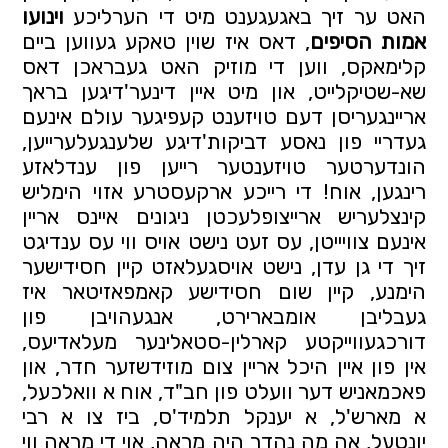
האט ער זיך באגעגענט מיט די הערליכע 
וינועו 
אמות הסיפים
, דאס איז שוין טאקע געווען ביים 
קלימאקס, ווען די מוזיק האט געבראכן דאס 
שא-שטיקלייט, און מיט איין דינער'דיגען בראך 
אריינגעריסן דעם טויזענט קעפיגער עולם אינעם 
געדריי פון נאסע דביקות'דיגע שלענגעלערייען, 
הונדערטער טויזענטער רייען פון ענדלאזע 
רינגען, אוח! די רייכע ארקעסטרע אזוי הימליש 
קינצלעריש ארייצופלעכטן ניגונים איינס אריין 
אינעם צוויייטן, עס זעט נישט אויס ווי עס ענדיגט 
זיך די גן עדן, נישט אויסגעלאזט קיין חסידישער 
הימנע, קיין שום חסידישע קאמפאזיטאר איז 
געבליבן אומבארירט, אנגעהויבן פון 
דורכגעווייקטע קארלין-סטאלינער מעלאדיעס, 
אין פון איין היכל אריין צום מוזידשזער חדר, און 
פאכמאניש דער וועלט פון חב"ד, אוח א וואלכעל, 
א מארש'ל, א יענקל תלמיד'ס, ביז צו א רבי 
יונטעל, אה מה נהדר היה מראה, אוי די מראה ווי 