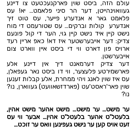
עולם הזה, ביסט שוין פארקנעכטעט צו דיינע 
געוואוינהייטן, דער הר סיני פלאמט… יא! עס 
פלאמט גאר א אנדערע פייער, עס טוט זיך 
אנדערע  קולות וברקים… עס שטורעמט די מוח 
נישט קיין איד נישט קיין גוי, הער די קול פונעם 
צדיק: דער אייבערשטער איז דא! כאפ אריין רעד 
ארויס פון דארט ווי די ביסט איין ווארט צום 
אייבערשטן.
דער צדיק דערמאנט דיך אין דיינע אלע 
פארשמירטע פלעצער, ווי דו ביסט נאר געפאלן, 
עס איז שוין לאנג ויהי ממחרת, אלע קבלות זענען 
שוין פאר'ראסט'עט (פארדזשאוועט) געווארן, נו? 
נו? 
ער מישט… ער מישט… מישט אהער מישט אהין, 
בלעטל'ט אהער בלעטל'ט אהין… אבער ווי עס 
זעט אויס קען ער נישט געפינען וואס ער זוכט…