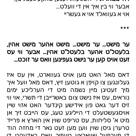
אבער ווי בין איך אין די וועלט…
אוי א געוואלד אוי א געשריי
***
ער מישט… ער מישט… מישט אהער מישט אהין, 
בלעטל'ט אהער בלעטל'ט אהין… אבער ווי עס 
זעט אויס קען ער נישט געפינען וואס ער זוכט…
דאס מאל האט מען אויס געווארט, אין עס איז 
געלונגען צו קויפן א גוטען זיץ, דאס מאל וועל איך 
מיך זעטיגן מיין נשמה מיט די הערליכע ימים 
נוראים, עס איז נישט צום באשרייבן די תשרי, אוי ווי 
זיס דער גאט פון אידישע קינדער האט אזוי שיין 
אויסגעשטעלט די הייליגע טעג, עס הייבט זיך אן 
מיט א' סליחות, עס טריפט שוין אין הארץ א פרייד 
טרערן גיסן שוין ווען מען זעט נאר די מחזה הוד 
די פערפעל שווארצע טעפיך וואס באדעקט די 