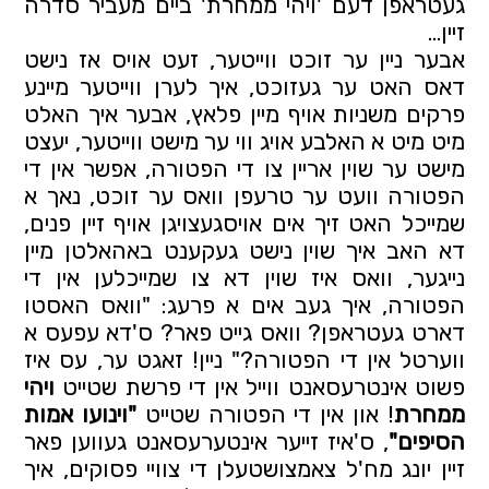
געטראפן דעם 'ויהי ממחרת' ביים מעביר סדרה 
זיין… 
אבער ניין ער זוכט ווייטער, זעט אויס אז נישט 
דאס האט ער געזוכט, איך לערן ווייטער מיינע 
פרקים משניות אויף מיין פלאץ, אבער איך האלט 
מיט מיט א האלבע אויג ווי ער מישט ווייטער, יעצט 
מישט ער שוין אריין צו די הפטורה, אפשר אין די 
הפטורה וועט ער טרעפן וואס ער זוכט, נאך א 
שמייכל האט זיך אים אויסגעצויגן אויף זיין פנים, 
דא האב איך שוין נישט געקענט באהאלטן מיין 
נייגער, וואס איז שוין דא צו שמייכלען אין די 
הפטורה, איך געב אים א פרעג: "וואס האסטו 
דארט געטראפן? וואס גייט פאר? ס'דא עפעס א 
ווערטל אין די הפטורה?" ניין! זאגט ער, עס איז 
פשוט אינטרעסאנט ווייל אין די פרשת שטייט 
ויהי 
ממחרת
! און אין די הפטורה שטייט 
"וינועו אמות 
הסיפים"
, ס'איז זייער אינטערעסאנט געווען פאר 
זיין יונג מח'ל צאמצושטעלן די צוויי פסוקים, איך 