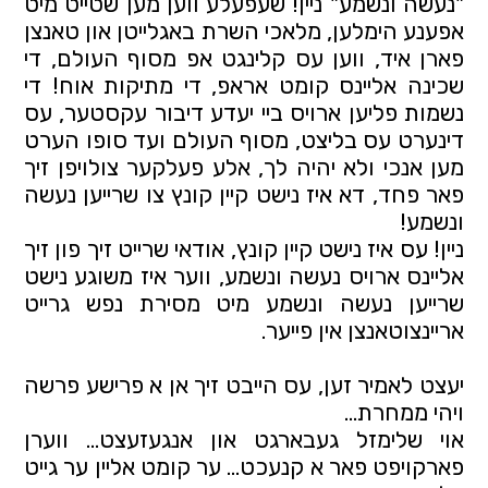
"נעשה ונשמע" ניין! שעפעלע ווען מען שטייט מיט 
אפענע הימלען, מלאכי השרת באגלייטן און טאנצן 
פארן איד, ווען עס קלינגט אפ מסוף העולם, די 
שכינה אליינס קומט אראפ, די מתיקות אוח! די 
נשמות פליען ארויס ביי יעדע דיבור עקסטער, עס 
דינערט עס בליצט, מסוף העולם ועד סופו הערט 
מען אנכי ולא יהיה לך, אלע פעלקער צולויפן זיך 
פאר פחד, דא איז נישט קיין קונץ צו שרייען נעשה 
ונשמע!
ניין! עס איז נישט קיין קונץ, אודאי שרייט זיך פון זיך 
אליינס ארויס נעשה ונשמע, ווער איז משוגע נישט 
שרייען נעשה ונשמע מיט מסירת נפש גרייט 
אריינצוטאנצן אין פייער.
יעצט לאמיר זען, עס הייבט זיך אן א פרישע פרשה 
ויהי ממחרת…
אוי שלימזל געבארגט און אנגעזעצט… ווערן 
פארקויפט פאר א קנעכט… ער קומט אליין ער גייט 