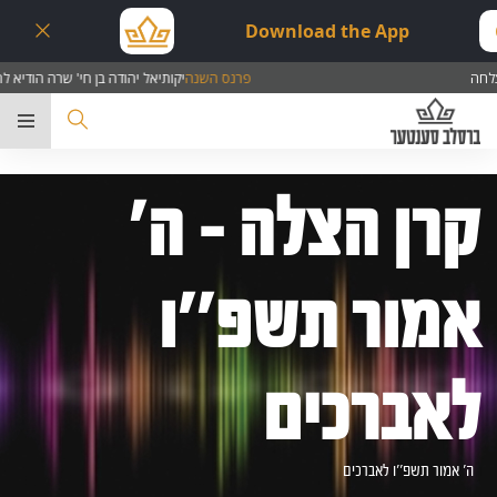
Download the App
פרנס השנה
יקותיאל יהודה בן חי' שרה הודיא להצלחה
ער
קרן הצלה - ה'
אמור תשפ''ו
לאברכים
ה' אמור תשפ''ו לאברכים