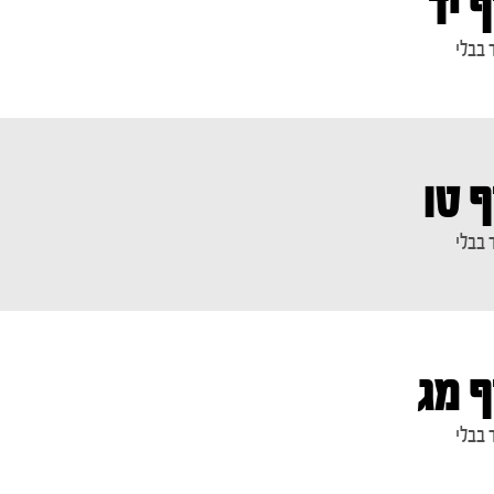
 יד
 בבלי
ף טו
 בבלי
ף מג
 בבלי