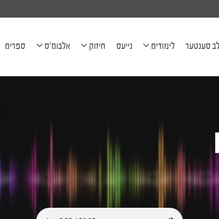
אל יהודה בן חי' שרה הודיא להצלחה
ב סענטער
לימודים
נייעס
חיזוק
אלבום'ס
ספרים
לוח השיעורים
פראגעס
בילדער
בריוון
קליפּס
מכתב יומי
שיעורים
ארטיקלען
אודיאו שיעורים
היכל הנגינה