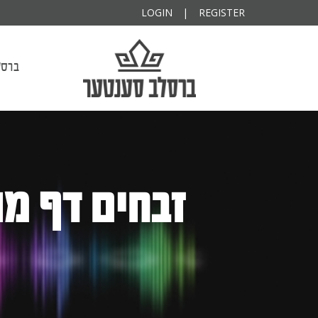
הודיא להצלחה
פרנס השנה
יקותי
LOGIN
|
REGISTER
ברסלב סענטער
ברסל
זבחים דף מו