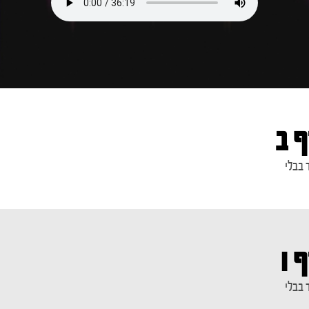
ף ב
 בבלי
 ו
 בבלי