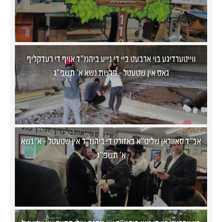
ווייטערדיגע בוי ארבעט ביי די נייע ביהמ"ד אויף די רעדקליף
גאס אין שטעטל - פרשת נשא א' תשפ"ג
אב“ד סאווראן שליט“א באזוכט די ביהמ"ד אין שטעטל - א' נשא
א' תשפ"ג