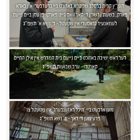
דומ“ץ קרית ברסלב שליט“א באזוכט ביי ברעדבערי אין בארא
פארק, בשעת‘ן כשר‘ן די קאך וואס גייט פארקויפן עסן ביים נייעם
לעמאנעיד גראסערי אין שטעטל - ד' נשא א' תשפ"ג
דער ראש ישיבה באזוכט ביים נייעם בית המדרש אין אילן החיים
קאנטרי - ערב שבועות תשפ"ג
מען ארבעט ביי 'היכל ראזענבערג' אין שטעטל צו
פרעימען די דאך - ב' נשא תשפ"ג