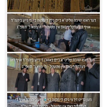
דער ראש ישיבה שליט"א ביים גיסן די מקוה ביי די נייע ביהמ"ד
אויף די רעדקליף גאס אין שטעטל - ה' נשא ב' תשפ"ג
דער ראש ישיבה שליט"א ביים באזוכן די נייע ביהמ"ד אויף די
רעדקליף גאס אין שטעטל - ה' נשא ב' תשפ"ג
מען גרייט זיך צי גיסן די מקוה ביי די נייע ביהמ"ד אויף די
רעדקליף גאס אין שטעטל - פרשת נשא תשפ"ג