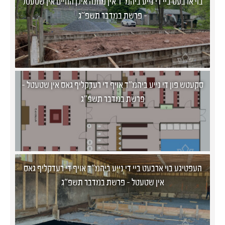
בוי ארבעט ביי די נייע ביהמ"ד אין מחנה אילן החיים אין שטעטל
- פרשת במדבר תשפ"ג
סקעטש פון די נייע ביהמ"ד אויף די רעדקליף גאס אין שטעטל -
פרשת במדבר תשפ"ג
העפטיגע בוי ארבעט ביי די נייע ביהמ"ד אויף די רעדקליף גאס
אין שטעטל - פרשת במדבר תשפ"ג