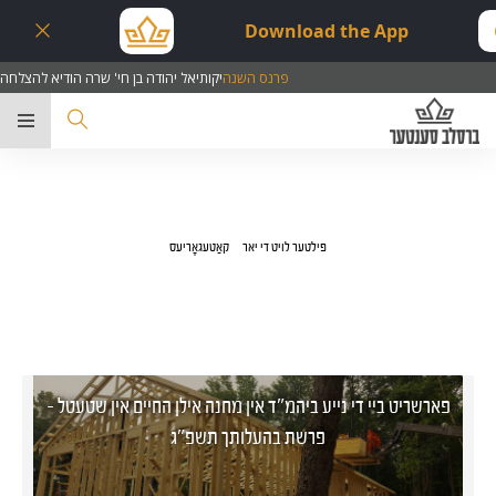
Download the App
פרנס השנה
יקותיאל יהודה בן חי' שרה הודיא להצלחה
ער
פילטער לויט די יאר
קאַטעגאָריעס
פארשריט ביי די נייע ביהמ"ד אין מחנה אילן החיים אין שטעטל -
פרשת בהעלותך תשפ"ג