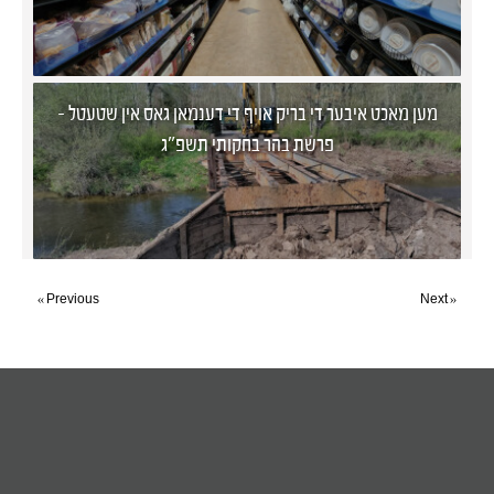
מען מאכט איבער די בריק אויף די דענמאן גאס אין שטעטל -
פרשת בהר בחקותי תשפ"ג
« Previous
Next »