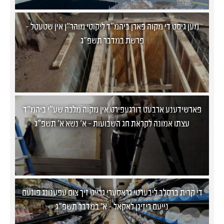
מען גיסט די מקוה פארן ביהמ"ד ליקוטי מוהר"ן אין שטעטל -
פרשת במדבר תשפ"ג
פארשידענע ארבעט דורגעפירט אין מקוה מלכה שע"י ביהמ"ד
עצתו אמונה לקראת חג השבועות - א' נשא א' תשפ"ג
די קרית ברסלב ליבערטי גראסערי גרייט זיך צום עפענונג פונעם
נייעם ריזיגן לאקאל - א' במדבר תשפ"ג