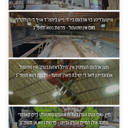
ווייטערדיגע בוי ארבעט ביי די נייע ביהמ"ד אויף די רעדקליף
גאס אין שטעטל - פרשת נשא תשפ"ג
מען ארבעט העפטיג אין 'היכל ראזענבערג' אין שטעטל
אנצוגרייטן פאר די ישיבה פארן זומער - פרשת נשא תשפ"ג
סיין וואס וועט ווערן בעז"ה אוועקגעשטעלט ביים קאנטרי
מחנה אילן החיים ווערט גרייט - פרשת נשא א' תשפ"ג