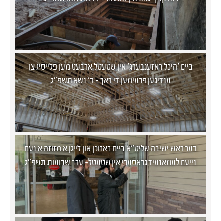
ביים 'היכל ראזענבערג' אין שטעטל ארבעט מען פלייסיג צו
ענדיגען פרעימען די דאך - ד' נשא תשפ"ג
דער ראש ישיבה שליט"א ביים באזוכן און לייגן א מזוזה אינעם
נייעם לעמאנעיד גראסערי אין שטעטל- ערב שבועות תשפ"ג