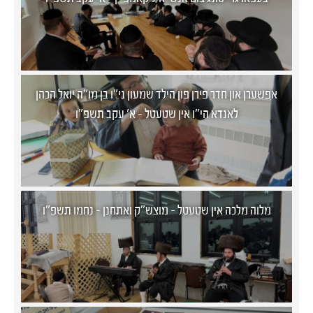
אפשערן און חדר פירן פון הילד שמעון ני"ו בן מו"ה יואל הכהן
לאנדא הי"ו אין שטעטל - א' עקב תשפ"ו
מלוה מלכה אין שטעטל - מוצש"ק ואתחנן - נחמו תשפ"ו