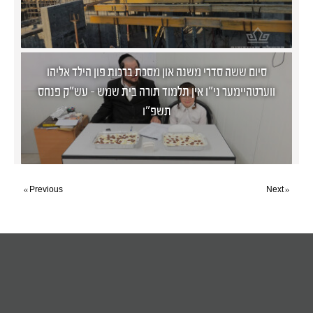
סיום ששה סדרי משנה און מסכת ברכות פון הילד אליהו
ווערטהיימער ני"ו אין תלמוד תורה בית שמש - עש"ק פנחס
תשפ"ו
« Previous
Next »