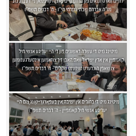
לחיים ווארט תנאים פון החתן חיים שלמה קויפמאן ני"ו עב"ג בת
מו"ה אברהם שבתי מזרחי הי"ו - ה' דברים תשפ"ו
מיטינג מיט די עשרה ראשונים פון די היי יעריגע אנשי חיל
קאמפיין אין ארץ ישראל וואס האבן זיך צוזאמען אינטערגענומען
צו שאפן הונדערט טויזענט שקלים - ה' דברים תשפ"ו
מיטינג מיט די בחורים אין ישיבה אין בעפארגרייטונג צום היי
יעריגע אנשי חיל קאמפיין - ה' דברים תשפ"ו