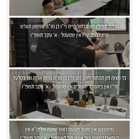
הנחת תפילין פון הבחור חיים ני"ו בן מו"ה שמשון הערש
טייטלבוים הי"ו אין שטעטל - א' עקב תשפ"ו
בר מצוה פון הבחור נחמן נתן ני"ו בן מו"ה משה אריה שניצטלער
הי"ו אין ביהמ"ד ירושלים אין שטעטל - א' עקב תשפ"ו
מיטונגען אין שטוב פונעם ראש ישיבה שליט"א אין
בעפארגרייטונג צום אנשי חיל קאמפיין - א' עקב תשפ"ו