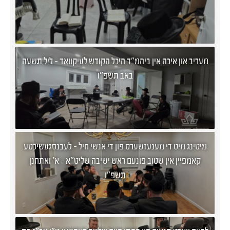
מעריב און איכה אין ביהמ"ד היכל הקודש לעיקוואד - ליל תשעה
באב תשפ"ו
מיטינג מיט די מענעזשערס פון די אנשי חיל - לעבנסגעשיכטע
קאמפיין אין שטוב פונעם ראש ישיבה שליט"א - א' ואתחנן
תשפ"ו