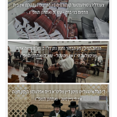
צענדליגע טויזענטער קונטרסים בין הזמנים געדרוקט אין בית
הדפוס בני ברק - עש"ק ואתחנן תשפ"ו
הנחת תפילין פון הבחור נחמן נתן ני"ו בן מו"ה משה אריה
שניטצלער הי"ו אין שטעטל - עש"ק ואתחנן תשפ"ו
די כולל אינגעלייט מיטן דיין שליט"א ביים אפרעכטן תיקון חצות
אין די ניין טעג - ואתחנן תשפ"ו