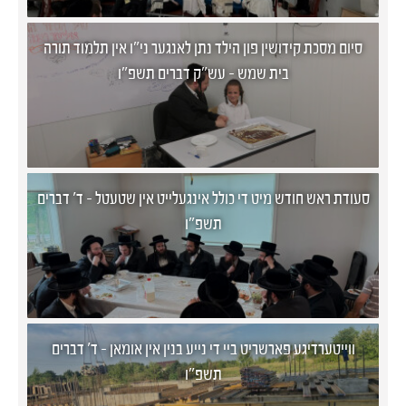
סיום מסכת קידושין פון הילד נתן לאנגער ני"ו אין תלמוד תורה
בית שמש - עש"ק דברים תשפ"ו
סעודת ראש חודש מיט די כולל אינגעלייט אין שטעטל - ד' דברים
תשפ"ו
ווייטערדיגע פארשריט ביי די נייע בנין אין אומאן - ד' דברים
תשפ"ו