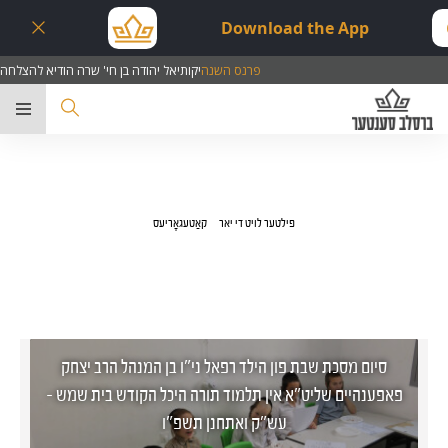
Download the App
פרנס השנה
יקותיאל יהודה בן חי' שרה הודיא להצלחה
ער
פילטער לויט די יאר
קאַטעגאָריעס
סיום מסכת שבת פון הילד רפאל ני"ו בן המנהל הרב יצחק
פאפענהיים שליט"א אין תלמוד תורה היכל הקודש בית שמש -
עש"ק ואתחנן תשפ"ו