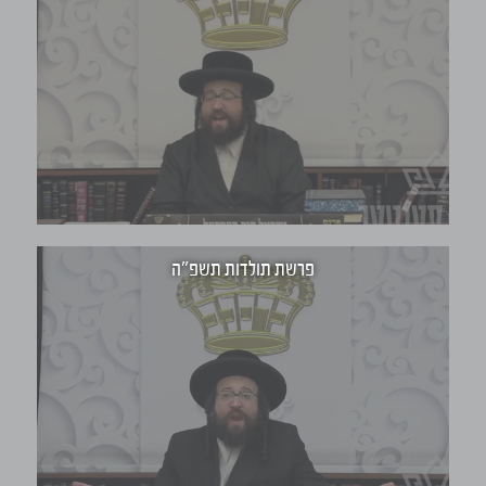
פרשת תולדות תשפ"ה