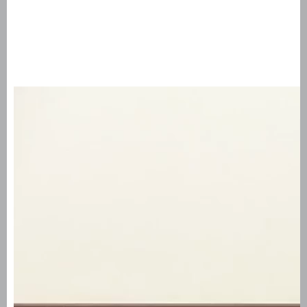
פרשת נצבים וילך תשפ"ד
פרשת כי תבוא תשפ"ד