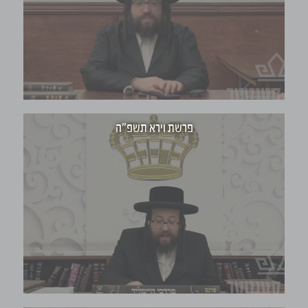
פרשת וירא תשפ"ה