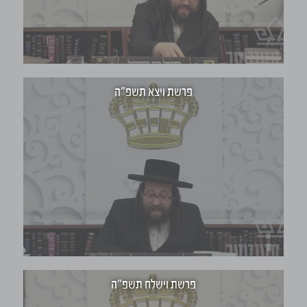
פרשת ויצא תשפ"ה
פרשת וישלח תשפ"ה