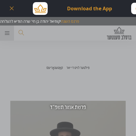
Download the App
פרנס השנה
יקותיאל יהודה בן חי' שרה הודיא להצלחה
ער
פילטער לויט די יאר
קאַטעגאָריעס
פרשת אמור תשפ"ד