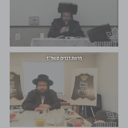
Font Family
Reset
restore all settings to the default values
Done
Close Modal Dialog
End of dialog window.
פרשת דברים תשפ''ד