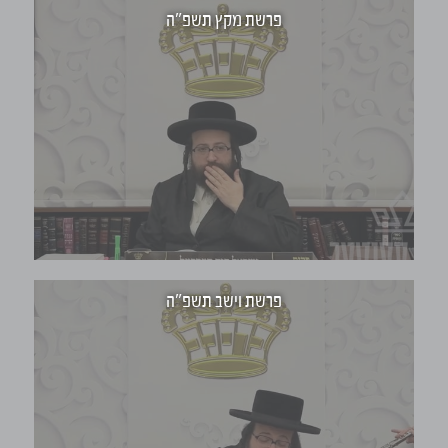
פרשת מקץ תשפ"ה
פרשת וישב תשפ"ה