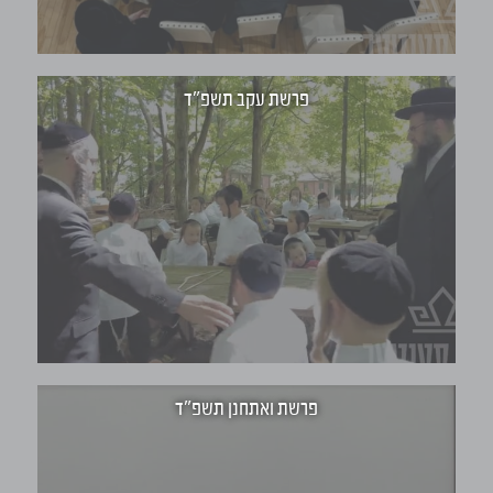
Quality
1280p
, selected
960p
640p
426p
פרשת עקב תשפ"ד
Fullscreen
This is a modal window.
Beginning of dialog window. Escape will cancel and close the
Text
Color
Transparency
Background
Color
Transparency
Window
Color
Transparency
Font Size
פרשת ואתחנן תשפ"ד
Text Edge Style