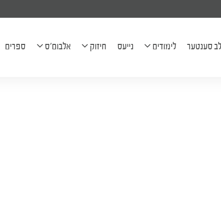
ל יהודה בן חי' שרה הודיא להצלחה
ב סענטער
לימודים
נייעס
חיזוק
אלבום'ס
ספרים
לוח השיעורים
פראגעס
בילדער
בריוון
קליפּס
מכתב יומי
שיעורים
ארטיקלען
אודיאו שיעורים
היכל הנגינה