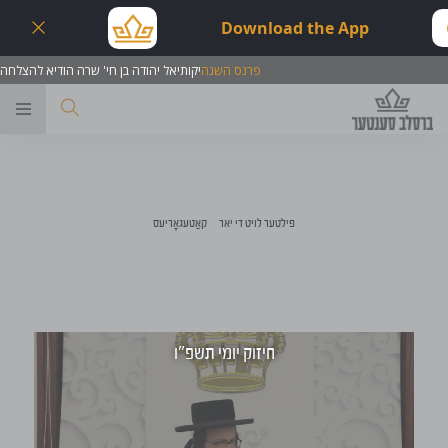
Download the App
פרנס השנה
יקותיאל יהודה בן חי' שרה הודיא להצלחה
ער
פילטער לויט די יאר
קאַטעגאָריעס
חיזוק יומי תשפ"ו