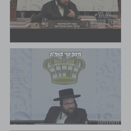
חיזוק יומי תשפ"ה