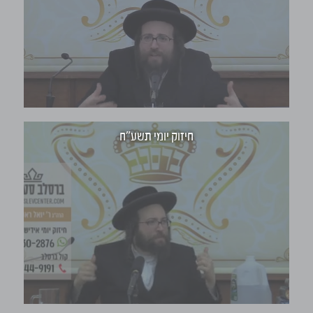
Video Player is loading.
Play Video
Play
Mute
Current Time
0:00
חיזוק יומי תשע"ח
/
Duration
1:11
Loaded
:
4.76%
Stream Type
LIVE
Seek to live, currently behind live
LIVE
Remaining Time
-
1:11
1x
Playback Rate
2x
1.5x
1x
, selected
0.75x
0.5x
Chapters
Chapters