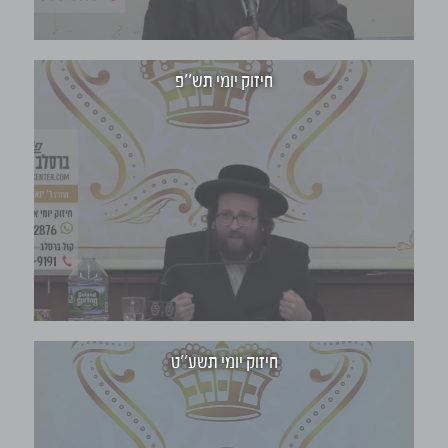
חיזוק יומי תש''פ
חיזוק יומי תשע''ט