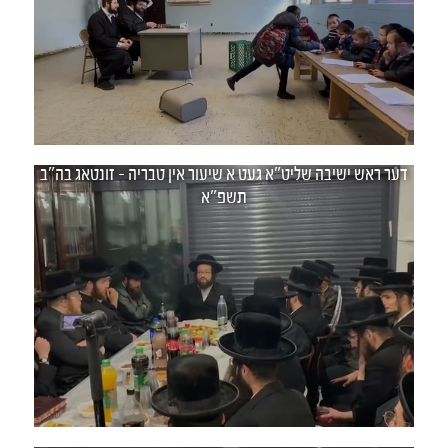
דער ראש ישיבה שליט"א געט א שיעור אין טבריה - זונטאג בה"ב
תשפ"א