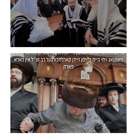
בר מצוה פאר הבחור שמעון נ"י זון פונעם ראש ישיבה שליט"א -
מאנטאג ויחי ביים גרויסן זיידן קארלסבורגער רב זצ"ל אין בארא
פארק