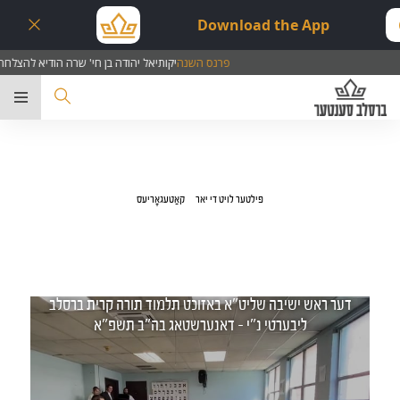
Download the App
פרנס השנה
יקותיאל יהודה בן חי' שרה הודיא להצלחה
ער
פילטער לויט די יאר
קאַטעגאָריעס
דער ראש ישיבה שליט"א באזוכט תלמוד תורה קרית ברסלב
ליבערטי נ"י - דאנערשטאג בה"ב תשפ"א