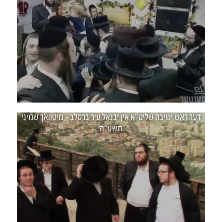
דער ראש ישיבה שליט"א אין יבנאל עיר ברסלב - מיטוואך שמיני
תשע"ה