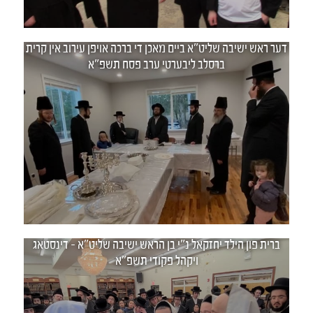
דער ראש ישיבה שליט"א ביים מאכן די ברכה אויפן עירוב אין קרית
ברסלב ליבערטי ערב פסח תשפ"א
ברית פון הילד יחזקאל נ"י בן הראש ישיבה שליט"א - דינסטאג
ויקהל פקודי תשפ"א