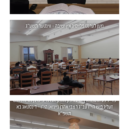
מען לערנט פלייסיג אין ישיבה - ווינטער תשע"ג
פרייליכע חתונה אין ישיבה פון החתן אברמי פיש בן מו"ה פנחס
זעליג פיש הי"ו עב"ג ר צבי אהרן ניימאן הי"ו - דינסטאג בא
תשפ"א