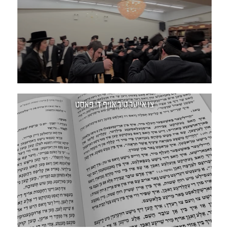
צו אייער טיר אויף די פאסט