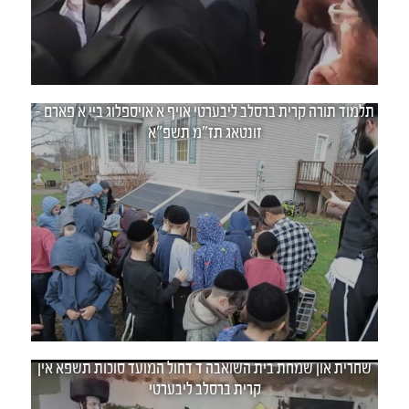
תלמוד תורה קרית ברסלב ליבערטי אויף א אויספלוג ביי א פארם -
זונטאג תז"מ תשפ"א
שחרית און שמחת בית השואבה ד דחול המועד סוכות תשפא אין
קרית ברסלב ליבערטי