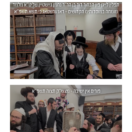
תפלין לייגן פון הבחור דוד בן הר"ר נחמן ניישטיין שליט"א מלמד
מומחה במוסדותינו הקדושים - דאנערשטאג כי תשא תשפ"א
פורים אין ישיבה - מצש"ק תצוה תשפ"א