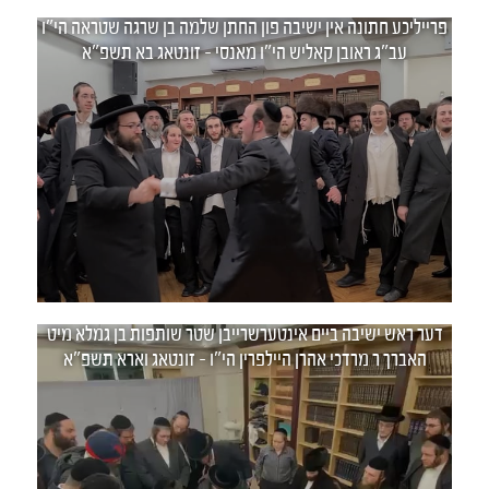
פרייליכע חתונה אין ישיבה פון החתן שלמה בן שרגה שטראה הי"ו
עב"ג ראובן קאליש הי"ו מאנסי - זונטאג בא תשפ"א
דער ראש ישיבה ביים אינטערשרייבן שטר שותפות בן גמלא מיט
האברך ר מרדכי אהרן היילפרין הי"ו - זונטאג וארא תשפ"א