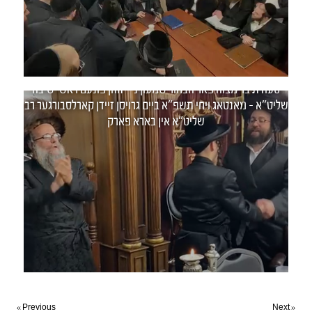
סעודת בר מצוה פאר הבחור שמעון נ"י זוהן פונעם ראש ישיבה
שליט"א - מאנטאג ויחי תשפ"א ביים גרויסן זיידן קארלסבורגער רב
שליט"א אין בארא פארק
« Previous
Next »