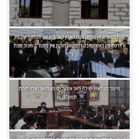
הונדעטער אידן שטיצן דעם הארץ קאמפיין און שעפן חיזוק פון
א דרשה פון ראש ישיבה דינסטאג חוקת אין ביהמ"ד שומר שבת
ב"פ
שיעור פון ראש ישיבה פאר איגעלייט מאנטאג נאכט חוקת
תשע"ח