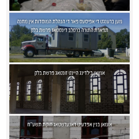
מען ברענגט די אפיסעס פאר די הנהלת המוסדות אין מחנה
תפארת התורה ברסלב דינסטאג פרשת בלק
אמואן בילדינג היינט זונטאג פרשת בלק
​אומאן בנין אפדעיט דאנערשטאג חוקת תשע"ח