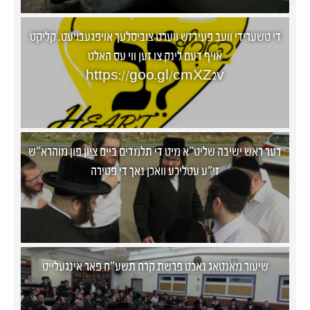
די טשערידי וועב פעידזש ווערט צוביסלעך אויפגעבויעט. קליקט
אויף דעם לינק צו זען ווי עס האלט
https://goo.gl/cmXZ2v
דער ראש ישיבה שליט"א מיט די תלמדים ביים ציון פון מוהרא"ש
זי"ע עטליכע וואכן נאך די פטירה
שיעור מאנטאג נאכט פרשת קרח תשע"ח פאר אינגעלייט