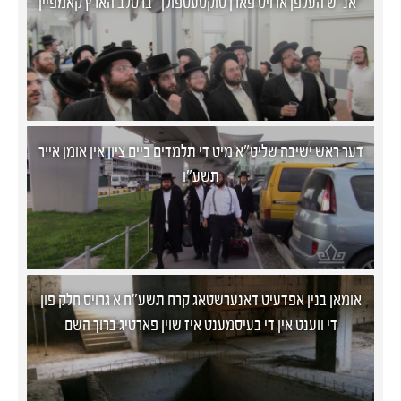
אנ"ש העלפן ארויס פארן סוקסעספולן "ברסלב הארץ קאמפיין"
דער ראש ישיבה שליט"א מיט די תלמדים ביים ציון אין אומן אייר
תשע"ו
​אומאן בנין אפדעיט דאנערשטאג קרח תשע"ח​ א גרויס חלק פון
די ווענט אין די בעיסמענט איז שוין פארטיג ברוך השם