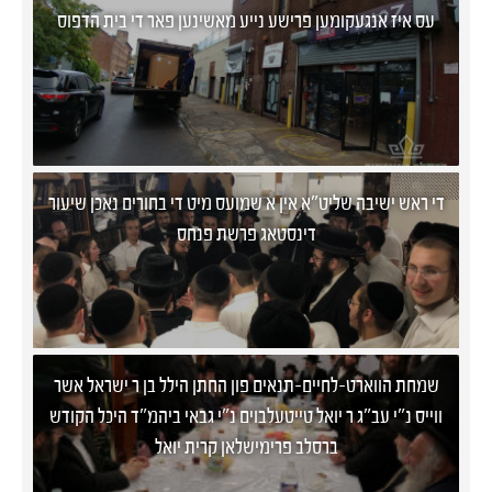
עס איז אנגעקומען פרישע נייע מאשינען פאר די בית הדפוס
די ראש ישיבה שליט"א אין א שמועס מיט די בחורים נאכן שיעור
דינסטאג פרשת פנחס
שמחת הווארט-לחיים-תנאים פון החתן הילל בן ר ישראל אשר
ווייס נ"י עב"ג ר יואל טייטעלבוים נ"י גבאי ביהמ"ד היכל הקודש
ברסלב פרימישלאן קרית יואל