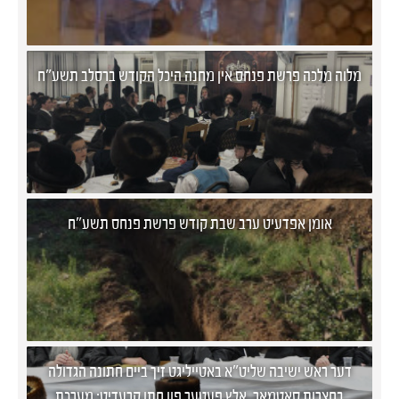
מלוה מלכה פרשת פנחס אין מחנה היכל הקודש ברסלב תשע"ח
אומן אפדעיט ערב שבת קודש פרשת פנחס תשע"ח
דער ראש ישיבה שליט"א באטייליגט זיך ביים חתונה הגדולה
בחצרות סאטמאר, אלץ פעטער פון חתן קרעדיט: מערכת