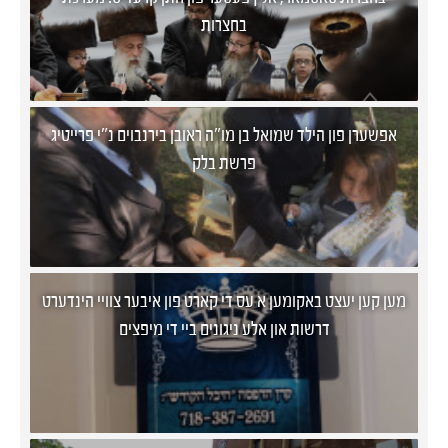
בחצרות
פרשת בלק
מען קען יעצט באקומען א עס די קארט פון איבער צוויי הינדערט
דרשות און אלע ניגונים ביי די מיפצים