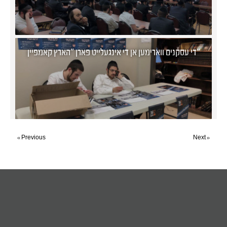
די עסקנים ווארימען אן די אינגעלייט פארן "הארץ קאמפיין"
« Previous
Next »