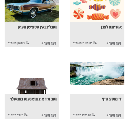
א גרינגע לעבן
געבליבן אין סטעישן וועיגן
< זעה מער
< זעה מער
כה תשרי תשפ"ד 📝
ב חשון תשפ"ד 📝
די נאסע שיף
געב מיר א צובראכענע באנגעלוי
< זעה מער
< זעה מער
טו כסלו תשפ"ג 📝
ג אדר תשפ"ג 📝