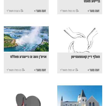
ברייטע האנט
< זעה מער
< זעה מער
כה כסלו תשפ"ד 📝
ג טבת תשפ"ד 📝
העלף דיין קאמפעטישן
אויפ'ן וועג צו נייעגרע פאללס
< זעה מער
< זעה מער
יא כסלו תשפ"ד 📝
כג כסלו תשפ"ד 📝