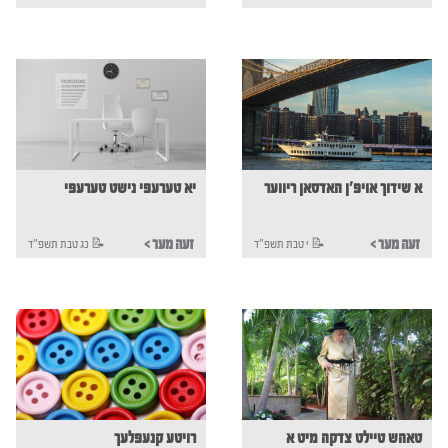
א שידוך אויפ'ן האדסאן ריווער
יא טערעפי נישט טערעפי
< זעה מער
< זעה מער
י טבת תשפ"ד 📝
כג טבת תשפ"ד 📝
טאהש טיילט צדקה מיט א
רויטע קנעפלעך