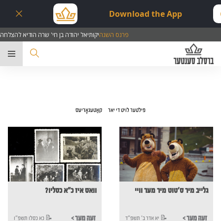
Download the App
פרנס השנה
יקותיאל יהודה בן חי' שרה הודיא להצלחה
ער
פילטער לויט די יאר
קאַטעגאָריעס
גלייב מיר ס'טוט מיר מער וויי
וואס איז כ"א כסליו?
< זעה מער
< זעה מער
יא אדר ב' תשפ"ד 📝
כא כסלו תשפ"ו 📝