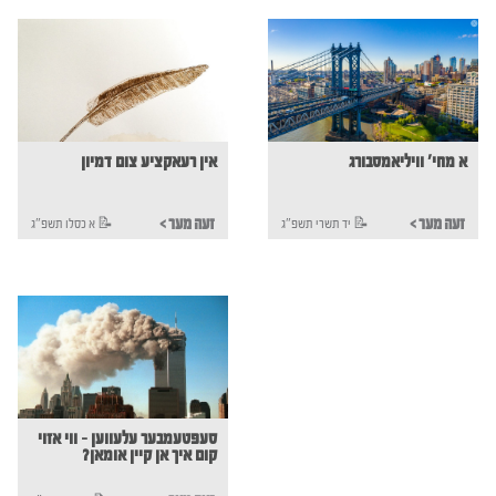
א מחי' וויליאמסבורג
אין רעאקציע צום דמיון
< זעה מער
< זעה מער
יד תשרי תשפ"ג 📝
א כסלו תשפ"ג 📝
סעפטעמבער עלעווען - ווי אזוי
קום איך אן קיין אומאן?