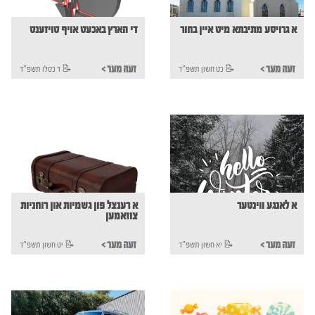
א גרויסע מתיבתא מיט איין בחור
די הארץ באכעט אויף טויזענט
< זעה מער
< זעה מער
כט חשון תשפ"ד 📝
ד כסלו תשפ"ד 📝
א לאנגע ווינטער
א רענצל פון גשמיות און רוחניות
צוזאמען
< זעה מער
< זעה מער
יא חשון תשפ"ד 📝
יט חשון תשפ"ד 📝