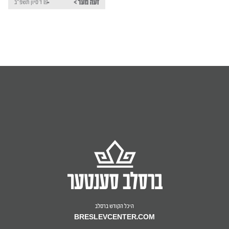
< זעה מער
ד סיון תשפ"ב 📝
היכל הקודש ברסלב
BRESLEVCENTER.COM