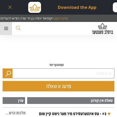
Download the App
פרנס השנה
יקותיאל יהודה בן חי' שרה הודיא להצלחה
ער
קאַטעגאָריעס
פרעג א שאלה
שאלה אין קורצן
ענין
מלכות הרשעה, ספרי ברסלב, תכלית, פאליטיק, בחירות
#3 - עס אינטערעסירט מיר מער נישט קיין שום