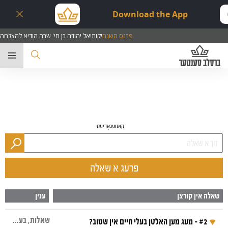
Download the App
פרנס השנה
יקותיאל יהודה בן חי' שרה הודיא להצלחה
ער
קאַטעגאָריעס
פרעג א שאלה
שאלה אין קורצן
ענין
שאלות, בעלי חיים
#2 - מעג מען האלטן בעלי חיים אין שטוב?