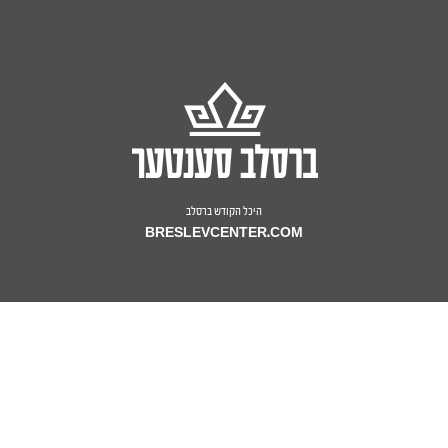
מ'רירט אן די שיך.
בעזרת ה' יתברך
איך האב געזאגט פאר מיין ווייב אז וואשן די
יום ג' פרשת במדבר, כ"ה אייר, שנת תש"פ
הענט קען נאר ברענגען מער קדושה, נישט דאס
לפרט קטן
פארקערטע, זי וויל אבער וויסן אויב ס'איז טאקע
א זאך וואס פעלט אויס צו טון.
יישר כח
לכבוד ... נרו יאיר.
היכל הקודש ברסלב
BRESLEVCENTER.COM
איך האב ערהאלטן דיין בריוו.
תשובה מאת הראש ישיבה שליט"א:‎
די זעלבע שאלה פרעגט מען אן מוהרא"ש אין
בעזרת ה' יתברך
שאלות ותשובות ברסלב (שו"ת ברסלב, חלק ו',
מכתב תרנא) אויב מען מעג האדאווען בעלי חיים
יום ד' פרשת כי תשא, י"ט אדר, שנת תשפ"א
אין שטוב און מוהרא"ש ענטפערט: "צְרִיכִים מְּאֹד
לפרט קטן
לִשְׁמוֹר לֹא לְגַדֵּל שׁוּם בַּעֲלֵי חַיִּים בְּתוֹךְ הַבַּיִת", מען
דארף זיך זייער היטן פון האדעווען בעלי חיים אין