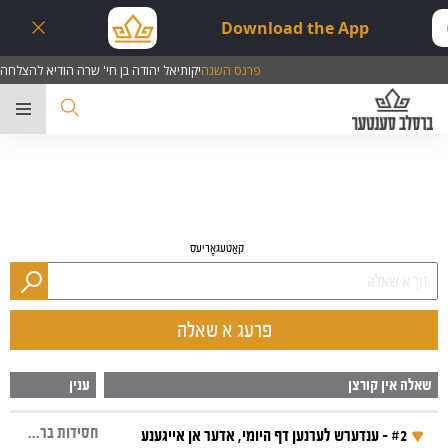
Download the App
פרנס השנה
יקותיאל יהודה בן חי' שרה הודיא להצלחה
ער
קאַטעגאָריעס
פרעג א שאלה
שאלה אין קורצן
ענין
חסידות ברסלב, נסיונות, בחור, ישיבה, שיעורים כסדרן, גמרא, דף גמרא
#2 - ענדערש לערנען דף היומי, אדער אן אייגענע