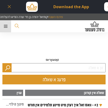
Download the App
פרנס השנה
יקותיאל יהודה בן חי' שרה הודיא להצלחה
ער
קאַטעגאָריעס
פרעג א שאלה
שאלה אין קורצן
ענין
חינוך הילדים, ראש השנה, תשובה, בין אדם לחבירו, חודש אלול
#2 - וואס זאל איך רעדן מיט מיינע תלמידים אין חודש