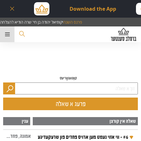
Download the App
פרנס השנה
יקותיאל יהודה בן חי' שרה הודיא להצלחה
ער
קאַטעגאָריעס
פרעג א שאלה
שאלה אין קורצן
ענין
אמונה, פחדים, חלומות, מזוזה, גאווה
#6 - ווי אזוי נעמט מען ארויס פחדים פון שרעקעדיגע