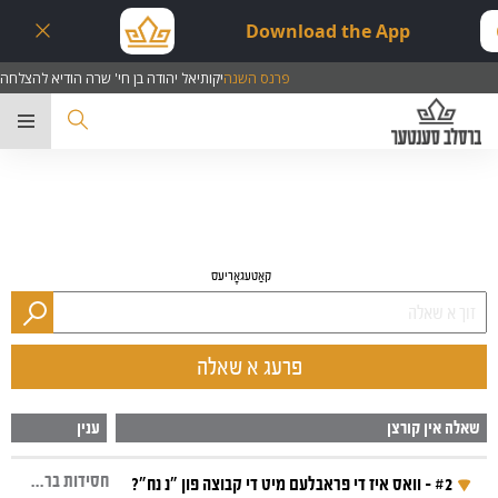
Download the App
פרנס השנה
יקותיאל יהודה בן חי' שרה הודיא להצלחה
ער
קאַטעגאָריעס
פרעג א שאלה
שאלה אין קורצן
ענין
חסידות ברסלב, נ נח
#2 - וואס איז די פראבלעם מיט די קבוצה פון "נ נח"?