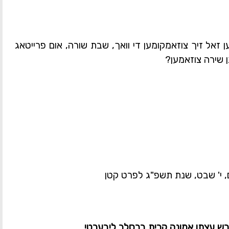
 זאל זיך צוזאמקומען די וואך, שבת שורה, אום פרייטאג
ן שירה צוזאמען?
, י' שבט, שנת תשפ"ג לפרט קטן
מדרש עצתו אמונה קרית ברסלב ליבערטי