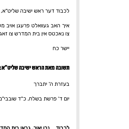
לכבוד דער ראש ישיבה שליט"א,
איך האב געוואלט פרעגן אויב מען
צו נאכטס אין בית המדרש צו זאג
יישר כח
תשובה מאת הראש ישיבה שליט"א:‎
בעזרת ה' יתברך
יום ד' פרשת בשלח, כ"ד שובבי"ם
לכבוד ... נרו יאיר, גבאי בית ה