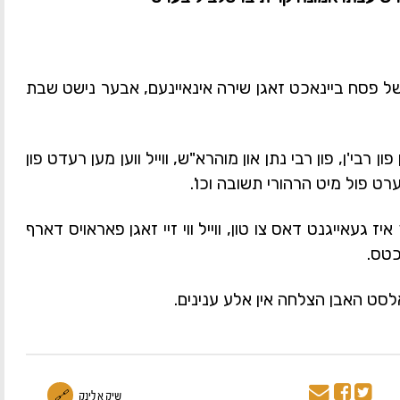
 של פסח ביינאכט זאגן שירה אינאיינעם, אבער נישט שבת
 רבי'ן, פון רבי נתן און מוהרא"ש, ווייל ווען מען רעדט פון
ווערט פול מיט הרהורי תשובה וכו'.
איז געאייגנט דאס צו טון, ווייל ווי זיי זאגן פאראויס דארף
כטס.
סט האבן הצלחה אין אלע ענינים.
שיק א לינק
🔗