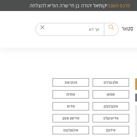
פרנס השנה
יקותיאל יהודה בן חי' שרה הודיא להצלחה
סטאר
אלע ענינים
א גוט אויג
אומאן
אחדות
איבערבעטן
אידיש
אידיש געלט
אידישע שטוב
איידעם
אינטערנעט