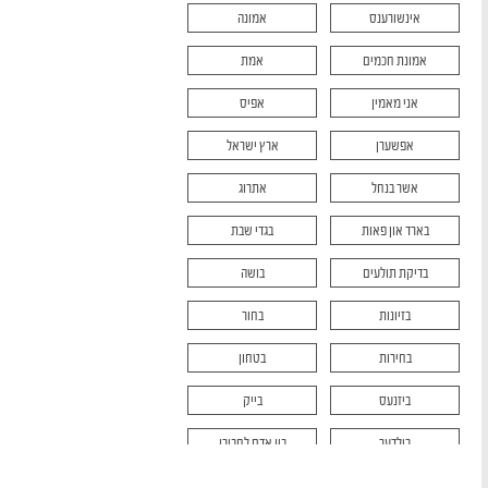
אינשורענס
אמונה
אמונת חכמים
אמת
אני מאמין
אפיס
אפשערן
ארץ ישראל
אשר בנחל
אתרוג
בארד און פאות
בגדי שבת
בדיקת תולעים
בושה
בזיונות
בחור
בחירות
בטחון
ביזנעס
בייק
בילדער
בין אדם לחבירו
בין המצרים
בית דין