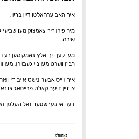
איך האב ערהאלטן דיין בריוו.
מיר פירן זיך צאמצוקומען שביעי
שירה.
מען קען זיך אלץ צאמקומען רעדן פון
רבי'ן ווערט מען ניי געבוירן, מען 
איך ווייס אבער נישט אויב די וואך 
צו זיין זייער קאלט פרייטאג צו נא
דער אייבערשטער זאל העלפן זאל
באהאלט