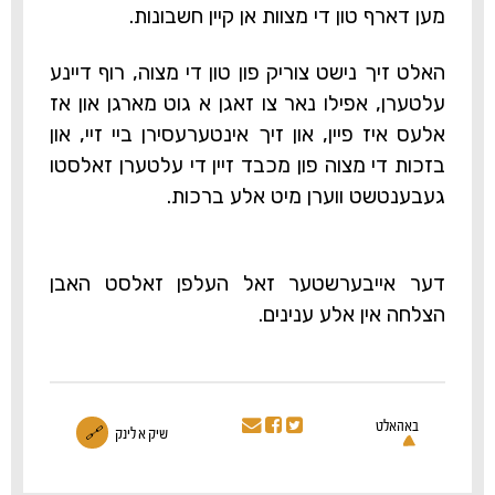
מען דארף טון די מצוות אן קיין חשבונות.
האלט זיך נישט צוריק פון טון די מצוה, רוף דיינע
עלטערן, אפילו נאר צו זאגן א גוט מארגן און אז
אלעס איז פיין, און זיך אינטערעסירן ביי זיי, און
בזכות די מצוה פון מכבד זיין די עלטערן זאלסטו
געבענטשט ווערן מיט אלע ברכות.
דער אייבערשטער זאל העלפן זאלסט האבן
הצלחה אין אלע ענינים.
באהאלט
שיק א לינק
🔗