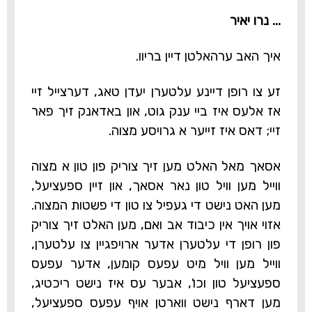
... נרו יאיר
איך האב ערהאלטן דיין בריוו.
זע צו רופן דיינע עלטערן יעדן טאג, דערצייל זיי
אז אלעס איז ביי ענק גוט, און באדאנק זיך פאר
זיי; דאס איז זייער א גרויסע מצוה.
אסאך מאל האלט מען זיך צוריק פון טון א מצוה
ווייל מען וויל טון נאר אסאך, און זיין ספעציעל,
מען האט נישט די געפיל צו טון די פשטות המצוה.
אזוי אויך אין כיבוד אב ואם, מען האלט זיך צוריק
פון רופן די עלטערן אדער ארויפגיין צו עלטערן,
ווייל מען וויל מיט עפעס קומען, אדער עפעס
ספעציעל טון וכו', אבער עס איז נישט ריכטיג,
מען דארף נישט ווארטן אויף עפעס ספעציעל,