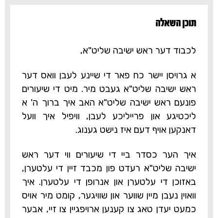
תוכן השאלה‎
לכבוד דער ראש ישיבה שליט"א,
א גרויסן יישר כח פאר די שיינע לעבן וואס דער
ראש ישיבה שליט"א געבט מיר. מיט די שיעורים
פונעם ראש ישיבה שליט"א האב איך ברוך ה' א
ליכטיגע און פרייליכע לעבן, וויפיל איך וועל
דאנקען אויף דעם איז נישט גענוג.
איך הער כסדר ביי די שיעורים ווי דער ראש
ישיבה שליט"א רעדט פון מכבד זיין די עלטערן,
באזוכן די עלטערן און אנרופן די עלטערן. איך
וואוין נעבן מיין שווער און שוויגער, קומט מיר אויס
כמעט יעדן טאג צו קענען ארויפגיין צו זיי, אבער