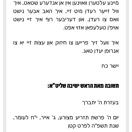
מיינע עלטערן וואוינען אין אן אנדערע שטאט, איך
וויל זייער רעדן מיט זיי, איך האב אבער נישט
וואס צו רעדן, און דעריבער רוף איך זיי נישט
אויפ'ן טעלעפאן אזוי אפט.
איך וועל זיך פרייען צו חיזוק און עצות זיי יא צו
אנרופן יעדן טאג.
יישר כח
תשובה מאת הראש ישיבה שליט"א:‎
בעזרת ה' יתברך
יום ה' פרשת תזריע מצורע, ג' אייר, י"ח לעומר,
שנת תשפ"ה לפרט קטן