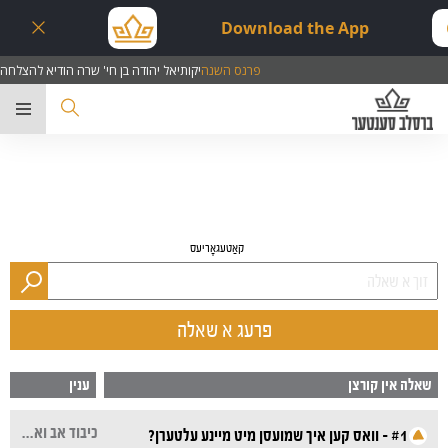
Download the App
פרנס השנה
יקותיאל יהודה בן חי' שרה הודיא להצלחה
ער
קאַטעגאָריעס
פרעג א שאלה
שאלה אין קורצן
ענין
כיבוד אב ואם, שווער און שוויגער, עבודת השם, מצות, שלימות
#1 - וואס קען איך שמועסן מיט מיינע עלטערן?