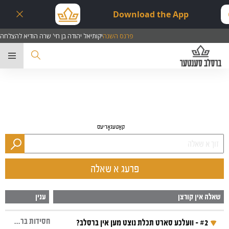
Download the App
פרנס השנה
יקותיאל יהודה בן חי' שרה הודיא להצלחה
ער
קאַטעגאָריעס
פרעג א שאלה
שאלה אין קורצן
ענין
חסידות ברסלב, ציצית, תכלת
#2 - וועלכע סארט תכלת נוצט מען אין ברסלב?