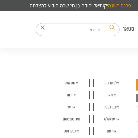
פרנס השנה
יקותיאל יהודה בן חי' שרה הודי
סטאר
אלע ענינים
א גוט אויג
אומאן
אחדות
איבערבעטן
אידיש
אידיש געלט
אידישע שטוב
איידעם
אינטערנעט