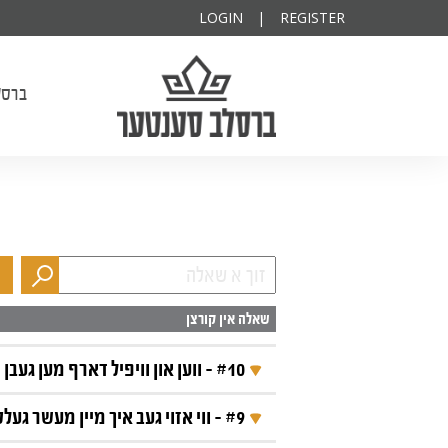
יאל יהודה בן חי' שרה הודיא להצלחה
LOGIN
|
REGISTER
ברסלב סענטער
ברסל
שאלה אין קורצן
#10 - ווען און וויפיל דארף מען געבן מעשר?
תוכן השאלה‎
#9 - ווי אזוי געב איך מיין מעשר געלט פאר הפצה?
תוכן השאלה‎