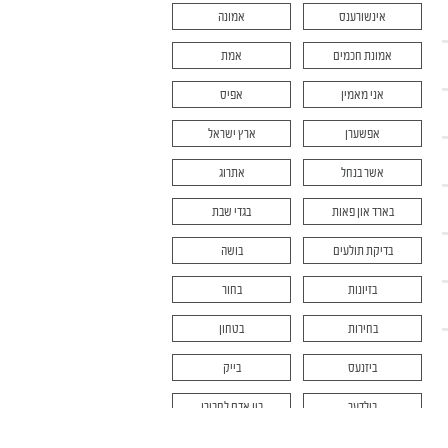
אינשורענס
אמונה
אמונת חכמים
אמת
אני מאמין
אפיס
אפשערן
ארץ ישראל
אשר בנחל
אתרוג
בארד און פאות
בגדי שבת
בדיקת תולעים
בושה
בזיונות
בחור
בחירות
בטחון
ביזנעס
בייק
בילדער
בין אדם לחבירו
בין המצרים
בית דין