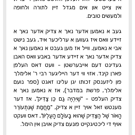
אין צייט און אים מגדל זיין לתורה ולחופה
ולמעשים טובים.
געב א נאמען אדער נאך א צדיק אדער נאך א
זיידע וואס איז געווען א ערליכער איד, געב נישט
אבי א נאמען, ווייל אז מען געבט א נאמען נאך א
צדיק אדער נאך א זיידע אדער באבע וואס האבן
געדינט דעם אייבערשטן - וועט דאס העלפן
פארן קינד. אזוי ווי דער הייליגער רבי ר' אלימלך
פון ליזענסק זכותו יגן עלינו זאגט (ספר נועם
אלימלך, פרשת במדבר), אז א נאמען נאך א
צדיק העלפט - "שֶׁיִּהְיֶה גַם כֵּן צַדִּיק", אז דער
מענטש זאל אויך זיין א צדיק, "מַחֲמַת שֶׁנִּתְעוֹרֵר
הָאוֹר שֶׁל הַצַּדִּיק שֶׁהוּא בָּעוֹלָם הָעֶלְיוֹן", דאס וועקט
אויף די ליכטיגקייט פונעם צדיק אויבן אין הימל.