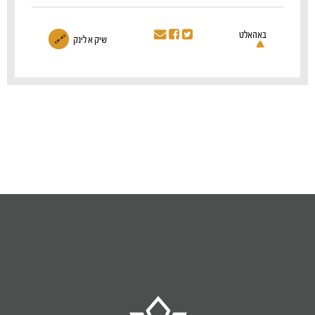
באהאלט
שיק א לינק
🔗