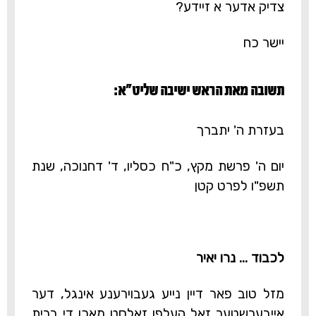
צדיק אדער א זיידע?
יישר כח
תשובה מאת הראש ישיבה שליט"א:‎
בעזרת ה' יתברך
יום ה' פרשת מקץ, כ"ח כסליו, ד' דחנוכה, שנת
תשפ"ו לפרט קטן
לכבוד ... נרו יאיר
מזל טוב פאר דיין נייע געבוירענע אינגל, דער
אייבערשטער זאל העלפן זאלסט מאכן די ברית