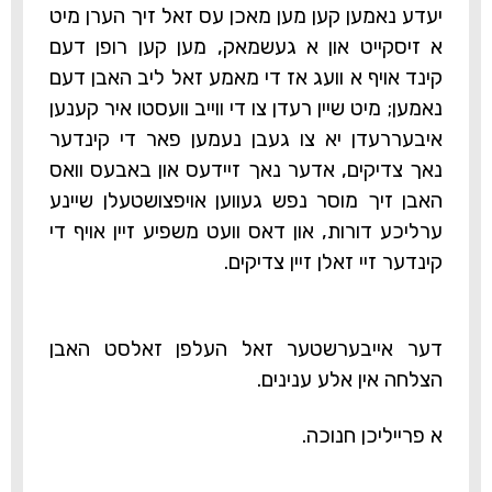
יעדע נאמען קען מען מאכן עס זאל זיך הערן מיט
א זיסקייט און א געשמאק, מען קען רופן דעם
קינד אויף א וועג אז די מאמע זאל ליב האבן דעם
נאמען; מיט שיין רעדן צו די ווייב וועסטו איר קענען
איבעררעדן יא צו געבן נעמען פאר די קינדער
נאך צדיקים, אדער נאך זיידעס און באבעס וואס
האבן זיך מוסר נפש געווען אויפצושטעלן שיינע
ערליכע דורות, און דאס וועט משפיע זיין אויף די
קינדער זיי זאלן זיין צדיקים.
דער אייבערשטער זאל העלפן זאלסט האבן
הצלחה אין אלע ענינים.
א פרייליכן חנוכה.