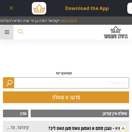
Download the App
פרנס השנה
יקותיאל יהודה בן חי' שרה הודיא להצלחה
ער
קאַטעגאָריעס
פרעג א שאלה
שאלה אין קורצן
ענין
קינדער, צדיקים, נאמען
#1 - געבן סתם א נאמען וואס מען האט ליב?