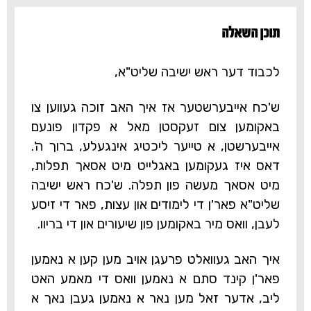
תוכן השאלה‎
לכבוד דער ראש ישיבה שליט"א,
ש'כח אייבערשטער אז איך האב זוכה געווען צו
באקומען צום זעקסטן מאל א פקדון פונעם
אייבערשטן, א טייער ליכטיג אינגעלע, ברוך ה'.
דאס איז געקומען באגלייט מיט אסאך תפלות,
מיט אסאך מעשה פון תפלה. ש'כח ראש ישיבה
שליט"א פאר'ן די לימודים און עצות, פאר די זיסע
לעבן, וואס מיר באקומען פון שיעורים און די בריוו.
איך האב געוואלט פרעגן אויב מען קען א נאמען
פאר'ן קינד סתם א נאמען וואס די מאמע האט
ליב, אדער זאל מען נאר א נאמען געבן נאך א