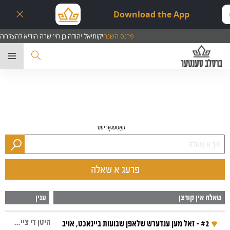
Download the App
פרנס השנה
יקותיאל יהודה בן חי' שרה הודיא להצלחה
ער
קאַטעגאָריעס
פרעג א שאלה
שאלה אין קורצן
ענין
היטן די צייט, יום טוב, שבועות, תיקון ליל שבועות
#2 - זאל מען ענדערש שלאפן שבועות ביינאכט, אויב