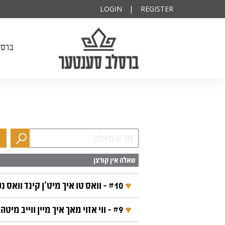
ודיא להצלחה
פרנס השנה
יקותיא
LOGIN
|
REGISTER
ברסלב סענטער
ברסל
שאלה אין קורצן
#10 - וואס טו איך מיט'ן קינד וואס נעמט יעדע הלכה מיט נערווען?
תוכן השאלה‎
#9 - ווי אזוי מאך איך מיין ווייב מיטהאלטן די הכנות צו קידוש?
תוכן השאלה‎