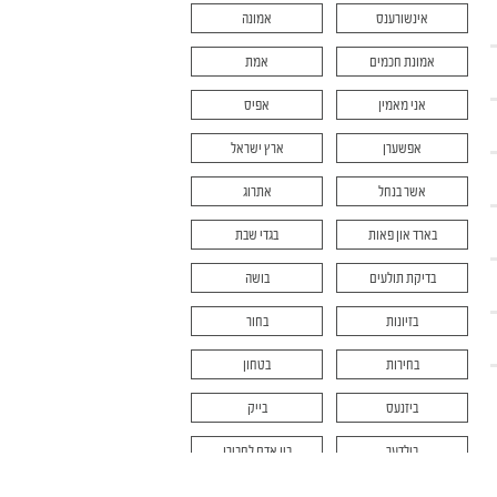
אינשורענס
אמונה
אמונת חכמים
אמת
אני מאמין
אפיס
אפשערן
ארץ ישראל
אשר בנחל
אתרוג
בארד און פאות
בגדי שבת
בדיקת תולעים
בושה
בזיונות
בחור
בחירות
בטחון
ביזנעס
בייק
בילדער
בין אדם לחבירו
בין המצרים
בית דין