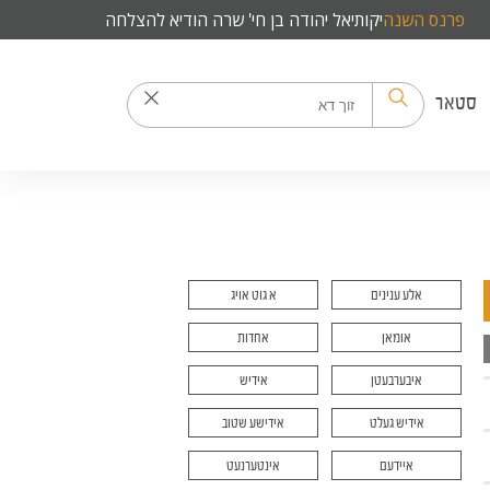
פרנס השנה
יקותיאל יהודה בן חי' שרה הודיא להצלחה
סטאר
אלע ענינים
א גוט אויג
אומאן
אחדות
איבערבעטן
אידיש
אידיש געלט
אידישע שטוב
איידעם
אינטערנעט