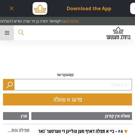
Download the App
פרנס השנה
יקותיאל יהודה בן חי' שרה הודיא להצלחה
ער
קאַטעגאָריעס
פרעג א שאלה
שאלה אין קורצן
ענין
תפילה והתבודדות, עקשנות
#4 - ביי א תפלה דארף מען צולייגן די ווערטער 'נאר