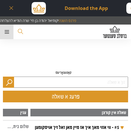
Download the App
פרנס השנה
יקותיאל יהודה בן חי' שרה הודיא להצלחה
ער
קאַטעגאָריעס
פרעג א שאלה
שאלה אין קורצן
ענין
שלום בית, שווער און שוויגער, חיזוק פאר פרויען, קאמפלימענטס, רעדן, שבת ליכט
#5 - ווי אזוי מאך איך אז מיין מאן זאל זיך אויסקומען