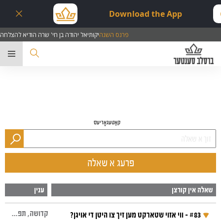
Download the App
פרנס השנה
יקותיאל יהודה בן חי' שרה הודיא להצלחה
ער
קאַטעגאָריעס
פרעג א שאלה
שאלה אין קורצן
ענין
קדושה, תפילות אויף אידיש, שמחה, עצבות, שמירת עינים
#83 - ווי אזוי שטארקט מען זיך צו היטן די אויגן?