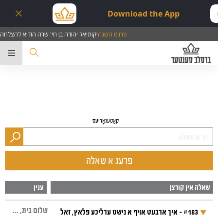
Download the App
פרנס השנה
יקותיאל יהודה בן חי' שרה הודיא להצלחה
ער
קאַטעגאָריעס
פרעג א שאלה
שאלה אין קורצן
ענין
שלום בית, קדושה, פרנסה, עבירות
#183 - איך ארבעט אויף א נישט ערליכע פלאץ, זאל