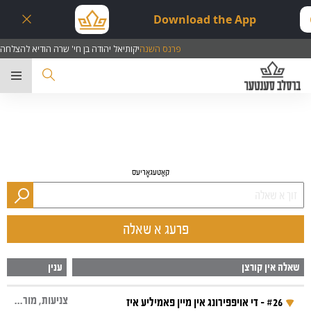
Download the App
פרנס השנה
יקותיאל יהודה בן חי' שרה הודיא להצלחה
ער
קאַטעגאָריעס
פרעג א שאלה
שאלה אין קורצן
ענין
צניעות, מורה דרך, משפחה, תודה והודאה, קנאה
#26 - די אויפפירונג אין מיין פאמיליע איז