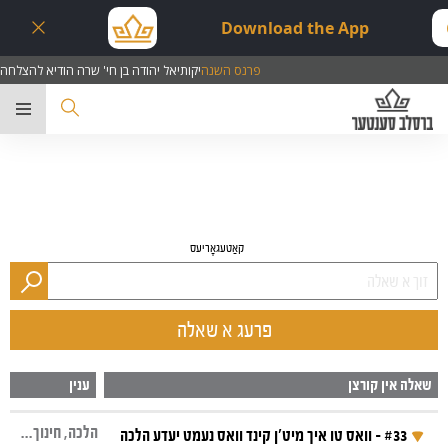
Download the App
פרנס השנה
יקותיאל יהודה בן חי' שרה הודיא להצלחה
ער
קאַטעגאָריעס
פרעג א שאלה
שאלה אין קורצן
ענין
הלכה, חינוך הילדים, מחשבות, כבוד, נערווען
#33 - וואס טו איך מיט'ן קינד וואס נעמט יעדע הלכה